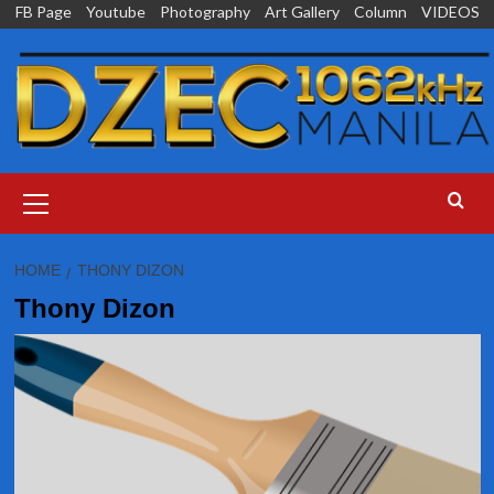
Skip
FB Page
Youtube
Photography
Art Gallery
Column
VIDEOS
to
content
Primary
Menu
HOME
THONY DIZON
Thony Dizon