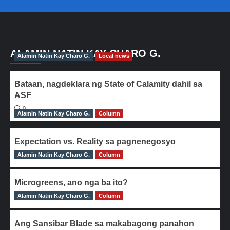
ALAMIN NATIN KAY CHARO G.
Alamin Natin Kay Charo G.
Local news
Bataan, nagdeklara ng State of Calamity dahil sa
ASF
0
Alamin Natin Kay Charo G.
Column
Expectation vs. Reality sa pagnenegosyo
Alamin Natin Kay Charo G.
0
Column
Microgreens, ano nga ba ito?
Alamin Natin Kay Charo G.
0
Column
Ang Sansibar Blade sa makabagong panahon