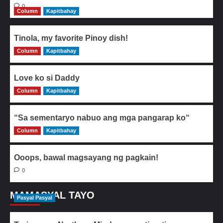
0
Column
Kapitbahay
Tinola, my favorite Pinoy dish!
Column
0
Kapitbahay
Love ko si Daddy
Column
0
Kapitbahay
“Sa sementaryo nabuo ang mga pangarap ko“
Column
0
Kapitbahay
Ooops, bawal magsayang ng pagkain!
0
MAMASYAL TAYO
Pasyal Pasyal