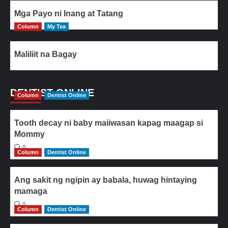
Mga Payo ni Inang at Tatang
Column
My Tea
Maliliit na Bagay
DENTIST ONLINE
Column
Dentist Online
Tooth decay ni baby maiiwasan kapag maagap si
Mommy
0
Column
Dentist Online
Ang sakit ng ngipin ay babala, huwag hintaying
mamaga
0
Column
Dentist Online