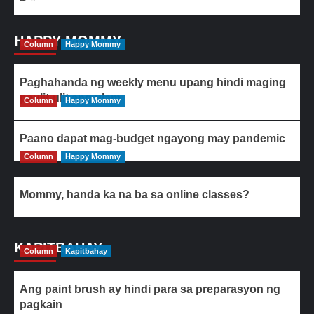
HAPPY MOMMY
Column
Happy Mommy
Paghahanda ng weekly menu upang hindi maging
paulit-ulit ang ulam
Column
Happy Mommy
Paano dapat mag-budget ngayong may pandemic
Column
Happy Mommy
Mommy, handa ka na ba sa online classes?
KAPITBAHAY
Column
Kapitbahay
Ang paint brush ay hindi para sa preparasyon ng
pagkain