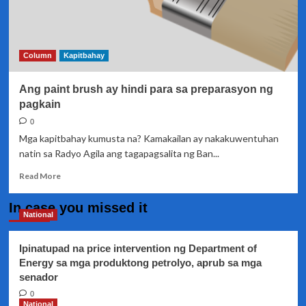
Column
Kapitbahay
Ang paint brush ay hindi para sa preparasyon ng
pagkain
0
Mga kapitbahay kumusta na? Kamakailan ay nakakuwentuhan
natin sa Radyo Agila ang tagapagsalita ng Ban...
Read
Read More
more
about
In case you missed it
Ang
National
paint
brush
Ipinatupad na price intervention ng Department of
ay
Energy sa mga produktong petrolyo, aprub sa mga
hindi
senador
para
sa
0
preparasyon
National