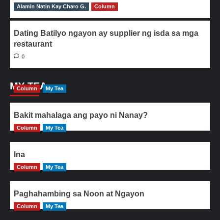
Alamin Natin Kay Charo G.
0
Column
Dating Batilyo ngayon ay supplier ng isda sa mga
restaurant
0
MY TEA
Column
My Tea
Bakit mahalaga ang payo ni Nanay?
Column
My Tea
Ina
Column
My Tea
Paghahambing sa Noon at Ngayon
Column
My Tea