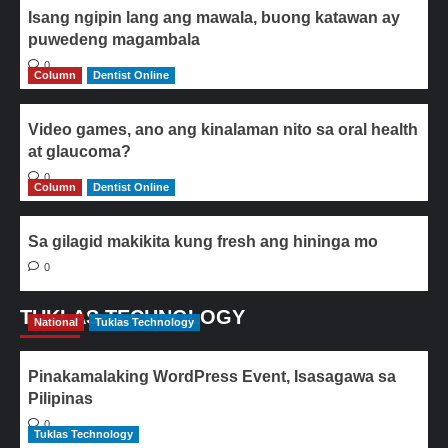
Isang ngipin lang ang mawala, buong katawan ay
puwedeng magambala
0
Column
Dentist Online
Video games, ano ang kinalaman nito sa oral health
at glaucoma?
0
Column
Dentist Online
Sa gilagid makikita kung fresh ang hininga mo
0
TUKLAS TECHNOLOGY
National
Tuklas Technology
Pinakamalaking WordPress Event, Isasagawa sa
Pilipinas
0
Tuklas Technology