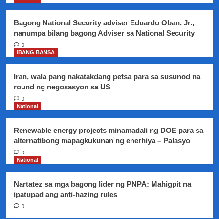
ng
pagkain
Bagong National Security adviser Eduardo Oban, Jr.,
nanumpa bilang bagong Adviser sa National Security
0
IBANG BANSA
Iran, wala pang nakatakdang petsa para sa susunod na
round ng negosasyon sa US
0
National
Renewable energy projects minamadali ng DOE para sa
alternatibong mapagkukunan ng enerhiya – Palasyo
0
National
Nartatez sa mga bagong lider ng PNPA: Mahigpit na
ipatupad ang anti-hazing rules
0