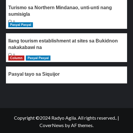
Turismo sa Northern Mindanao, unti-unti nang
sumisigla
0
Pasyal Pasyal
Ilang tourism establishment at sites sa Bukidnon
nakakabawi na
0
Column
Pasyal Pasyal
Pasyal tayo sa Siquijor
Copyright ©2024 Radyo Agila. All rights reserved..
|
CoverNews
by AF themes.