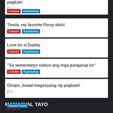
pagkain
0
Column
Kapitbahay
Tinola, my favorite Pinoy dish!
Column
0
Kapitbahay
Love ko si Daddy
Column
0
Kapitbahay
“Sa sementaryo nabuo ang mga pangarap ko“
Column
0
Kapitbahay
Ooops, bawal magsayang ng pagkain!
0
MAMASYAL TAYO
Pasyal Pasyal