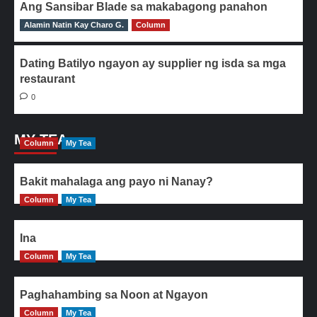
Ang Sansibar Blade sa makabagong panahon
Alamin Natin Kay Charo G.
0
Column
Dating Batilyo ngayon ay supplier ng isda sa mga
restaurant
0
MY TEA
Column
My Tea
Bakit mahalaga ang payo ni Nanay?
Column
My Tea
Ina
Column
My Tea
Paghahambing sa Noon at Ngayon
Column
My Tea