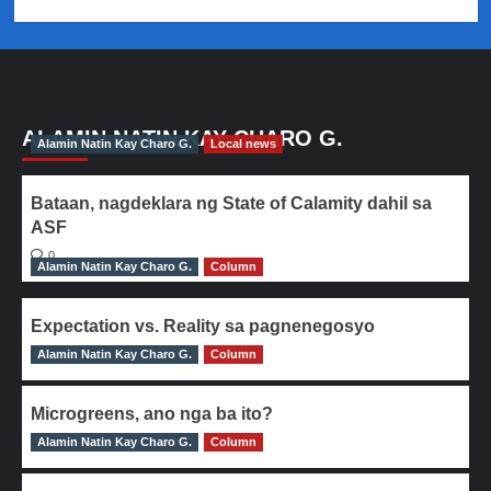
ALAMIN NATIN KAY CHARO G.
Alamin Natin Kay Charo G.
Local news
Bataan, nagdeklara ng State of Calamity dahil sa
ASF
0
Alamin Natin Kay Charo G.
Column
Expectation vs. Reality sa pagnenegosyo
Alamin Natin Kay Charo G.
0
Column
Microgreens, ano nga ba ito?
Alamin Natin Kay Charo G.
0
Column