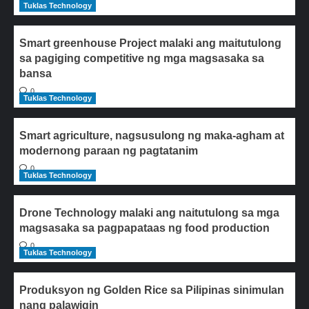
Tuklas Technology
Smart greenhouse Project malaki ang maitutulong
sa pagiging competitive ng mga magsasaka sa
bansa
0
Tuklas Technology
Smart agriculture, nagsusulong ng maka-agham at
modernong paraan ng pagtatanim
0
Tuklas Technology
Drone Technology malaki ang naitutulong sa mga
magsasaka sa pagpapataas ng food production
0
Tuklas Technology
Produksyon ng Golden Rice sa Pilipinas sinimulan
nang palawigin