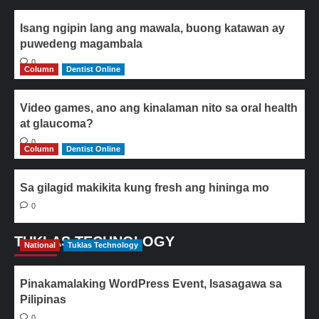
Isang ngipin lang ang mawala, buong katawan ay
puwedeng magambala
0
Column
Dentist Online
Video games, ano ang kinalaman nito sa oral health
at glaucoma?
0
Column
Dentist Online
Sa gilagid makikita kung fresh ang hininga mo
0
TUKLAS TECHNOLOGY
National
Tuklas Technology
Pinakamalaking WordPress Event, Isasagawa sa
Pilipinas
0