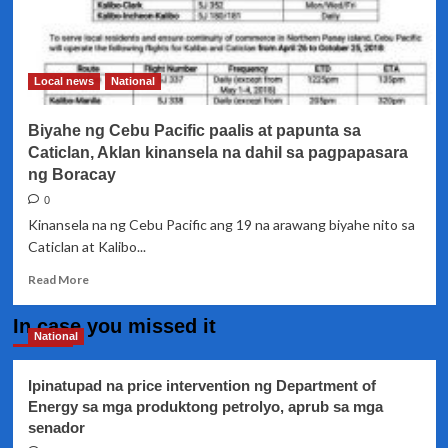
Local news
National
Biyahe ng Cebu Pacific paalis at papunta sa
Caticlan, Aklan kinansela na dahil sa pagpapasara
ng Boracay
0
Kinansela na ng Cebu Pacific ang 19 na arawang biyahe nito sa
Caticlan at Kalibo...
Read
Read More
more
about
In case you missed it
Biyahe
National
ng
Cebu
Ipinatupad na price intervention ng Department of
Pacific
Energy sa mga produktong petrolyo, aprub sa mga
paalis
senador
at
papunta