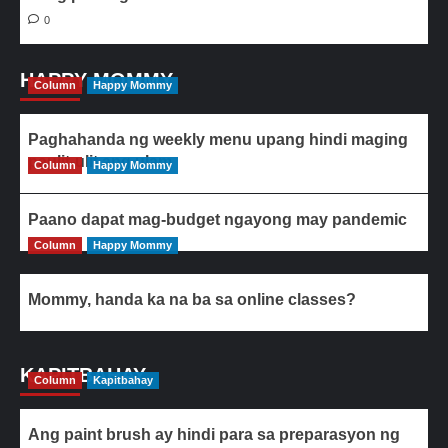
0
HAPPY MOMMY
Column
Happy Mommy
Paghahanda ng weekly menu upang hindi maging
paulit-ulit ang ulam
Column
Happy Mommy
Paano dapat mag-budget ngayong may pandemic
Column
Happy Mommy
Mommy, handa ka na ba sa online classes?
KAPITBAHAY
Column
Kapitbahay
Ang paint brush ay hindi para sa preparasyon ng