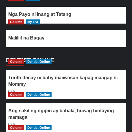
Mga Payo ni Inang at Tatang
Column
My Tea
Maliliit na Bagay
DENTIST ONLINE
Column
Dentist Online
Tooth decay ni baby maiiwasan kapag maagap si
Mommy
0
Column
Dentist Online
Ang sakit ng ngipin ay babala, huwag hintaying
mamaga
0
Column
Dentist Online