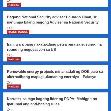
0
sa
National
Caticlan,
Aklan
Bagong National Security adviser Eduardo Oban, Jr.,
kinansela
nanumpa bilang bagong Adviser sa National Security
na
dahil
0
IBANG BANSA
sa
pagpapasara
ng
Iran, wala pang nakatakdang petsa para sa susunod na
Boracay
round ng negosasyon sa US
0
National
Renewable energy projects minamadali ng DOE para sa
alternatibong mapagkukunan ng enerhiya – Palasyo
0
National
Nartatez sa mga bagong lider ng PNPA: Mahigpit na
ipatupad ang anti-hazing rules
0