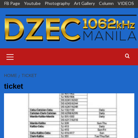
Skip
FB Page
Youtube
Photography
Art Gallery
Column
VIDEOS
to
content
Primary
Menu
HOME
TICKET
ticket