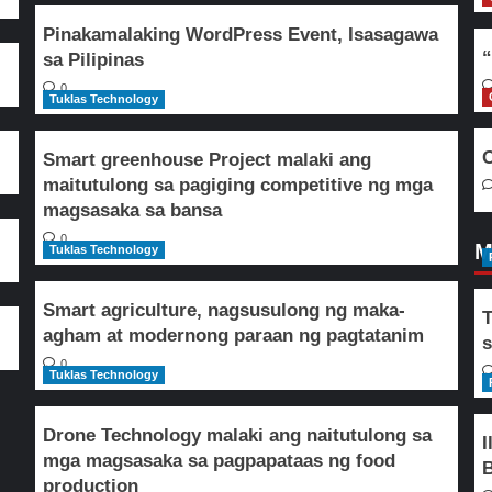
Pinakamalaking WordPress Event, Isasagawa
“
sa Pilipinas
0
Tuklas Technology
O
Smart greenhouse Project malaki ang
maitutulong sa pagiging competitive ng mga
magsasaka sa bansa
0
M
Tuklas Technology
Smart agriculture, nagsusulong ng maka-
T
agham at modernong paraan ng pagtatanim
s
0
Tuklas Technology
Drone Technology malaki ang naitutulong sa
I
mga magsasaka sa pagpapataas ng food
B
production