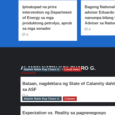
na
Ipinatupad na price
Bagong National
nahulijan
intervention ng Department
adviser Eduardo 
ng
of Energy sa mga
nanumpa bilang
mga
produktong petrolyo, aprub
sigarilyo
Adviser sa Natio
na
sa mga senador
0
may
0
pekeng
stamps,
kinasuhan
ng
Tax
evasion
sa
ALAMIN NATIN KAY CHARO G.
Alamin Natin Kay Charo G.
Local news
DOJ
Bataan, nagdeklara ng State of Calamity dahi
sa ASF
0
Alamin Natin Kay Charo G.
Column
Expectation vs. Reality sa pagnenegosyo