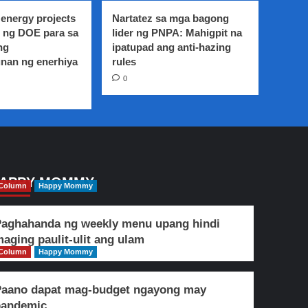
energy projects
Nartatez sa mga bagong
 ng DOE para sa
lider ng PNPA: Mahigpit na
ng
ipatupad ang anti-hazing
nan ng enerhiya
rules
0
APPY MOMMY
Column
Happy Mommy
aghahanda ng weekly menu upang hindi
aging paulit-ulit ang ulam
Column
Happy Mommy
Paano dapat mag-budget ngayong may
pandemic