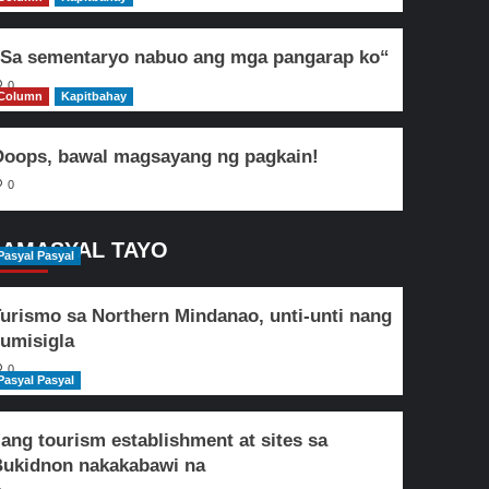
Sa sementaryo nabuo ang mga pangarap ko“
0
Column
Kapitbahay
oops, bawal magsayang ng pagkain!
0
AMASYAL TAYO
Pasyal Pasyal
urismo sa Northern Mindanao, unti-unti nang
umisigla
0
Pasyal Pasyal
lang tourism establishment at sites sa
ukidnon nakakabawi na