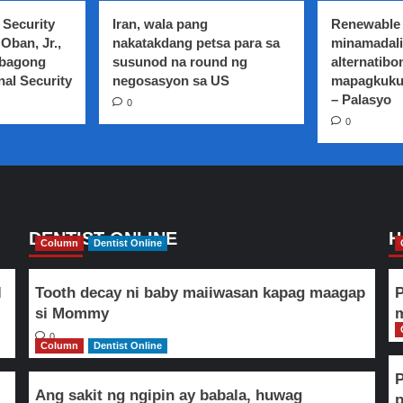
 Security
Iran, wala pang
Renewable 
Oban, Jr.,
nakatakdang petsa para sa
minamadali
 bagong
susunod na round ng
alternatibo
nal Security
negosasyon sa US
mapagkuku
– Palasyo
0
0
DENTIST ONLINE
H
Column
Dentist Online
l
Tooth decay ni baby maiiwasan kapag maagap
P
si Mommy
m
0
Column
Dentist Online
Ang sakit ng ngipin ay babala, huwag