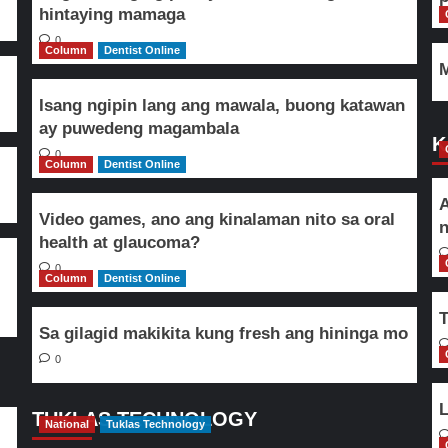
hintaying mamaga
0
Column
Dentist Online
M
Isang ngipin lang ang mawala, buong katawan
ay puwedeng magambala
K
0
Column
Dentist Online
A
Video games, ano ang kinalaman nito sa oral
n
health at glaucoma?
0
Column
Dentist Online
T
Sa gilagid makikita kung fresh ang hininga mo
0
L
TUKLAS TECHNOLOGY
National
Tuklas Technology