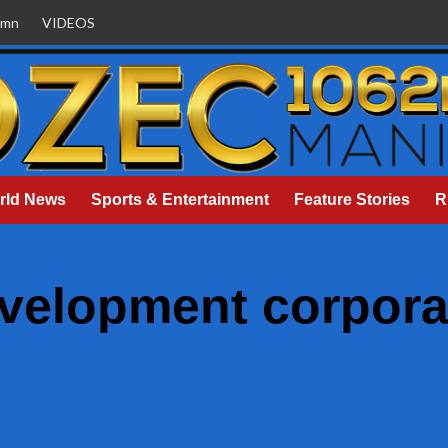
umn
VIDEOS
rld News
Sports & Entertainment
Feature Stories
R
velopment corpora