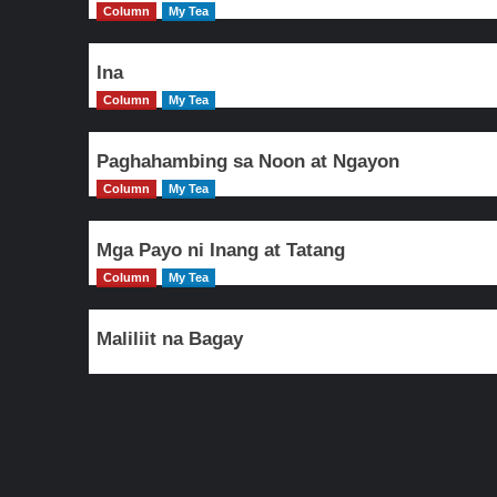
Column
My Tea
Ina
Column
My Tea
Paghahambing sa Noon at Ngayon
Column
My Tea
Mga Payo ni Inang at Tatang
Column
My Tea
Maliliit na Bagay