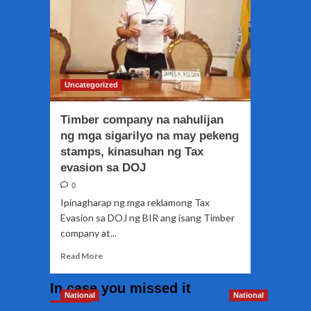
Uncategorized
Timber company na nahulijan
ng mga sigarilyo na may pekeng
stamps, kinasuhan ng Tax
evasion sa DOJ
0
Ipinagharap ng mga reklamong Tax
Evasion sa DOJ ng BIR ang isang Timber
company at...
Read
Read More
more
about
In case you missed it
Timber
National
National
company