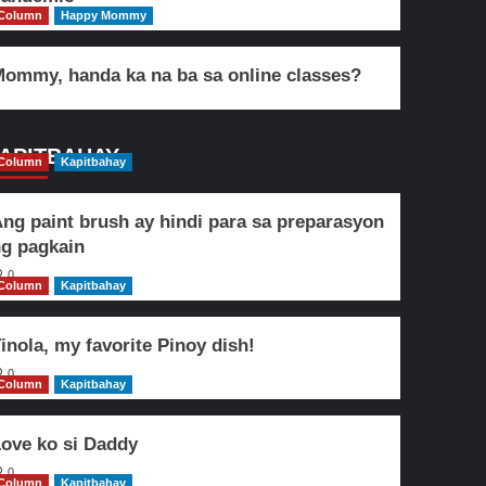
Column
Happy Mommy
ommy, handa ka na ba sa online classes?
APITBAHAY
Column
Kapitbahay
ng paint brush ay hindi para sa preparasyon
g pagkain
0
Column
Kapitbahay
inola, my favorite Pinoy dish!
0
Column
Kapitbahay
ove ko si Daddy
0
Column
Kapitbahay