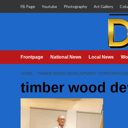
Skip
FB Page
Youtube
Photography
Art Gallery
Col
to
content
Frontpage
National News
Local News
Wo
HOME
TIMBER WOOD DEVELOPMENT CORPORATION
timber wood de