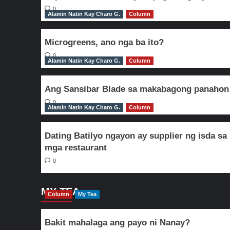
0
Alamin Natin Kay Charo G.
Column
Microgreens, ano nga ba ito?
0
Alamin Natin Kay Charo G.
Column
Ang Sansibar Blade sa makabagong panahon
0
Alamin Natin Kay Charo G.
Column
Dating Batilyo ngayon ay supplier ng isda sa
mga restaurant
0
MY TEA
Column
My Tea
Bakit mahalaga ang payo ni Nanay?