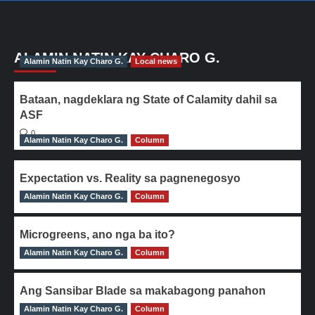
ALAMIN NATIN KAY CHARO G.
Alamin Natin Kay Charo G.
Local news
Bataan, nagdeklara ng State of Calamity dahil sa
ASF
0
Alamin Natin Kay Charo G.
Column
Expectation vs. Reality sa pagnenegosyo
Alamin Natin Kay Charo G.
0
Column
Microgreens, ano nga ba ito?
Alamin Natin Kay Charo G.
0
Column
Ang Sansibar Blade sa makabagong panahon
Alamin Natin Kay Charo G.
0
Column