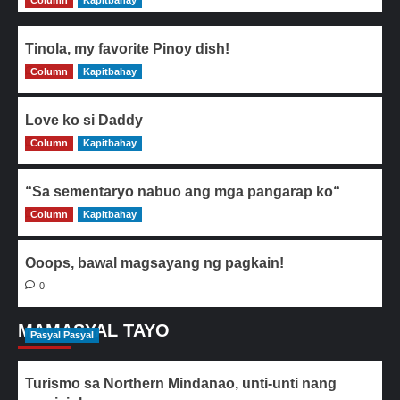
Column
Kapitbahay
Tinola, my favorite Pinoy dish!
Column
0
Kapitbahay
Love ko si Daddy
Column
0
Kapitbahay
“Sa sementaryo nabuo ang mga pangarap ko“
Column
0
Kapitbahay
Ooops, bawal magsayang ng pagkain!
0
MAMASYAL TAYO
Pasyal Pasyal
Turismo sa Northern Mindanao, unti-unti nang