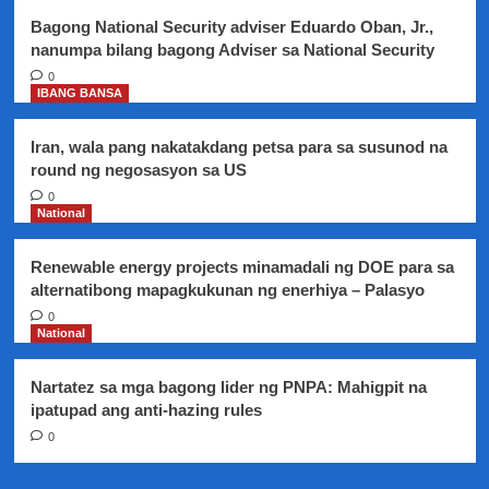
Bagong National Security adviser Eduardo Oban, Jr.,
nanumpa bilang bagong Adviser sa National Security
0
IBANG BANSA
Iran, wala pang nakatakdang petsa para sa susunod na
round ng negosasyon sa US
0
National
Renewable energy projects minamadali ng DOE para sa
alternatibong mapagkukunan ng enerhiya – Palasyo
0
National
Nartatez sa mga bagong lider ng PNPA: Mahigpit na
ipatupad ang anti-hazing rules
0