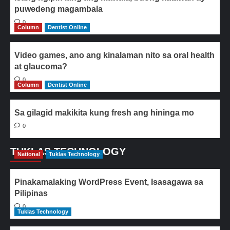
puwedeng magambala
0
Column
Dentist Online
Video games, ano ang kinalaman nito sa oral health
at glaucoma?
0
Column
Dentist Online
Sa gilagid makikita kung fresh ang hininga mo
0
TUKLAS TECHNOLOGY
National
Tuklas Technology
Pinakamalaking WordPress Event, Isasagawa sa
Pilipinas
0
Tuklas Technology