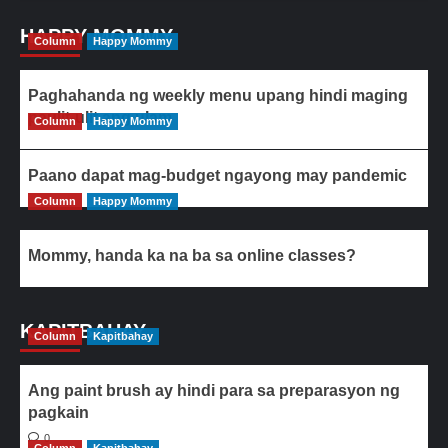
HAPPY MOMMY
Column
Happy Mommy
Paghahanda ng weekly menu upang hindi maging
paulit-ulit ang ulam
Column
Happy Mommy
Paano dapat mag-budget ngayong may pandemic
Column
Happy Mommy
Mommy, handa ka na ba sa online classes?
KAPITBAHAY
Column
Kapitbahay
Ang paint brush ay hindi para sa preparasyon ng
pagkain
0