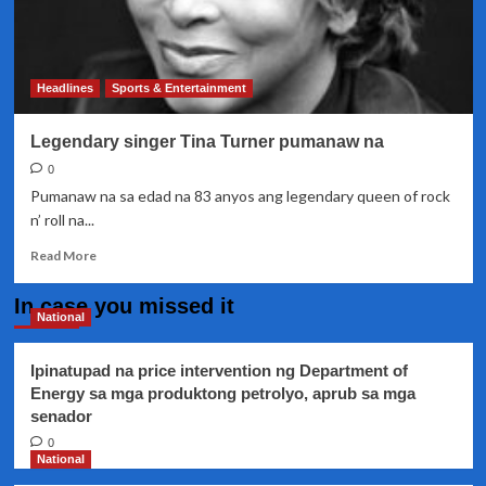
Headlines
Sports & Entertainment
Legendary singer Tina Turner pumanaw na
0
Pumanaw na sa edad na 83 anyos ang legendary queen of rock
n’ roll na...
Read
Read More
more
about
In case you missed it
Legendary
National
singer
Tina
Ipinatupad na price intervention ng Department of
Turner
Energy sa mga produktong petrolyo, aprub sa mga
pumanaw
senador
na
0
National