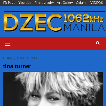
Skip
FB Page
Youtube
Photography
Art Gallery
Column
VIDEOS
to
content
Primary
Menu
HOME
TINA TURNER
tina turner