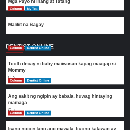
Mga Payo ni Inang at Tatang
Column
My Tea
Maliliit na Bagay
DENTIST ONLINE
Column
Dentist Online
Tooth decay ni baby maiiwasan kapag maagap si
Mommy
0
Column
Dentist Online
Ang sakit ng ngipin ay babala, huwag hintaying
mamaga
0
Column
Dentist Online
Isang ngipin lang ang mawala, buong katawan ay