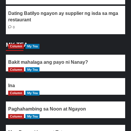
Dating Batilyo ngayon ay supplier ng isda sa mga
restaurant
0
MY TEA
Column
My Tea
Bakit mahalaga ang payo ni Nanay?
Column
My Tea
Ina
Column
My Tea
Paghahambing sa Noon at Ngayon
Column
My Tea