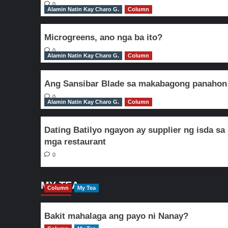
0
Alamin Natin Kay Charo G.
Column
Microgreens, ano nga ba ito?
0
Alamin Natin Kay Charo G.
Column
Ang Sansibar Blade sa makabagong panahon
0
Alamin Natin Kay Charo G.
Column
Dating Batilyo ngayon ay supplier ng isda sa
mga restaurant
0
MY TEA
Column
My Tea
Bakit mahalaga ang payo ni Nanay?