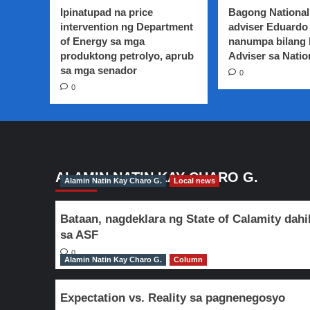
Mall
Ipinatupad na price
Bagong National
at
intervention ng Department
adviser Eduardo 
Tiangge
of Energy sa mga
nanumpa bilang
operators:
produktong petrolyo, aprub
Mahigpit
Adviser sa Natio
na
sa mga senador
0
ipatupad
0
ang
standard
health
protocols
ALAMIN NATIN KAY CHARO G.
Alamin Natin Kay Charo G.
Local news
Bataan, nagdeklara ng State of Calamity dahi
sa ASF
0
Alamin Natin Kay Charo G.
Column
Expectation vs. Reality sa pagnenegosyo