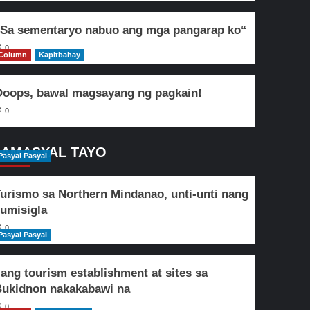
Sa sementaryo nabuo ang mga pangarap ko“
0
Column
Kapitbahay
oops, bawal magsayang ng pagkain!
0
AMASYAL TAYO
Pasyal Pasyal
urismo sa Northern Mindanao, unti-unti nang
umisigla
0
Pasyal Pasyal
lang tourism establishment at sites sa
ukidnon nakakabawi na
0