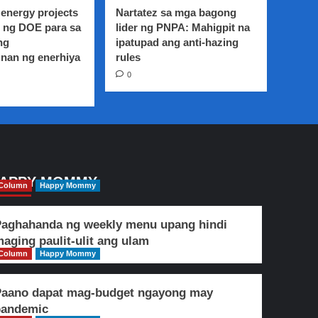
energy projects
Nartatez sa mga bagong
 ng DOE para sa
lider ng PNPA: Mahigpit na
ng
ipatupad ang anti-hazing
nan ng enerhiya
rules
0
APPY MOMMY
Column
Happy Mommy
aghahanda ng weekly menu upang hindi
aging paulit-ulit ang ulam
Column
Happy Mommy
Paano dapat mag-budget ngayong may
pandemic