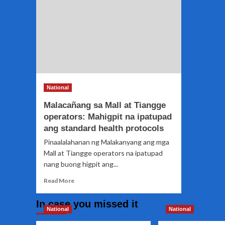
National
Malacañang sa Mall at Tiangge
operators: Mahigpit na ipatupad
ang standard health protocols
Pinaalalahanan ng Malakanyang ang mga
Mall at Tiangge operators na ipatupad
nang buong higpit ang...
Read
Read More
more
about
In case you missed it
Malacañang
National
National
sa