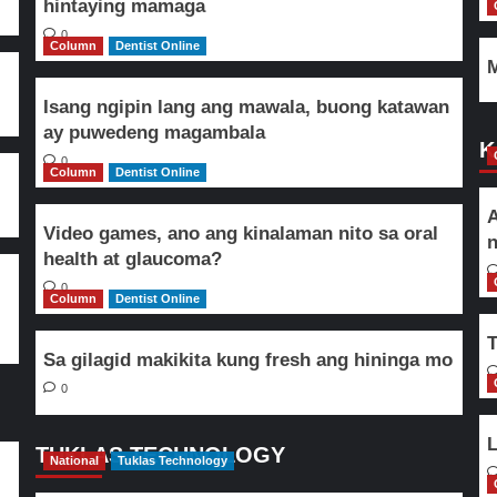
hintaying mamaga
0
Column
Dentist Online
M
Isang ngipin lang ang mawala, buong katawan
ay puwedeng magambala
K
0
Column
Dentist Online
A
Video games, ano ang kinalaman nito sa oral
n
health at glaucoma?
0
Column
Dentist Online
T
Sa gilagid makikita kung fresh ang hininga mo
0
L
TUKLAS TECHNOLOGY
National
Tuklas Technology