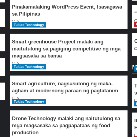
Pinakamalaking WordPress Event, Isasagawa
“
sa Pilipinas
0
Tuklas Technology
O
Smart greenhouse Project malaki ang
maitutulong sa pagiging competitive ng mga
magsasaka sa bansa
0
M
Tuklas Technology
Smart agriculture, nagsusulong ng maka-
T
agham at modernong paraan ng pagtatanim
s
0
Tuklas Technology
Drone Technology malaki ang naitutulong sa
I
mga magsasaka sa pagpapataas ng food
B
production