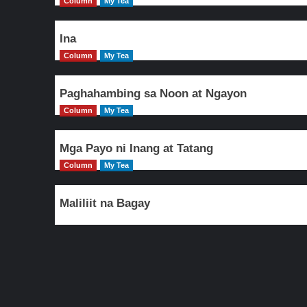
Column
My Tea
Ina
Column
My Tea
Paghahambing sa Noon at Ngayon
Column
My Tea
Mga Payo ni Inang at Tatang
Column
My Tea
Maliliit na Bagay