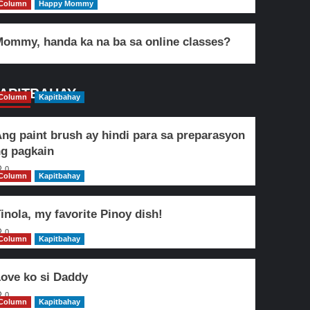
Column
Happy Mommy
ommy, handa ka na ba sa online classes?
APITBAHAY
Column
Kapitbahay
ng paint brush ay hindi para sa preparasyon
g pagkain
0
Column
Kapitbahay
inola, my favorite Pinoy dish!
0
Column
Kapitbahay
ove ko si Daddy
0
Column
Kapitbahay