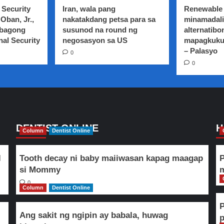
 Security
Iran, wala pang
Renewable 
Oban, Jr.,
nakatakdang petsa para sa
minamadali
 bagong
susunod na round ng
alternatibo
nal Security
negosasyon sa US
mapagkuku
– Palasyo
0
0
DENTIST ONLINE
H
Column
Dentist Online
l
Tooth decay ni baby maiiwasan kapag maagap
P
si Mommy
m
0
Column
Dentist Online
Ang sakit ng ngipin ay babala, huwag