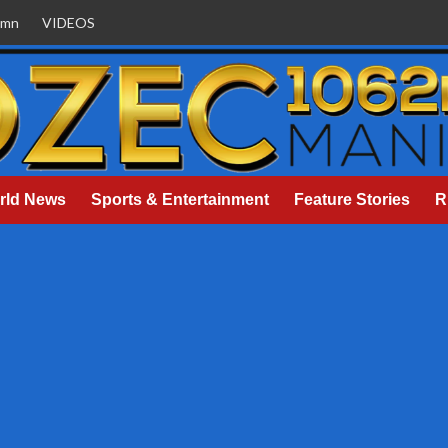
umn
VIDEOS
rld News
Sports & Entertainment
Feature Stories
R