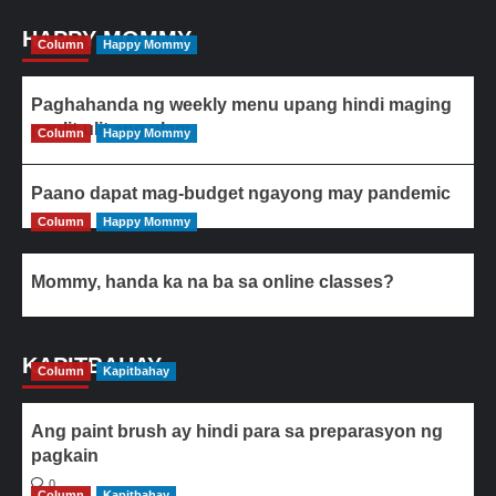
HAPPY MOMMY
Column
Happy Mommy
Paghahanda ng weekly menu upang hindi maging
paulit-ulit ang ulam
Column
Happy Mommy
Paano dapat mag-budget ngayong may pandemic
Column
Happy Mommy
Mommy, handa ka na ba sa online classes?
KAPITBAHAY
Column
Kapitbahay
Ang paint brush ay hindi para sa preparasyon ng
pagkain
0
Column
Kapitbahay