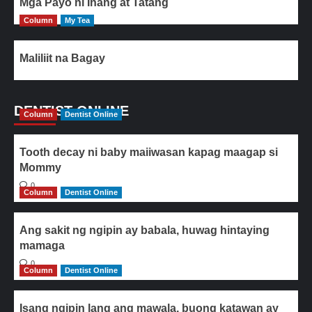
Mga Payo ni Inang at Tatang
Column
My Tea
Maliliit na Bagay
DENTIST ONLINE
Column
Dentist Online
Tooth decay ni baby maiiwasan kapag maagap si
Mommy
0
Column
Dentist Online
Ang sakit ng ngipin ay babala, huwag hintaying
mamaga
0
Column
Dentist Online
Isang ngipin lang ang mawala, buong katawan ay