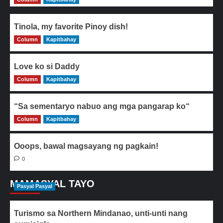
Tinola, my favorite Pinoy dish!
Column
0
Kapitbahay
Love ko si Daddy
Column
0
Kapitbahay
“Sa sementaryo nabuo ang mga pangarap ko“
Column
0
Kapitbahay
Ooops, bawal magsayang ng pagkain!
0
MAMASYAL TAYO
Pasyal Pasyal
Turismo sa Northern Mindanao, unti-unti nang