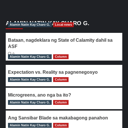
ALAMIN NATIN KAY CHARO G.
Alamin Natin Kay Charo G.
Local news
Bataan, nagdeklara ng State of Calamity dahil sa
ASF
0
Alamin Natin Kay Charo G.
Column
Expectation vs. Reality sa pagnenegosyo
Alamin Natin Kay Charo G.
0
Column
Microgreens, ano nga ba ito?
Alamin Natin Kay Charo G.
0
Column
Ang Sansibar Blade sa makabagong panahon
Alamin Natin Kay Charo G.
0
Column