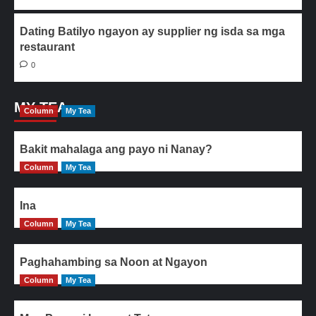
Dating Batilyo ngayon ay supplier ng isda sa mga
restaurant
0
MY TEA
Column
My Tea
Bakit mahalaga ang payo ni Nanay?
Column
My Tea
Ina
Column
My Tea
Paghahambing sa Noon at Ngayon
Column
My Tea