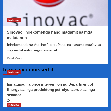
National
Sinovac, inirekomenda nang magamit sa mga
matatanda
Inirekomenda ng Vaccine Expert Panel na magamit maging sa
mga matatanda o mga nasa edad...
Read
Read More
more
about
In case you missed it
Sinovac,
National
inirekomenda
nang
Ipinatupad na price intervention ng Department of
magamit
Energy sa mga produktong petrolyo, aprub sa mga
sa
senador
mga
matatanda
0
National