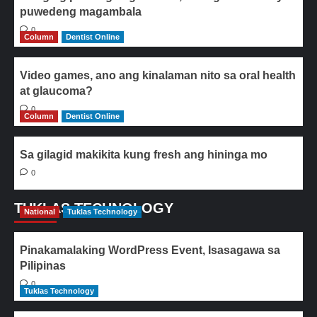
puwedeng magambala
0
Column
Dentist Online
Video games, ano ang kinalaman nito sa oral health
at glaucoma?
0
Column
Dentist Online
Sa gilagid makikita kung fresh ang hininga mo
0
TUKLAS TECHNOLOGY
National
Tuklas Technology
Pinakamalaking WordPress Event, Isasagawa sa
Pilipinas
0
Tuklas Technology