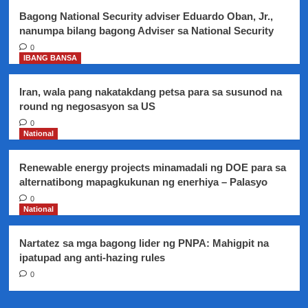
Bagong National Security adviser Eduardo Oban, Jr.,
nanumpa bilang bagong Adviser sa National Security
0
IBANG BANSA
Iran, wala pang nakatakdang petsa para sa susunod na
round ng negosasyon sa US
0
National
Renewable energy projects minamadali ng DOE para sa
alternatibong mapagkukunan ng enerhiya – Palasyo
0
National
Nartatez sa mga bagong lider ng PNPA: Mahigpit na
ipatupad ang anti-hazing rules
0