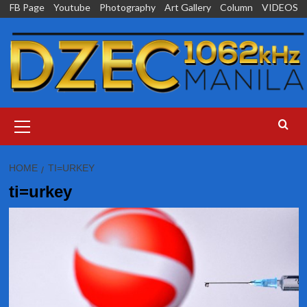
Skip
FB Page
Youtube
Photography
Art Gallery
Column
VIDEOS
to
content
Primary
Menu
HOME
TI=URKEY
ti=urkey