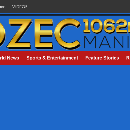
umn
VIDEOS
rld News
Sports & Entertainment
Feature Stories
R