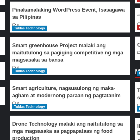
Pinakamalaking WordPress Event, Isasagawa
“
sa Pilipinas
0
Tuklas Technology
O
Smart greenhouse Project malaki ang
maitutulong sa pagiging competitive ng mga
magsasaka sa bansa
0
M
Tuklas Technology
Smart agriculture, nagsusulong ng maka-
T
agham at modernong paraan ng pagtatanim
s
0
Tuklas Technology
Drone Technology malaki ang naitutulong sa
I
mga magsasaka sa pagpapataas ng food
B
production