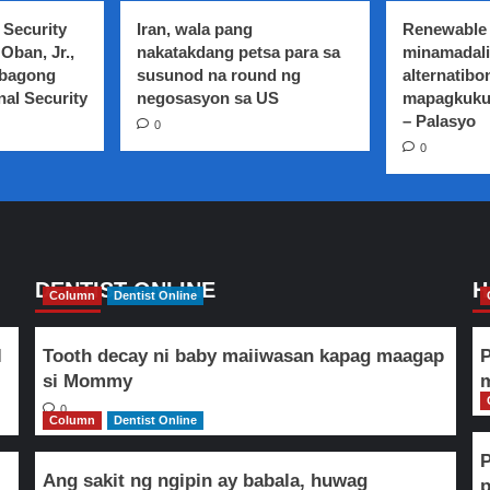
 Security
Iran, wala pang
Renewable 
Oban, Jr.,
nakatakdang petsa para sa
minamadali
 bagong
susunod na round ng
alternatibo
nal Security
negosasyon sa US
mapagkuku
– Palasyo
0
0
DENTIST ONLINE
H
Column
Dentist Online
l
Tooth decay ni baby maiiwasan kapag maagap
P
si Mommy
m
0
Column
Dentist Online
Ang sakit ng ngipin ay babala, huwag