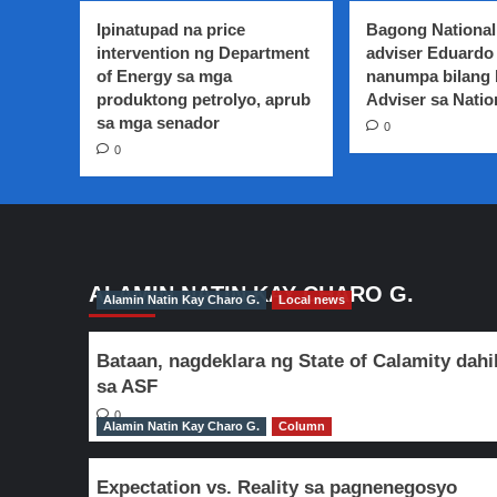
Professionalism,
Ipinatupad na price
Bagong National
dapat
intervention ng Department
adviser Eduardo 
makita
of Energy sa mga
nanumpa bilang
sa
produktong petrolyo, aprub
mga
Adviser sa Natio
pulis
sa mga senador
0
para
0
maibalik
ang
tiwala
ng
publiko-
NCRPO
Director
ALAMIN NATIN KAY CHARO G.
Alamin Natin Kay Charo G.
Local news
Albayalde
Bataan, nagdeklara ng State of Calamity dahi
sa ASF
0
Alamin Natin Kay Charo G.
Column
Expectation vs. Reality sa pagnenegosyo