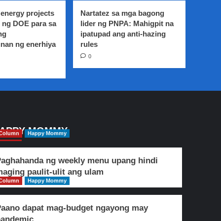
energy projects
Nartatez sa mga bagong
 ng DOE para sa
lider ng PNPA: Mahigpit na
ng
ipatupad ang anti-hazing
nan ng enerhiya
rules
0
APPY MOMMY
Column
Happy Mommy
aghahanda ng weekly menu upang hindi
aging paulit-ulit ang ulam
Column
Happy Mommy
Paano dapat mag-budget ngayong may
pandemic