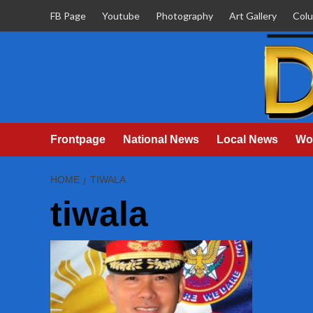
Skip
FB Page
Youtube
Photography
Art Gallery
Col
to
content
Frontpage
National News
Local News
Wo
HOME
TIWALA
tiwala