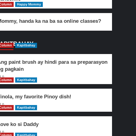
Column
Happy Mommy
ommy, handa ka na ba sa online classes?
APITBAHAY
Column
Kapitbahay
ng paint brush ay hindi para sa preparasyon
g pagkain
0
Column
Kapitbahay
inola, my favorite Pinoy dish!
0
Column
Kapitbahay
ove ko si Daddy
0
Column
Kapitbahay