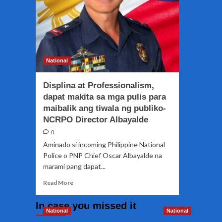
National
Displina at Professionalism,
dapat makita sa mga pulis para
maibalik ang tiwala ng publiko-
NCRPO Director Albayalde
0
Aminado si incoming Philippine National
Police o PNP Chief Oscar Albayalde na
marami pang dapat...
Read
Read More
more
about
In case you missed it
Displina
National
National
at