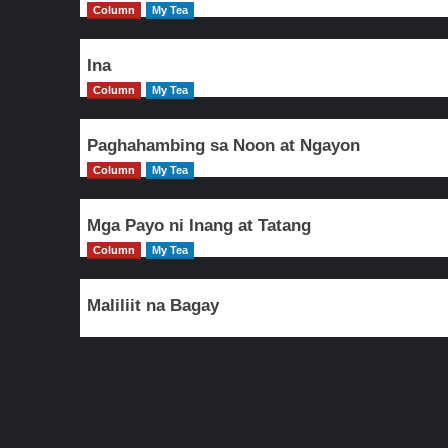
Column
My Tea
Ina
Column
My Tea
Paghahambing sa Noon at Ngayon
Column
My Tea
Mga Payo ni Inang at Tatang
Column
My Tea
Maliliit na Bagay