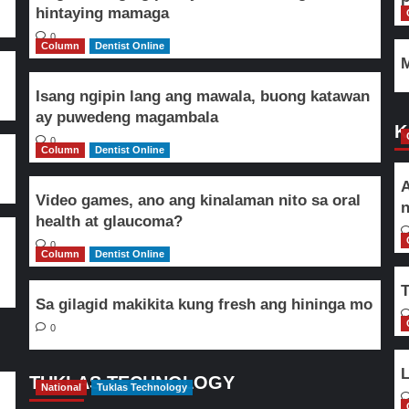
hintaying mamaga
0
Column
Dentist Online
M
Isang ngipin lang ang mawala, buong katawan
ay puwedeng magambala
K
0
Column
Dentist Online
A
Video games, ano ang kinalaman nito sa oral
n
health at glaucoma?
0
Column
Dentist Online
T
Sa gilagid makikita kung fresh ang hininga mo
0
L
TUKLAS TECHNOLOGY
National
Tuklas Technology