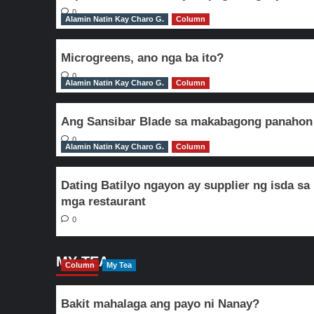
0
Alamin Natin Kay Charo G.
Column
Microgreens, ano nga ba ito?
0
Alamin Natin Kay Charo G.
Column
Ang Sansibar Blade sa makabagong panahon
0
Alamin Natin Kay Charo G.
Column
Dating Batilyo ngayon ay supplier ng isda sa
mga restaurant
0
MY TEA
Column
My Tea
Bakit mahalaga ang payo ni Nanay?