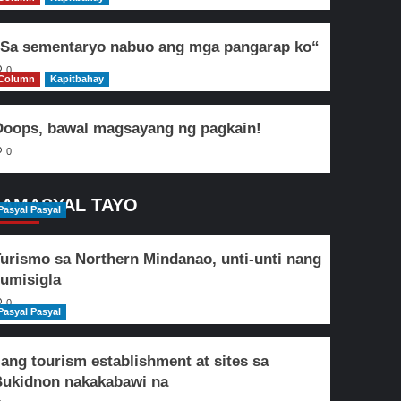
Sa sementaryo nabuo ang mga pangarap ko“
0
Column
Kapitbahay
oops, bawal magsayang ng pagkain!
0
AMASYAL TAYO
Pasyal Pasyal
urismo sa Northern Mindanao, unti-unti nang
umisigla
0
Pasyal Pasyal
lang tourism establishment at sites sa
ukidnon nakakabawi na