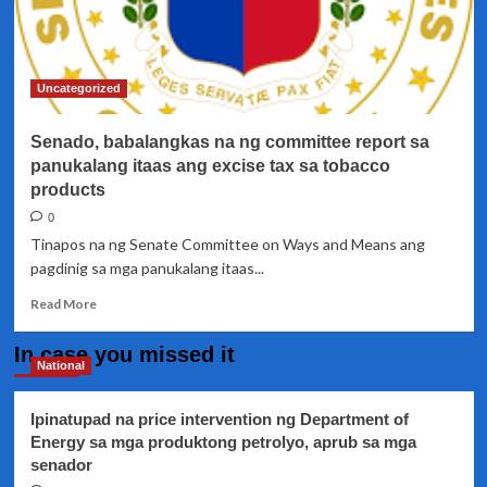
Uncategorized
Senado, babalangkas na ng committee report sa
panukalang itaas ang excise tax sa tobacco
products
0
Tinapos na ng Senate Committee on Ways and Means ang
pagdinig sa mga panukalang itaas...
Read
Read More
more
about
In case you missed it
Senado,
National
babalangkas
na
Ipinatupad na price intervention ng Department of
ng
Energy sa mga produktong petrolyo, aprub sa mga
committee
senador
report
sa