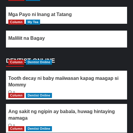
Mga Payo ni Inang at Tatang
Column
My Tea
Maliliit na Bagay
DENTIST ONLINE
Column
Dentist Online
Tooth decay ni baby maiiwasan kapag maagap si
Mommy
0
Column
Dentist Online
Ang sakit ng ngipin ay babala, huwag hintaying
mamaga
0
Column
Dentist Online