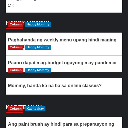
0
HAPPY MOMMY
Column
Happy Mommy
Paghahanda ng weekly menu upang hindi maging
paulit-ulit ang ulam
Column
Happy Mommy
Paano dapat mag-budget ngayong may pandemic
Column
Happy Mommy
Mommy, handa ka na ba sa online classes?
KAPITBAHAY
Column
Kapitbahay
Ang paint brush ay hindi para sa preparasyon ng