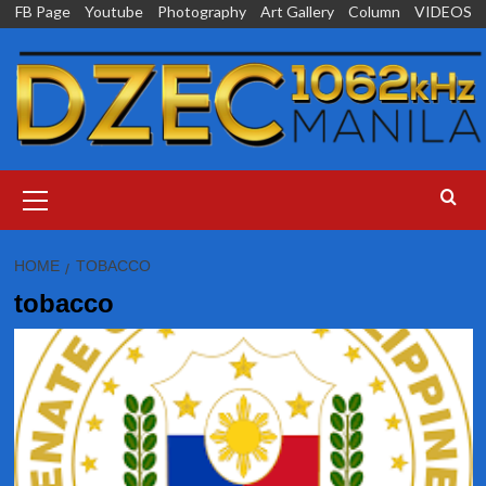
Skip
FB Page
Youtube
Photography
Art Gallery
Column
VIDEOS
to
content
Primary
Menu
HOME
TOBACCO
tobacco