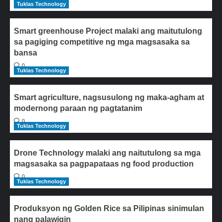
Tuklas Technology
Smart greenhouse Project malaki ang maitutulong
sa pagiging competitive ng mga magsasaka sa
bansa
0
Tuklas Technology
Smart agriculture, nagsusulong ng maka-agham at
modernong paraan ng pagtatanim
0
Tuklas Technology
Drone Technology malaki ang naitutulong sa mga
magsasaka sa pagpapataas ng food production
0
Tuklas Technology
Produksyon ng Golden Rice sa Pilipinas sinimulan
nang palawigin