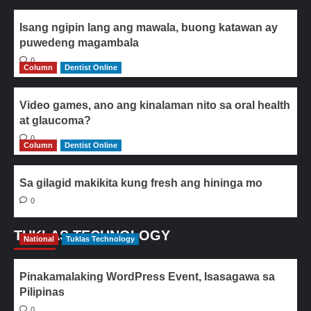
Isang ngipin lang ang mawala, buong katawan ay
puwedeng magambala
0
Column
Dentist Online
Video games, ano ang kinalaman nito sa oral health
at glaucoma?
0
Column
Dentist Online
Sa gilagid makikita kung fresh ang hininga mo
0
TUKLAS TECHNOLOGY
National
Tuklas Technology
Pinakamalaking WordPress Event, Isasagawa sa
Pilipinas
0