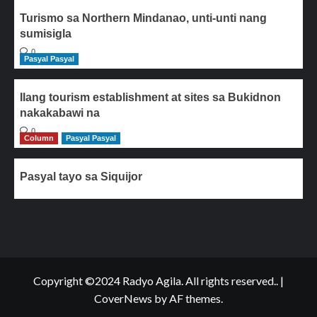
Turismo sa Northern Mindanao, unti-unti nang
sumisigla
0
Pasyal Pasyal
Ilang tourism establishment at sites sa Bukidnon
nakakabawi na
0
Column
Pasyal Pasyal
Pasyal tayo sa Siquijor
Copyright ©2024 Radyo Agila. All rights reserved..
|
CoverNews
by AF themes.