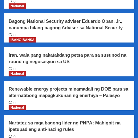
0
panukalang
National
itaas
ang
Bagong National Security adviser Eduardo Oban, Jr.,
excise
nanumpa bilang bagong Adviser sa National Security
tax
sa
0
IBANG BANSA
tobacco
products
Iran, wala pang nakatakdang petsa para sa susunod na
round ng negosasyon sa US
0
National
Renewable energy projects minamadali ng DOE para sa
alternatibong mapagkukunan ng enerhiya – Palasyo
0
National
Nartatez sa mga bagong lider ng PNPA: Mahigpit na
ipatupad ang anti-hazing rules
0