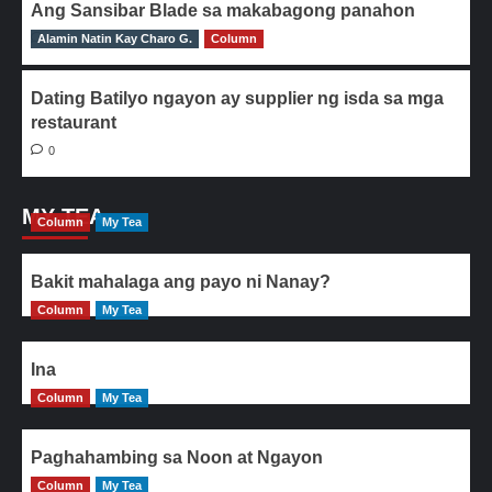
Ang Sansibar Blade sa makabagong panahon
Alamin Natin Kay Charo G.
0
Column
Dating Batilyo ngayon ay supplier ng isda sa mga
restaurant
0
MY TEA
Column
My Tea
Bakit mahalaga ang payo ni Nanay?
Column
My Tea
Ina
Column
My Tea
Paghahambing sa Noon at Ngayon
Column
My Tea