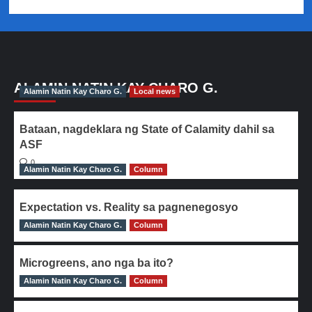
ALAMIN NATIN KAY CHARO G.
Alamin Natin Kay Charo G.
Local news
Bataan, nagdeklara ng State of Calamity dahil sa
ASF
0
Alamin Natin Kay Charo G.
Column
Expectation vs. Reality sa pagnenegosyo
Alamin Natin Kay Charo G.
0
Column
Microgreens, ano nga ba ito?
Alamin Natin Kay Charo G.
0
Column