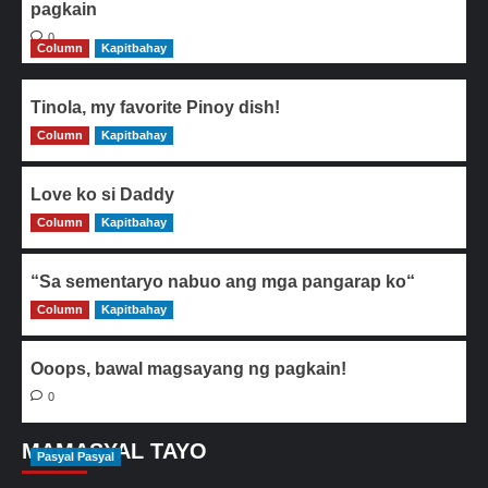
pagkain
0
Column
Kapitbahay
Tinola, my favorite Pinoy dish!
Column
0
Kapitbahay
Love ko si Daddy
Column
0
Kapitbahay
“Sa sementaryo nabuo ang mga pangarap ko“
Column
0
Kapitbahay
Ooops, bawal magsayang ng pagkain!
0
MAMASYAL TAYO
Pasyal Pasyal