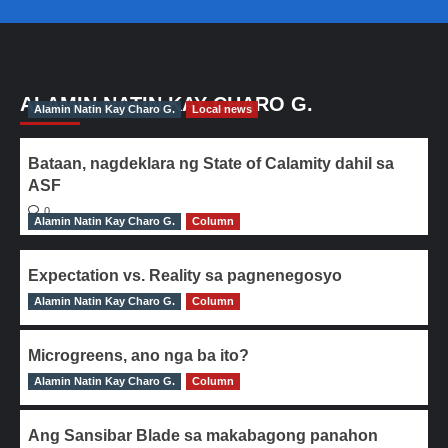
ALAMIN NATIN KAY CHARO G.
Alamin Natin Kay Charo G.
Local news
Bataan, nagdeklara ng State of Calamity dahil sa
ASF
0
Alamin Natin Kay Charo G.
Column
Expectation vs. Reality sa pagnenegosyo
Alamin Natin Kay Charo G.
0
Column
Microgreens, ano nga ba ito?
Alamin Natin Kay Charo G.
0
Column
Ang Sansibar Blade sa makabagong panahon