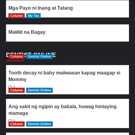
Mga Payo ni Inang at Tatang
Column
My Tea
Maliliit na Bagay
DENTIST ONLINE
Column
Dentist Online
Tooth decay ni baby maiiwasan kapag maagap si
Mommy
0
Column
Dentist Online
Ang sakit ng ngipin ay babala, huwag hintaying
mamaga
0
Column
Dentist Online