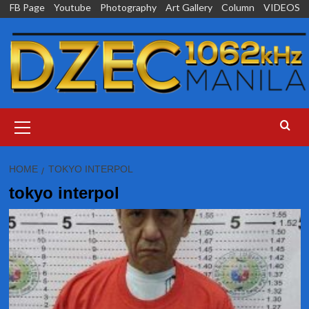
Skip
FB Page
Youtube
Photography
Art Gallery
Column
VIDEOS
to
content
Primary
Menu
HOME
TOKYO INTERPOL
tokyo interpol