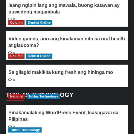
Isang ngipin lang ang mawala, buong katawan ay
puwedeng magambala
0
Column
Dentist Online
Video games, ano ang kinalaman nito sa oral health
at glaucoma?
0
Column
Dentist Online
Sa gilagid makikita kung fresh ang hininga mo
0
TUKLAS TECHNOLOGY
National
Tuklas Technology
Pinakamalaking WordPress Event, Isasagawa sa
Pilipinas
0
Tuklas Technology