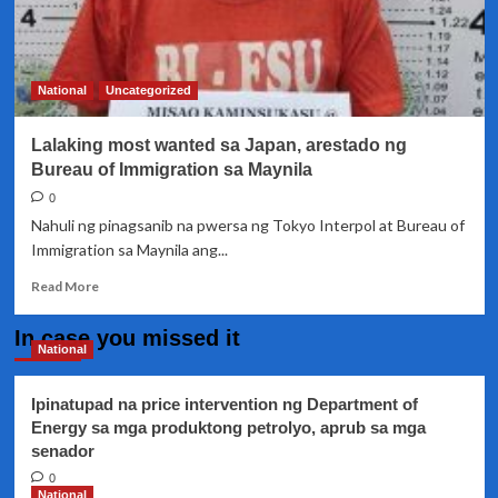
National
Uncategorized
Lalaking most wanted sa Japan, arestado ng
Bureau of Immigration sa Maynila
0
Nahuli ng pinagsanib na pwersa ng Tokyo Interpol at Bureau of
Immigration sa Maynila ang...
Read
Read More
more
about
In case you missed it
Lalaking
National
most
wanted
Ipinatupad na price intervention ng Department of
sa
Energy sa mga produktong petrolyo, aprub sa mga
Japan,
senador
arestado
ng
0
Bureau
National