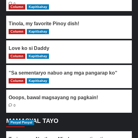
0
Column
Kapitbahay
Tinola, my favorite Pinoy dish!
Column
0
Kapitbahay
Love ko si Daddy
Column
0
Kapitbahay
“Sa sementaryo nabuo ang mga pangarap ko“
Column
0
Kapitbahay
Ooops, bawal magsayang ng pagkain!
0
MAMASYAL TAYO
Pasyal Pasyal