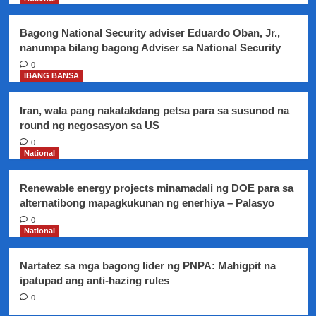
of
Immigration
Bagong National Security adviser Eduardo Oban, Jr.,
sa
nanumpa bilang bagong Adviser sa National Security
Maynila
0
IBANG BANSA
Iran, wala pang nakatakdang petsa para sa susunod na
round ng negosasyon sa US
0
National
Renewable energy projects minamadali ng DOE para sa
alternatibong mapagkukunan ng enerhiya – Palasyo
0
National
Nartatez sa mga bagong lider ng PNPA: Mahigpit na
ipatupad ang anti-hazing rules
0