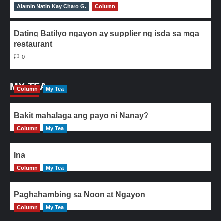
Alamin Natin Kay Charo G.
0
Column
Dating Batilyo ngayon ay supplier ng isda sa mga
restaurant
0
MY TEA
Column
My Tea
Bakit mahalaga ang payo ni Nanay?
Column
My Tea
Ina
Column
My Tea
Paghahambing sa Noon at Ngayon
Column
My Tea