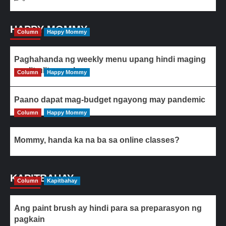
HAPPY MOMMY
Column
Happy Mommy
Paghahanda ng weekly menu upang hindi maging
paulit-ulit ang ulam
Column
Happy Mommy
Paano dapat mag-budget ngayong may pandemic
Column
Happy Mommy
Mommy, handa ka na ba sa online classes?
KAPITBAHAY
Column
Kapitbahay
Ang paint brush ay hindi para sa preparasyon ng
pagkain