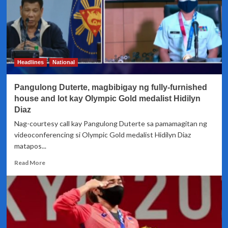
isang
panalo
pa,
Olympic
Gold
na!
Headlines
National
Pangulong Duterte, magbibigay ng fully-furnished
house and lot kay Olympic Gold medalist Hidilyn
Diaz
Nag-courtesy call kay Pangulong Duterte sa pamamagitan ng
videoconferencing si Olympic Gold medalist Hidilyn Diaz
matapos...
Read
Read More
more
about
Pangulong
Duterte,
magbibigay
ng