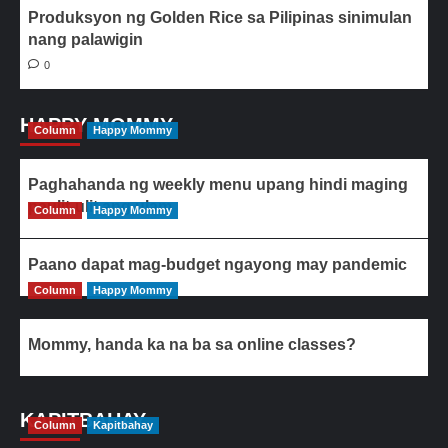
Produksyon ng Golden Rice sa Pilipinas sinimulan
nang palawigin
0
HAPPY MOMMY
Column
Happy Mommy
Paghahanda ng weekly menu upang hindi maging
paulit-ulit ang ulam
Column
Happy Mommy
Paano dapat mag-budget ngayong may pandemic
Column
Happy Mommy
Mommy, handa ka na ba sa online classes?
KAPITBAHAY
Column
Kapitbahay