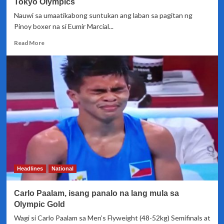
Tokyo Olympics
Nauwi sa umaatikabong suntukan ang laban sa pagitan ng
Pinoy boxer na si Eumir Marcial...
Read
Read More
more
about
Eumir
Marcial,
mag-
uuwi
ng
bronze
medal
mula
sa
Tokyo
Olympics
Headlines
National
Carlo Paalam, isang panalo na lang mula sa
Olympic Gold
Wagi si Carlo Paalam sa Men’s Flyweight (48-52kg) Semifinals at