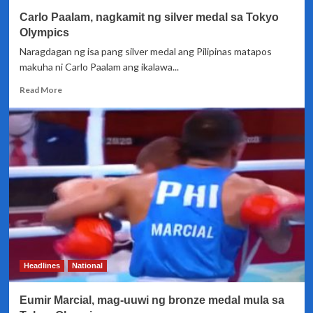
Olympics
Carlo Paalam, nagkamit ng silver medal sa Tokyo
Olympics
Naragdagan ng isa pang silver medal ang Pilipinas matapos
makuha ni Carlo Paalam ang ikalawa...
Read
Read More
more
about
Carlo
Paalam,
nagkamit
ng
silver
medal
sa
Tokyo
Olympics
Headlines
National
Eumir Marcial, mag-uuwi ng bronze medal mula sa