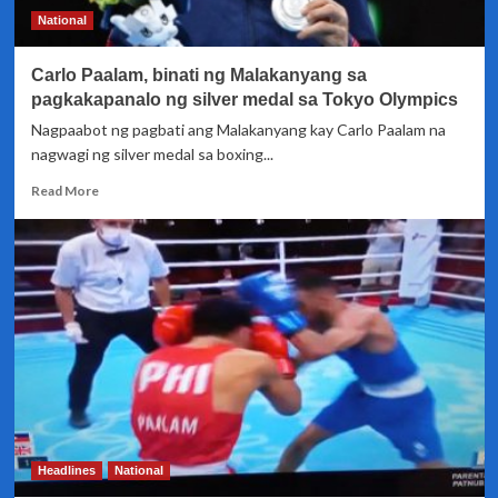
National
Carlo Paalam, binati ng Malakanyang sa
pagkakapanalo ng silver medal sa Tokyo Olympics
Nagpaabot ng pagbati ang Malakanyang kay Carlo Paalam na
nagwagi ng silver medal sa boxing...
Read
Read More
more
about
Carlo
Paalam,
binati
ng
Malakanyang
sa
pagkakapanalo
ng
silver
medal
sa
Headlines
National
Tokyo