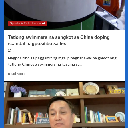
Sports & Entertainment
Tatlong swimmers na sangkot sa China doping
scandal nagpositibo sa test
0
Nagpositibo sa paggamit ng mga ipinagbabawal na gamot ang
tatlong Chinese swimmers na kasama sa...
Read
Read More
more
about
Tatlong
swimmers
na
sangkot
sa
China
doping
scandal