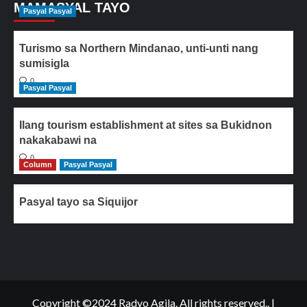
MAMASYAL TAYO
Pasyal Pasyal
Turismo sa Northern Mindanao, unti-unti nang
sumisigla
0
Pasyal Pasyal
Ilang tourism establishment at sites sa Bukidnon
nakakabawi na
0
Column
Pasyal Pasyal
Pasyal tayo sa Siquijor
Copyright ©2024 Radyo Agila. All rights reserved..
|