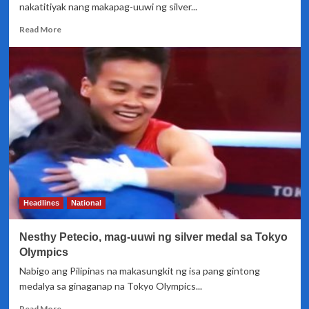
nakatitiyak nang makapag-uuwi ng silver...
Read
Read More
more
about
Carlo
Paalam,
isang
panalo
na
lang
mula
sa
Olympic
Gold
Headlines
National
Nesthy Petecio, mag-uuwi ng silver medal sa Tokyo
Olympics
Nabigo ang Pilipinas na makasungkit ng isa pang gintong
medalya sa ginaganap na Tokyo Olympics...
Read
Read More