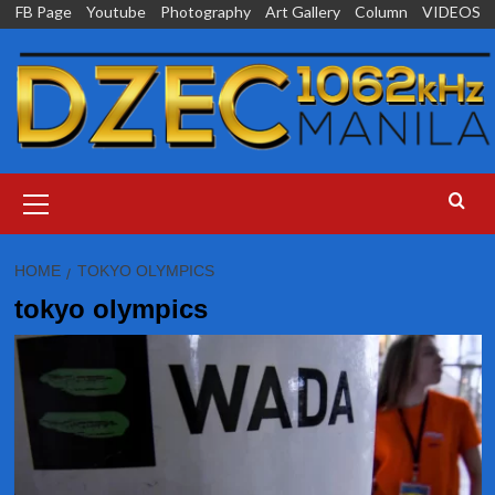
Skip
FB Page
Youtube
Photography
Art Gallery
Column
VIDEOS
to
content
Primary
Menu
HOME
TOKYO OLYMPICS
tokyo olympics