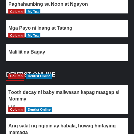
Paghahambing sa Noon at Ngayon
Column
My Tea
Mga Payo ni Inang at Tatang
Column
My Tea
Maliliit na Bagay
DENTIST ONLINE
Column
Dentist Online
Tooth decay ni baby maiiwasan kapag maagap si
Mommy
0
Column
Dentist Online
Ang sakit ng ngipin ay babala, huwag hintaying
mamaga