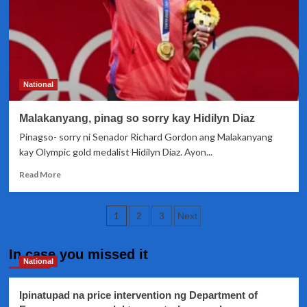
fully-
furnished
house
and
lot
kay
Olympic
National
Gold
medalist
Malakanyang, pinag so sorry kay Hidilyn Diaz
Hidilyn
Diaz
Pinagso- sorry ni Senador Richard Gordon ang Malakanyang
kay Olympic gold medalist Hidilyn Diaz. Ayon...
Read
Read More
more
about
Posts
Malakanyang,
1
2
3
Next
pinag
pagination
so
sorry
In case you missed it
National
kay
Hidilyn
Diaz
Ipinatupad na price intervention ng Department of