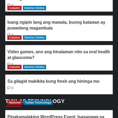
0
Column
Dentist Online
Isang ngipin lang ang mawala, buong katawan ay
puwedeng magambala
0
Column
Dentist Online
Video games, ano ang kinalaman nito sa oral health
at glaucoma?
0
Column
Dentist Online
Sa gilagid makikita kung fresh ang hininga mo
0
TUKLAS TECHNOLOGY
National
Tuklas Technology
Pinakamalaking WordPress Event, Isasagawa sa