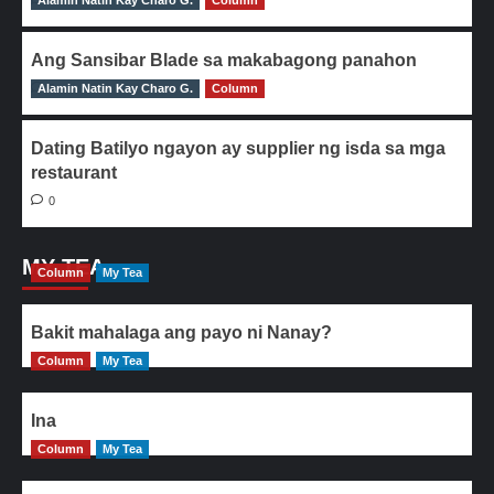
Alamin Natin Kay Charo G.
0
Column
Ang Sansibar Blade sa makabagong panahon
Alamin Natin Kay Charo G.
0
Column
Dating Batilyo ngayon ay supplier ng isda sa mga
restaurant
0
MY TEA
Column
My Tea
Bakit mahalaga ang payo ni Nanay?
Column
My Tea
Ina
Column
My Tea