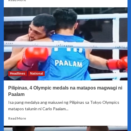
more
about
Nesthy
Petecio,
mag-
uuwi
ng
silver
medal
sa
Tokyo
Olympics
Headlines
National
Pilipinas, 4 Olympic medals na matapos magwagi ni
Paalam
Isa pang medalya ang maiuuwi ng Pilipinas sa Tokyo Olympics
matapos talunin ni Carlo Paalam...
Read
Read More
more
about