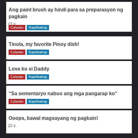
Ang paint brush ay hindi para sa preparasyon ng
pagkain
0
Column
Kapitbahay
Tinola, my favorite Pinoy dish!
Column
0
Kapitbahay
Love ko si Daddy
Column
0
Kapitbahay
“Sa sementaryo nabuo ang mga pangarap ko“
Column
0
Kapitbahay
Ooops, bawal magsayang ng pagkain!
0