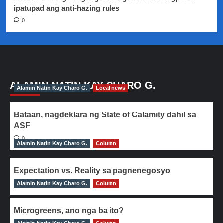
ipatupad ang anti-hazing rules
0
ALAMIN NATIN KAY CHARO G.
Alamin Natin Kay Charo G.
Local news
Bataan, nagdeklara ng State of Calamity dahil sa
ASF
0
Alamin Natin Kay Charo G.
Column
Expectation vs. Reality sa pagnenegosyo
Alamin Natin Kay Charo G.
0
Column
Microgreens, ano nga ba ito?