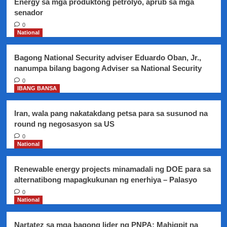
Energy sa mga produktong petrolyo, aprub sa mga
senador
0
National
Bagong National Security adviser Eduardo Oban, Jr.,
nanumpa bilang bagong Adviser sa National Security
0
IBANG BANSA
Iran, wala pang nakatakdang petsa para sa susunod na
round ng negosasyon sa US
0
National
Renewable energy projects minamadali ng DOE para sa
alternatibong mapagkukunan ng enerhiya – Palasyo
0
National
Nartatez sa mga bagong lider ng PNPA: Mahigpit na