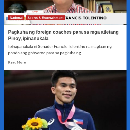
nagpositibo
sa
test
National
Sports & Entertainment
Pagkuha ng foreign coaches para sa mga atletang
Pinoy, ipinanukala
Ipinapanukala ni Senador Francis Tolentino na maglaan ng
pondo ang gobyerno para sa pagkuha ng...
Read
Read More
more
about
Pagkuha
ng
foreign
coaches
para
sa
mga
atletang
Pinoy,
ipinanukala