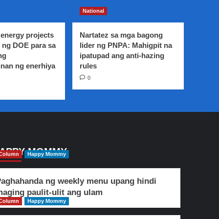
National
energy projects
Nartatez sa mga bagong
 ng DOE para sa
lider ng PNPA: Mahigpit na
ng
ipatupad ang anti-hazing
nan ng enerhiya
rules
0
APPY MOMMY
Column
Happy Mommy
aghahanda ng weekly menu upang hindi
aging paulit-ulit ang ulam
Column
Happy Mommy