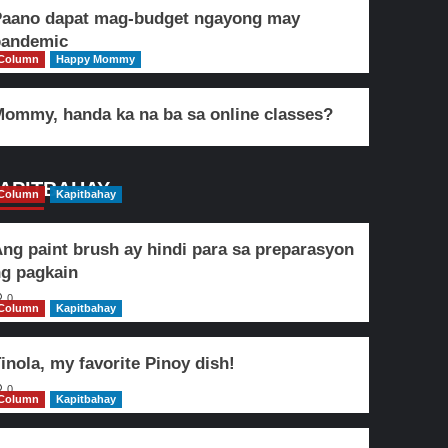
Paano dapat mag-budget ngayong may
pandemic
Column
Happy Mommy
ommy, handa ka na ba sa online classes?
APITBAHAY
Column
Kapitbahay
ng paint brush ay hindi para sa preparasyon
g pagkain
0
Column
Kapitbahay
inola, my favorite Pinoy dish!
0
Column
Kapitbahay