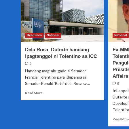
Headlines
National
National
Dela Rosa, Duterte handang
Ex-MMD
ipagtanggol ni Tolentino sa ICC
Tolenti
Pangul
0
Preside
Handang mag-abugado si Senador
Affairs
Francis Tolentino para idepensa si
Senador Ronald ‘Bato’ dela Rosa sa...
0
Ini-appo
Read
Read More
Duterte 
more
about
Developm
Dela
Tolentino
Rosa,
Read Mor
Duterte
handang