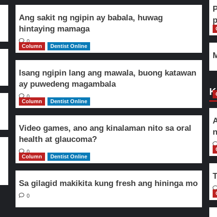
Ang sakit ng ngipin ay babala, huwag
hintaying mamaga
0
Column
Dentist Online
M
Isang ngipin lang ang mawala, buong katawan
ay puwedeng magambala
K
0
Column
Dentist Online
A
Video games, ano ang kinalaman nito sa oral
n
health at glaucoma?
0
Column
Dentist Online
T
Sa gilagid makikita kung fresh ang hininga mo
0