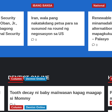
about
Ex-
IBANG BANSA
National
MMDA
Chairman
 Security
Iran, wala pang
Renewable 
Francis
Oban, Jr.,
nakatakdang petsa para sa
minamadali
Tolentino,
 bagong
susunod na round ng
alternatibo
itinalaga
nal Security
ni
negosasyon sa US
mapagkuku
Pangulong
– Palasyo
0
Duterte
0
bilang
Presidential
Adviser
on
Political
Affairs
DENTIST ONLINE
H
Column
Dentist Online
l
Tooth decay ni baby maiiwasan kapag maagap
P
si Mommy
m
0
Column
Dentist Online