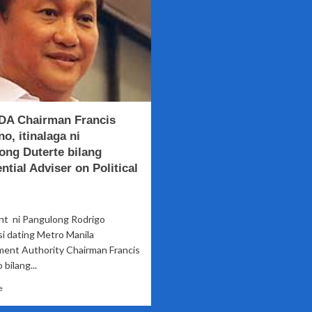
A Chairman Francis
no, itinalaga ni
ong Duterte bilang
ntial Adviser on Political
int ni Pangulong Rodrigo
si dating Metro Manila
ent Authority Chairman Francis
 bilang...
Read
e
more