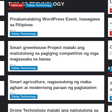
L
TUKLAS TECHNOLOGY
National
Tuklas Technology
Pinakamalaking WordPress Event, Isasagawa
“
sa Pilipinas
0
Tuklas Technology
O
Smart greenhouse Project malaki ang
maitutulong sa pagiging competitive ng mga
magsasaka sa bansa
0
M
Tuklas Technology
Smart agriculture, nagsusulong ng maka-
T
agham at modernong paraan ng pagtatanim
s
0
Tuklas Technology
Drone Technology malaki ang naitutulong sa