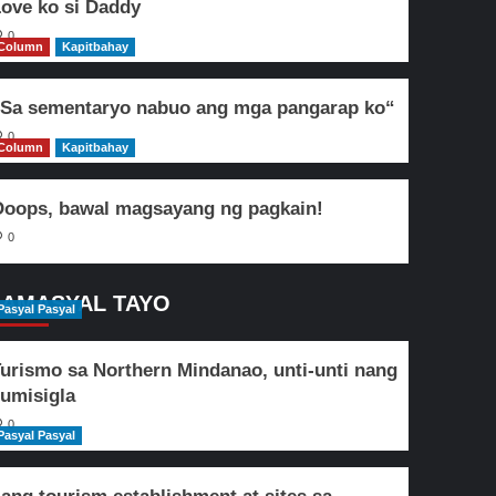
ove ko si Daddy
0
Column
Kapitbahay
Sa sementaryo nabuo ang mga pangarap ko“
0
Column
Kapitbahay
oops, bawal magsayang ng pagkain!
0
AMASYAL TAYO
Pasyal Pasyal
urismo sa Northern Mindanao, unti-unti nang
umisigla
0
Pasyal Pasyal