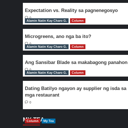
Expectation vs. Reality sa pagnenegosyo
0
Alamin Natin Kay Charo G.
Column
Microgreens, ano nga ba ito?
0
Alamin Natin Kay Charo G.
Column
Ang Sansibar Blade sa makabagong panahon
0
Alamin Natin Kay Charo G.
Column
Dating Batilyo ngayon ay supplier ng isda sa
mga restaurant
0
MY TEA
Column
My Tea