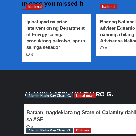
ipagtanggol
In case you missed it
National
ni
National
Tolentino
sa
Ipinatupad na price
Bagong National
ICC
intervention ng Department
adviser Eduardo 
of Energy sa mga
nanumpa bilang
produktong petrolyo, aprub
Adviser sa Natio
sa mga senador
0
0
ALAMIN NATIN KAY CHARO G.
Alamin Natin Kay Charo G.
Local news
Bataan, nagdeklara ng State of Calamity dahi
sa ASF
0
Alamin Natin Kay Charo G.
Column