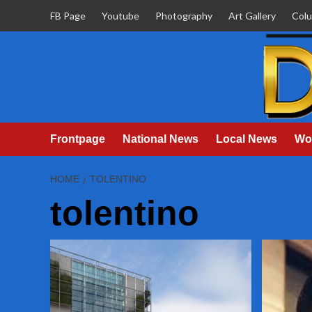
Skip
FB Page
Youtube
Photography
Art Gallery
Col
to
content
Frontpage
National News
Local News
Wo
HOME
TOLENTINO
tolentino