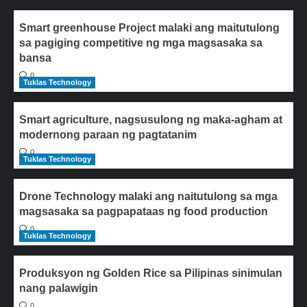
Smart greenhouse Project malaki ang maitutulong
sa pagiging competitive ng mga magsasaka sa
bansa
0
Tuklas Technology
Smart agriculture, nagsusulong ng maka-agham at
modernong paraan ng pagtatanim
0
Tuklas Technology
Drone Technology malaki ang naitutulong sa mga
magsasaka sa pagpapataas ng food production
0
Tuklas Technology
Produksyon ng Golden Rice sa Pilipinas sinimulan
nang palawigin
0