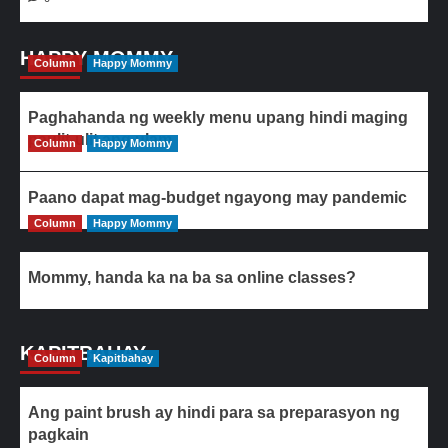
HAPPY MOMMY
Column
Happy Mommy
Paghahanda ng weekly menu upang hindi maging
paulit-ulit ang ulam
Column
Happy Mommy
Paano dapat mag-budget ngayong may pandemic
Column
Happy Mommy
Mommy, handa ka na ba sa online classes?
KAPITBAHAY
Column
Kapitbahay
Ang paint brush ay hindi para sa preparasyon ng
pagkain