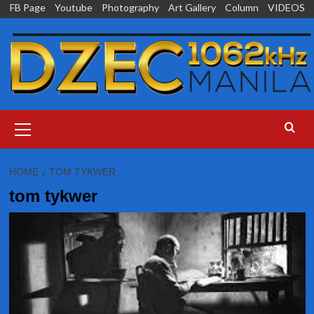
Skip
FB Page
Youtube
Photography
Art Gallery
Column
VIDEOS
to
content
Primary
Menu
HOME
TOM TYKWER
tom tykwer