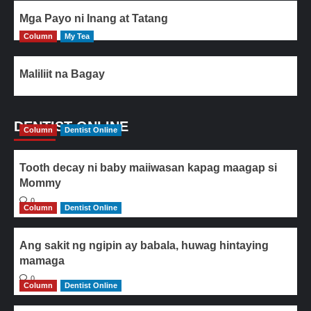
Mga Payo ni Inang at Tatang
Column
My Tea
Maliliit na Bagay
DENTIST ONLINE
Column
Dentist Online
Tooth decay ni baby maiiwasan kapag maagap si
Mommy
0
Column
Dentist Online
Ang sakit ng ngipin ay babala, huwag hintaying
mamaga
0
Column
Dentist Online