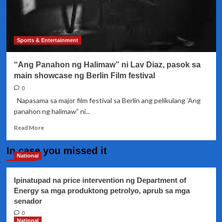
Sports & Entertainment
“Ang Panahon ng Halimaw” ni Lav Diaz, pasok sa
main showcase ng Berlin Film festival
0
Napasama sa major film festival sa Berlin ang pelikulang ‘Ang
panahon ng halimaw” ni...
Read
Read More
more
about
In case you missed it
“Ang
National
Panahon
ng
Ipinatupad na price intervention ng Department of
Halimaw”
Energy sa mga produktong petrolyo, aprub sa mga
ni
senador
Lav
Diaz,
0
pasok
National