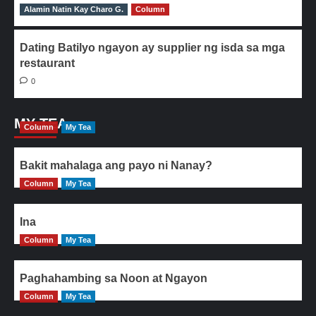
Alamin Natin Kay Charo G.
0
Column
Dating Batilyo ngayon ay supplier ng isda sa mga
restaurant
0
MY TEA
Column
My Tea
Bakit mahalaga ang payo ni Nanay?
Column
My Tea
Ina
Column
My Tea
Paghahambing sa Noon at Ngayon
Column
My Tea