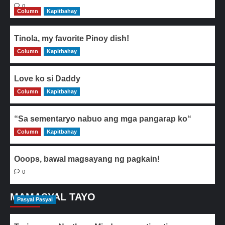
0
Column
Kapitbahay
Tinola, my favorite Pinoy dish!
Column
0
Kapitbahay
Love ko si Daddy
Column
0
Kapitbahay
“Sa sementaryo nabuo ang mga pangarap ko“
Column
0
Kapitbahay
Ooops, bawal magsayang ng pagkain!
0
MAMASYAL TAYO
Pasyal Pasyal