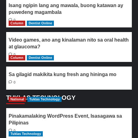
Isang ngipin lang ang mawala, buong katawan ay
puwedeng magambala
0
Column
Dentist Online
Video games, ano ang kinalaman nito sa oral health
at glaucoma?
0
Column
Dentist Online
Sa gilagid makikita kung fresh ang hininga mo
0
TUKLAS TECHNOLOGY
National
Tuklas Technology
Pinakamalaking WordPress Event, Isasagawa sa
Pilipinas
0
Tuklas Technology