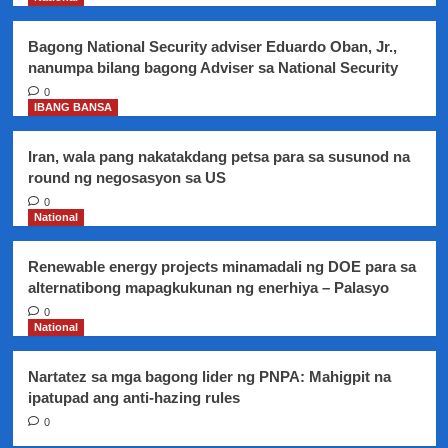
sa
main
Bagong National Security adviser Eduardo Oban, Jr.,
showcase
nanumpa bilang bagong Adviser sa National Security
ng
Berlin
0
IBANG BANSA
Film
festival
Iran, wala pang nakatakdang petsa para sa susunod na
round ng negosasyon sa US
0
National
Renewable energy projects minamadali ng DOE para sa
alternatibong mapagkukunan ng enerhiya – Palasyo
0
National
Nartatez sa mga bagong lider ng PNPA: Mahigpit na
ipatupad ang anti-hazing rules
0