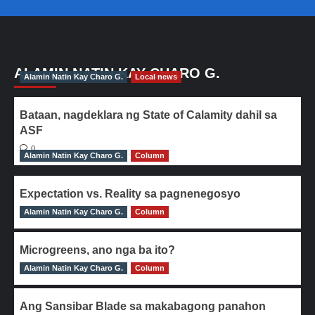
ALAMIN NATIN KAY CHARO G.
Alamin Natin Kay Charo G.
Local news
Bataan, nagdeklara ng State of Calamity dahil sa
ASF
0
Alamin Natin Kay Charo G.
Column
Expectation vs. Reality sa pagnenegosyo
Alamin Natin Kay Charo G.
0
Column
Microgreens, ano nga ba ito?
Alamin Natin Kay Charo G.
0
Column
Ang Sansibar Blade sa makabagong panahon