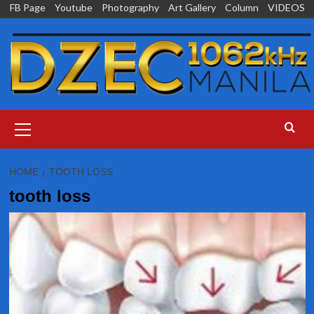
Skip
FB Page
Youtube
Photography
Art Gallery
Column
VIDEOS
to
content
Primary
Menu
HOME
TOOTH LOSS
tooth loss