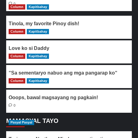
0
Column
Kapitbahay
Tinola, my favorite Pinoy dish!
Column
0
Kapitbahay
Love ko si Daddy
Column
0
Kapitbahay
“Sa sementaryo nabuo ang mga pangarap ko“
Column
0
Kapitbahay
Ooops, bawal magsayang ng pagkain!
0
MAMASYAL TAYO
Pasyal Pasyal