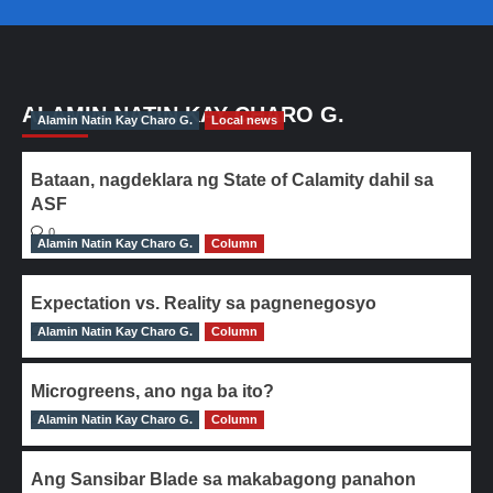
ALAMIN NATIN KAY CHARO G.
Alamin Natin Kay Charo G.
Local news
Bataan, nagdeklara ng State of Calamity dahil sa
ASF
0
Alamin Natin Kay Charo G.
Column
Expectation vs. Reality sa pagnenegosyo
Alamin Natin Kay Charo G.
0
Column
Microgreens, ano nga ba ito?
Alamin Natin Kay Charo G.
0
Column
Ang Sansibar Blade sa makabagong panahon