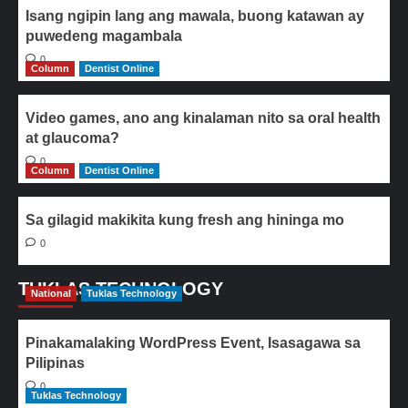
Isang ngipin lang ang mawala, buong katawan ay
puwedeng magambala
0
Column
Dentist Online
Video games, ano ang kinalaman nito sa oral health
at glaucoma?
0
Column
Dentist Online
Sa gilagid makikita kung fresh ang hininga mo
0
TUKLAS TECHNOLOGY
National
Tuklas Technology
Pinakamalaking WordPress Event, Isasagawa sa
Pilipinas
0
Tuklas Technology