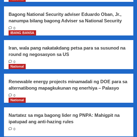
puwedeng
magambala
Bagong National Security adviser Eduardo Oban, Jr.,
nanumpa bilang bagong Adviser sa National Security
0
IBANG BANSA
Iran, wala pang nakatakdang petsa para sa susunod na
round ng negosasyon sa US
0
National
Renewable energy projects minamadali ng DOE para sa
alternatibong mapagkukunan ng enerhiya – Palasyo
0
National
Nartatez sa mga bagong lider ng PNPA: Mahigpit na
ipatupad ang anti-hazing rules
0