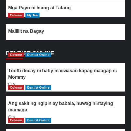
Mga Payo ni Inang at Tatang
Column
My Tea
Maliliit na Bagay
DENTIST ONLINE
Column
Dentist Online
Tooth decay ni baby maiiwasan kapag maagap si
Mommy
0
Column
Dentist Online
Ang sakit ng ngipin ay babala, huwag hintaying
mamaga
0
Column
Dentist Online