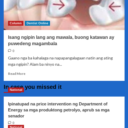
Column
Dentist Online
Isang ngipin lang ang mawala, buong katawan ay
puwedeng magambala
0
Gaano nga ba kahalaga na napapangalagaan natin ang ating
mga ngipin? Alam ba ninyo na...
Read
Read More
more
about
In case you missed it
Isang
National
ngipin
lang
Ipinatupad na price intervention ng Department of
ang
Energy sa mga produktong petrolyo, aprub sa mga
mawala,
senador
buong
katawan
0
ay
National