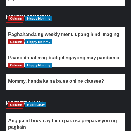
HAPPY MOMMY
Column
Happy Mommy
Paghahanda ng weekly menu upang hindi maging
paulit-ulit ang ulam
Column
Happy Mommy
Paano dapat mag-budget ngayong may pandemic
Column
Happy Mommy
Mommy, handa ka na ba sa online classes?
KAPITBAHAY
Column
Kapitbahay
Ang paint brush ay hindi para sa preparasyon ng
pagkain