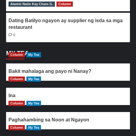
Alamin Natin Kay Charo G.
0
Column
Dating Batilyo ngayon ay supplier ng isda sa mga
restaurant
0
MY TEA
Column
My Tea
Bakit mahalaga ang payo ni Nanay?
Column
My Tea
Ina
Column
My Tea
Paghahambing sa Noon at Ngayon
Column
My Tea