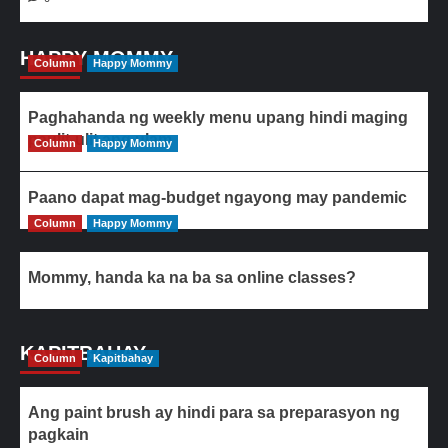
HAPPY MOMMY
Column
Happy Mommy
Paghahanda ng weekly menu upang hindi maging
paulit-ulit ang ulam
Column
Happy Mommy
Paano dapat mag-budget ngayong may pandemic
Column
Happy Mommy
Mommy, handa ka na ba sa online classes?
KAPITBAHAY
Column
Kapitbahay
Ang paint brush ay hindi para sa preparasyon ng
pagkain