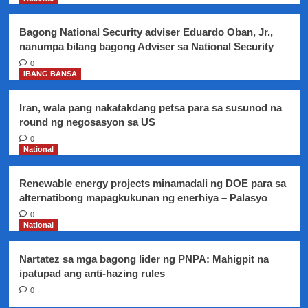
mga
landscaper,
Bagong National Security adviser Eduardo Oban, Jr.,
pitong
nanumpa bilang bagong Adviser sa National Security
taon
makalipas
0
IBANG BANSA
itong
nakawin
Iran, wala pang nakatakdang petsa para sa susunod na
round ng negosasyon sa US
0
National
Renewable energy projects minamadali ng DOE para sa
alternatibong mapagkukunan ng enerhiya – Palasyo
0
National
Nartatez sa mga bagong lider ng PNPA: Mahigpit na
ipatupad ang anti-hazing rules
0