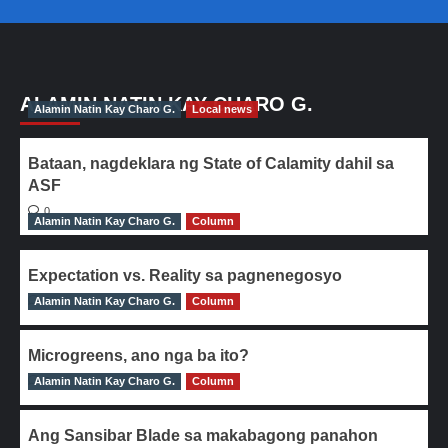
ALAMIN NATIN KAY CHARO G.
Alamin Natin Kay Charo G.
Local news
Bataan, nagdeklara ng State of Calamity dahil sa
ASF
0
Alamin Natin Kay Charo G.
Column
Expectation vs. Reality sa pagnenegosyo
Alamin Natin Kay Charo G.
0
Column
Microgreens, ano nga ba ito?
Alamin Natin Kay Charo G.
0
Column
Ang Sansibar Blade sa makabagong panahon