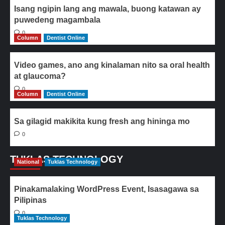
Isang ngipin lang ang mawala, buong katawan ay
puwedeng magambala
0
Column
Dentist Online
Video games, ano ang kinalaman nito sa oral health
at glaucoma?
0
Column
Dentist Online
Sa gilagid makikita kung fresh ang hininga mo
0
TUKLAS TECHNOLOGY
National
Tuklas Technology
Pinakamalaking WordPress Event, Isasagawa sa
Pilipinas
0
Tuklas Technology