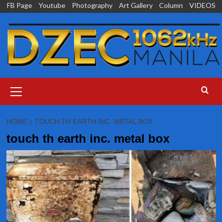
Skip
FB Page
Youtube
Photography
Art Gallery
Column
VIDEOS
to
content
Primary
Menu
HOME
TOUCH TH EARTH INC. METAL BOX
touch th earth inc. metal box