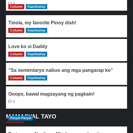
0
Column
Kapitbahay
Tinola, my favorite Pinoy dish!
Column
0
Kapitbahay
Love ko si Daddy
Column
0
Kapitbahay
“Sa sementaryo nabuo ang mga pangarap ko“
Column
0
Kapitbahay
Ooops, bawal magsayang ng pagkain!
0
MAMASYAL TAYO
Pasyal Pasyal