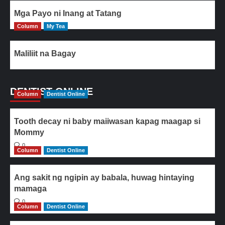
Mga Payo ni Inang at Tatang
Column
My Tea
Maliliit na Bagay
DENTIST ONLINE
Column
Dentist Online
Tooth decay ni baby maiiwasan kapag maagap si
Mommy
0
Column
Dentist Online
Ang sakit ng ngipin ay babala, huwag hintaying
mamaga
0
Column
Dentist Online