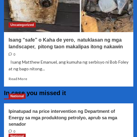
Uncategorized
Isang “safe” o Kaha de yero, natuklasan ng mga
landscaper, pitong taon makalipas itong nakawin
0
Isang Matthew Emanuel, ang kumuha ng serbisyo ni Bob Foley
at ng bago nitong...
Read
Read More
more
about
In case you missed it
Isang
National
“safe”
o
Ipinatupad na price intervention ng Department of
Kaha
Energy sa mga produktong petrolyo, aprub sa mga
de
senador
yero,
natuklasan
0
ng
National