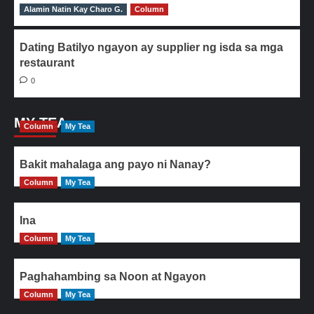
Alamin Natin Kay Charo G.
0
Column
Dating Batilyo ngayon ay supplier ng isda sa mga
restaurant
0
MY TEA
Column
My Tea
Bakit mahalaga ang payo ni Nanay?
Column
My Tea
Ina
Column
My Tea
Paghahambing sa Noon at Ngayon
Column
My Tea