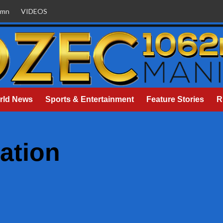
umn
VIDEOS
rld News
Sports & Entertainment
Feature Stories
R
ation