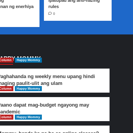
ng
ipatupad ang anti-hazing
nan ng enerhiya
rules
0
APPY MOMMY
Column
Happy Mommy
aghahanda ng weekly menu upang hindi
aging paulit-ulit ang ulam
Column
Happy Mommy
Paano dapat mag-budget ngayong may
pandemic
Column
Happy Mommy