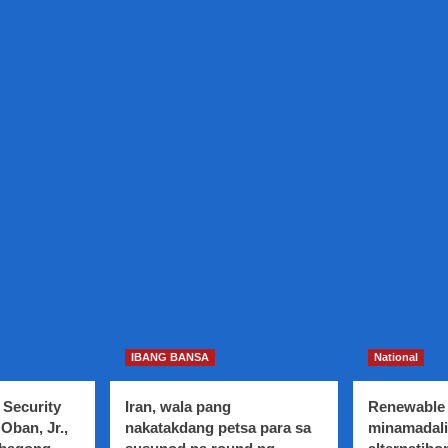
IBANG BANSA
National
 Security
Iran, wala pang
Renewable 
Oban, Jr.,
nakatakdang petsa para sa
minamadali