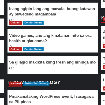
M
Isang ngipin lang ang mawala, buong katawan
ay puwedeng magambala
K
0
Column
Dentist Online
A
Video games, ano ang kinalaman nito sa oral
n
health at glaucoma?
0
Column
Dentist Online
T
Sa gilagid makikita kung fresh ang hininga mo
0
L
TUKLAS TECHNOLOGY
National
Tuklas Technology
Pinakamalaking WordPress Event, Isasagawa
“
sa Pilipinas