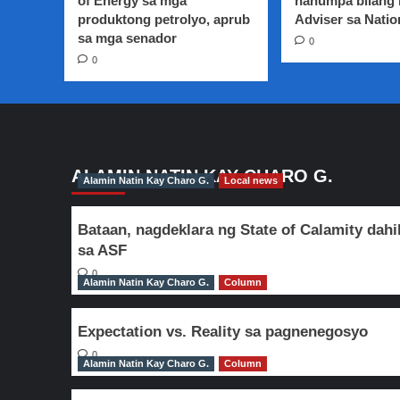
of Energy sa mga
nanumpa bilang
ang
produktong petrolyo, aprub
kooperasyon
Adviser sa Natio
sa
sa mga senador
0
turismo
0
ALAMIN NATIN KAY CHARO G.
Alamin Natin Kay Charo G.
Local news
Bataan, nagdeklara ng State of Calamity dahi
sa ASF
0
Alamin Natin Kay Charo G.
Column
Expectation vs. Reality sa pagnenegosyo
0
Alamin Natin Kay Charo G.
Column