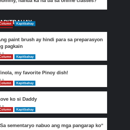
ommy, handa ka na ba sa online classes?
APITBAHAY
Column
Kapitbahay
ng paint brush ay hindi para sa preparasyon
g pagkain
0
Column
Kapitbahay
inola, my favorite Pinoy dish!
0
Column
Kapitbahay
ove ko si Daddy
0
Column
Kapitbahay
Sa sementaryo nabuo ang mga pangarap ko“