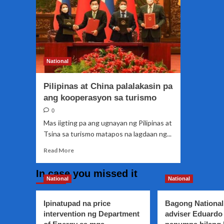
National
Pilipinas at China palalakasin pa
ang kooperasyon sa turismo
0
Mas iigting pa ang ugnayan ng Pilipinas at
Tsina sa turismo matapos na lagdaan ng...
Read
Read More
more
about
In case you missed it
Pilipinas
National
National
at
China
Ipinatupad na price
Bagong National
palalakasin
intervention ng Department
adviser Eduardo 
pa