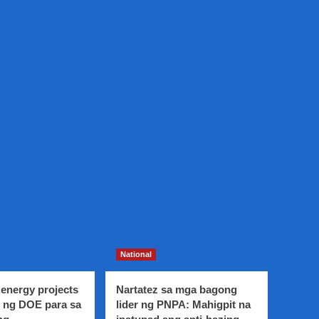
National
energy projects
Nartatez sa mga bagong
 ng DOE para sa
lider ng PNPA: Mahigpit na