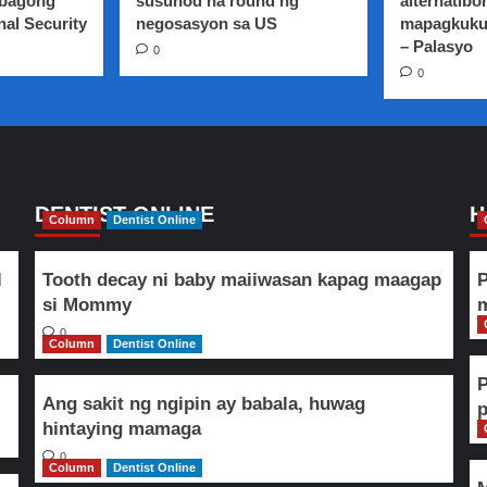
 bagong
susunod na round ng
alternatibo
nal Security
negosasyon sa US
mapagkuku
– Palasyo
0
0
DENTIST ONLINE
H
Column
Dentist Online
l
Tooth decay ni baby maiiwasan kapag maagap
P
si Mommy
m
0
Column
Dentist Online
Ang sakit ng ngipin ay babala, huwag
hintaying mamaga
0
Column
Dentist Online