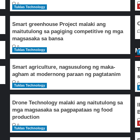
0
Tuklas Technology
O
Smart greenhouse Project malaki ang
maitutulong sa pagiging competitive ng mga
magsasaka sa bansa
0
M
Tuklas Technology
Smart agriculture, nagsusulong ng maka-
T
agham at modernong paraan ng pagtatanim
s
0
Tuklas Technology
Drone Technology malaki ang naitutulong sa
I
mga magsasaka sa pagpapataas ng food
B
production
0
Tuklas Technology