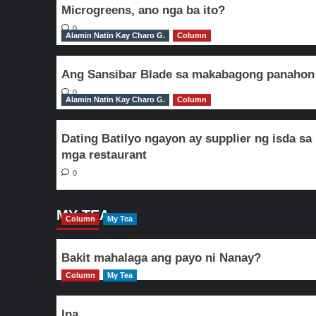
Microgreens, ano nga ba ito?
0
Alamin Natin Kay Charo G.
Column
Ang Sansibar Blade sa makabagong panahon
0
Alamin Natin Kay Charo G.
Column
Dating Batilyo ngayon ay supplier ng isda sa
mga restaurant
0
MY TEA
Column
My Tea
Bakit mahalaga ang payo ni Nanay?
Column
My Tea
Ina