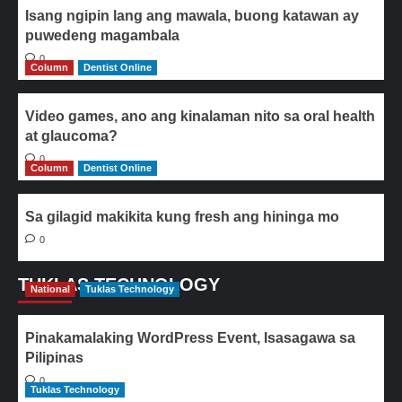
Isang ngipin lang ang mawala, buong katawan ay
puwedeng magambala
0
Column
Dentist Online
Video games, ano ang kinalaman nito sa oral health
at glaucoma?
0
Column
Dentist Online
Sa gilagid makikita kung fresh ang hininga mo
0
TUKLAS TECHNOLOGY
National
Tuklas Technology
Pinakamalaking WordPress Event, Isasagawa sa
Pilipinas
0
Tuklas Technology