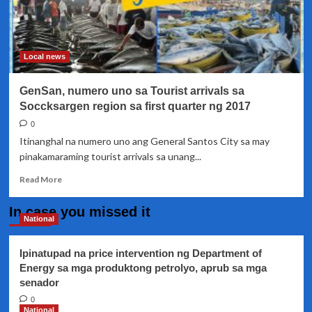
Local news
GenSan, numero uno sa Tourist arrivals sa
Soccksargen region sa first quarter ng 2017
0
Itinanghal na numero uno ang General Santos City sa may
pinakamaraming tourist arrivals sa unang...
Read
Read More
more
about
In case you missed it
GenSan,
National
numero
uno
Ipinatupad na price intervention ng Department of
sa
Energy sa mga produktong petrolyo, aprub sa mga
Tourist
senador
arrivals
sa
0
Soccksargen
National