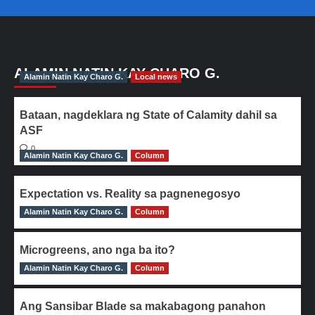
ALAMIN NATIN KAY CHARO G.
Alamin Natin Kay Charo G.
Local news
Bataan, nagdeklara ng State of Calamity dahil sa
ASF
0
Alamin Natin Kay Charo G.
Column
Expectation vs. Reality sa pagnenegosyo
Alamin Natin Kay Charo G.
0
Column
Microgreens, ano nga ba ito?
Alamin Natin Kay Charo G.
0
Column
Ang Sansibar Blade sa makabagong panahon