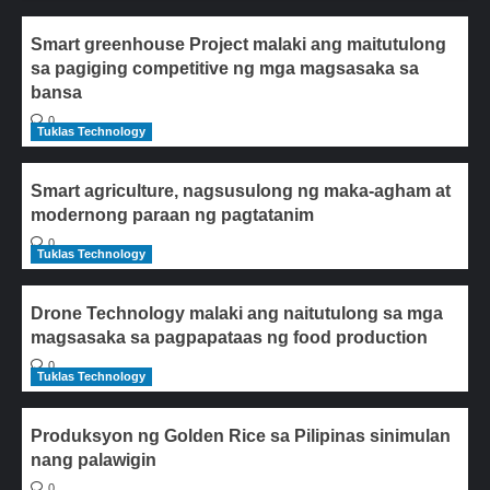
Smart greenhouse Project malaki ang maitutulong
sa pagiging competitive ng mga magsasaka sa
bansa
0
Tuklas Technology
Smart agriculture, nagsusulong ng maka-agham at
modernong paraan ng pagtatanim
0
Tuklas Technology
Drone Technology malaki ang naitutulong sa mga
magsasaka sa pagpapataas ng food production
0
Tuklas Technology
Produksyon ng Golden Rice sa Pilipinas sinimulan
nang palawigin
0