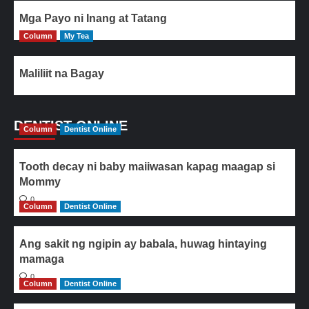
Mga Payo ni Inang at Tatang
Column
My Tea
Maliliit na Bagay
DENTIST ONLINE
Column
Dentist Online
Tooth decay ni baby maiiwasan kapag maagap si
Mommy
0
Column
Dentist Online
Ang sakit ng ngipin ay babala, huwag hintaying
mamaga
0
Column
Dentist Online