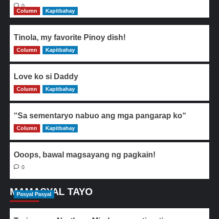
0
Column
Kapitbahay
Tinola, my favorite Pinoy dish!
Column
0
Kapitbahay
Love ko si Daddy
Column
0
Kapitbahay
“Sa sementaryo nabuo ang mga pangarap ko“
Column
0
Kapitbahay
Ooops, bawal magsayang ng pagkain!
0
MAMASYAL TAYO
Pasyal Pasyal