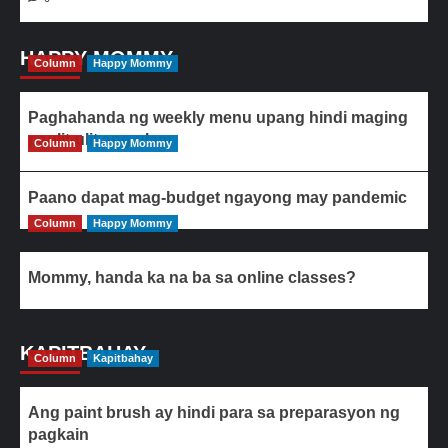
HAPPY MOMMY
Column
Happy Mommy
Paghahanda ng weekly menu upang hindi maging
paulit-ulit ang ulam
Column
Happy Mommy
Paano dapat mag-budget ngayong may pandemic
Column
Happy Mommy
Mommy, handa ka na ba sa online classes?
KAPITBAHAY
Column
Kapitbahay
Ang paint brush ay hindi para sa preparasyon ng
pagkain