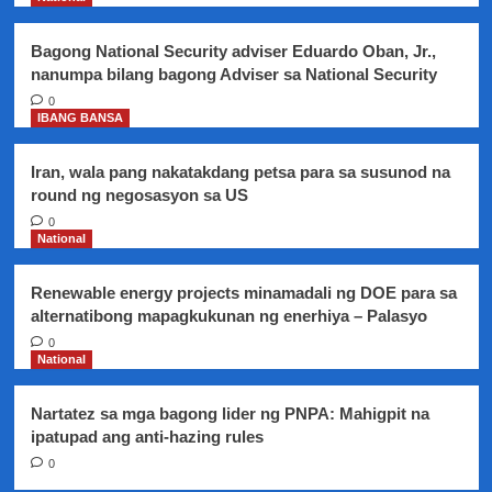
region
sa
Bagong National Security adviser Eduardo Oban, Jr.,
first
nanumpa bilang bagong Adviser sa National Security
quarter
ng
0
IBANG BANSA
2017
Iran, wala pang nakatakdang petsa para sa susunod na
round ng negosasyon sa US
0
National
Renewable energy projects minamadali ng DOE para sa
alternatibong mapagkukunan ng enerhiya – Palasyo
0
National
Nartatez sa mga bagong lider ng PNPA: Mahigpit na
ipatupad ang anti-hazing rules
0