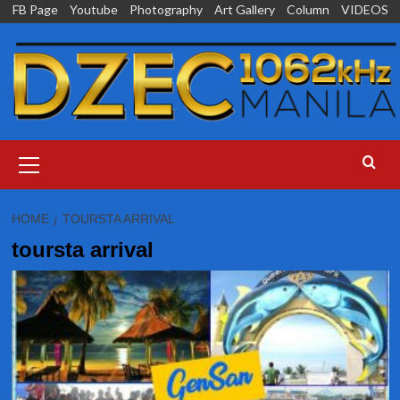
Skip
FB Page
Youtube
Photography
Art Gallery
Column
VIDEOS
to
content
Primary
Menu
HOME
TOURSTA ARRIVAL
toursta arrival