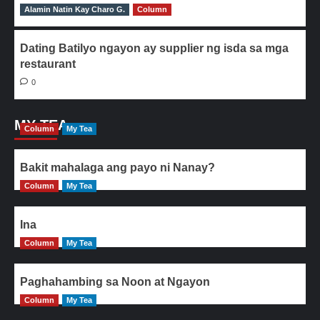
Alamin Natin Kay Charo G.
0
Column
Dating Batilyo ngayon ay supplier ng isda sa mga
restaurant
0
MY TEA
Column
My Tea
Bakit mahalaga ang payo ni Nanay?
Column
My Tea
Ina
Column
My Tea
Paghahambing sa Noon at Ngayon
Column
My Tea