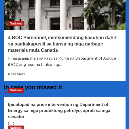
National
4 BOC Personnel, inirekomendang kasuhan dahil
sa pagkakapuslit sa bansa ng mga garbage
materials mula Canada
Pinasasampahan ng kaso sa Korte ng Department of Justice
(DOJ) ang apat na tauhan ng...
Read
Read More
more
about
In case you missed it
4
National
BOC
Personnel,
Ipinatupad na price intervention ng Department of
inirekomendang
Energy sa mga produktong petrolyo, aprub sa mga
kasuhan
senador
dahil
sa
0
pagkakapuslit
National