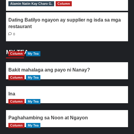
Alamin Natin Kay Charo G.
0
Column
Dating Batilyo ngayon ay supplier ng isda sa mga
restaurant
0
MY TEA
Column
My Tea
Bakit mahalaga ang payo ni Nanay?
Column
My Tea
Ina
Column
My Tea
Paghahambing sa Noon at Ngayon
Column
My Tea