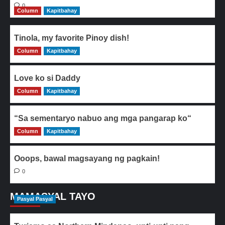
0
Column
Kapitbahay
Tinola, my favorite Pinoy dish!
Column
0
Kapitbahay
Love ko si Daddy
Column
0
Kapitbahay
“Sa sementaryo nabuo ang mga pangarap ko“
Column
0
Kapitbahay
Ooops, bawal magsayang ng pagkain!
0
MAMASYAL TAYO
Pasyal Pasyal