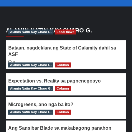
ALAMIN NATIN KAY CHARO G.
Alamin Natin Kay Charo G.
Local news
Bataan, nagdeklara ng State of Calamity dahil sa
ASF
0
Alamin Natin Kay Charo G.
Column
Expectation vs. Reality sa pagnenegosyo
Alamin Natin Kay Charo G.
0
Column
Microgreens, ano nga ba ito?
Alamin Natin Kay Charo G.
0
Column
Ang Sansibar Blade sa makabagong panahon