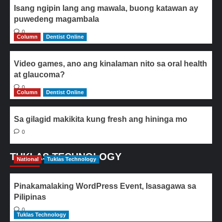
Isang ngipin lang ang mawala, buong katawan ay
puwedeng magambala
0
Column
Dentist Online
Video games, ano ang kinalaman nito sa oral health
at glaucoma?
0
Column
Dentist Online
Sa gilagid makikita kung fresh ang hininga mo
0
TUKLAS TECHNOLOGY
National
Tuklas Technology
Pinakamalaking WordPress Event, Isasagawa sa
Pilipinas
0
Tuklas Technology