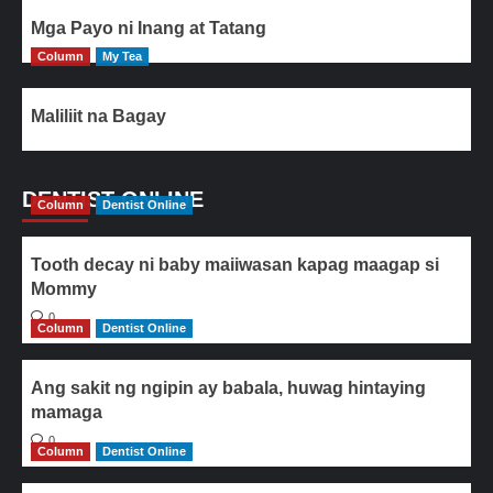
Mga Payo ni Inang at Tatang
Column
My Tea
Maliliit na Bagay
DENTIST ONLINE
Column
Dentist Online
Tooth decay ni baby maiiwasan kapag maagap si
Mommy
0
Column
Dentist Online
Ang sakit ng ngipin ay babala, huwag hintaying
mamaga
0
Column
Dentist Online