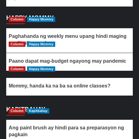
HAPPY MOMMY
Column
Happy Mommy
Paghahanda ng weekly menu upang hindi maging
paulit-ulit ang ulam
Column
Happy Mommy
Paano dapat mag-budget ngayong may pandemic
Column
Happy Mommy
Mommy, handa ka na ba sa online classes?
KAPITBAHAY
Column
Kapitbahay
Ang paint brush ay hindi para sa preparasyon ng
pagkain