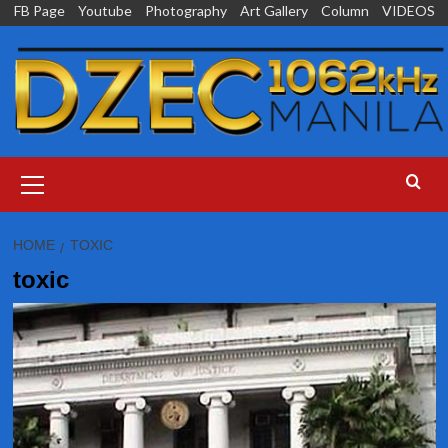
Skip
FB Page
Youtube
Photography
Art Gallery
Column
VIDEOS
to
content
Primary
Menu
HOME
TOXIC
toxic