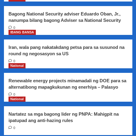
sa
bansa
Bagong National Security adviser Eduardo Oban, Jr.,
ng
nanumpa bilang bagong Adviser sa National Security
mga
garbage
0
IBANG BANSA
materials
mula
Canada
Iran, wala pang nakatakdang petsa para sa susunod na
round ng negosasyon sa US
0
National
Renewable energy projects minamadali ng DOE para sa
alternatibong mapagkukunan ng enerhiya – Palasyo
0
National
Nartatez sa mga bagong lider ng PNPA: Mahigpit na
ipatupad ang anti-hazing rules
0