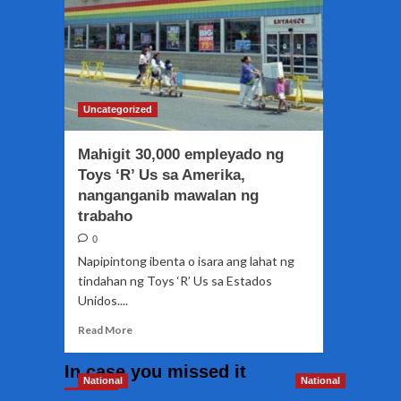
Uncategorized
Mahigit 30,000 empleyado ng
Toys ‘R’ Us sa Amerika,
nanganganib mawalan ng
trabaho
0
Napipintong ibenta o isara ang lahat ng
tindahan ng Toys ‘R’ Us sa Estados
Unidos....
Read
Read More
more
about
In case you missed it
Mahigit
National
National
30,000