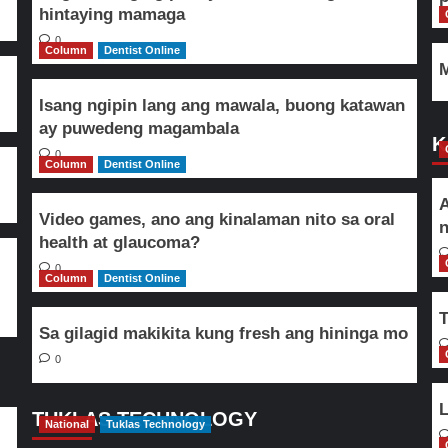
hintaying mamaga
0
Column
Dentist Online
M
Isang ngipin lang ang mawala, buong katawan
ay puwedeng magambala
K
0
Column
Dentist Online
A
Video games, ano ang kinalaman nito sa oral
n
health at glaucoma?
0
Column
Dentist Online
T
Sa gilagid makikita kung fresh ang hininga mo
0
L
TUKLAS TECHNOLOGY
National
Tuklas Technology