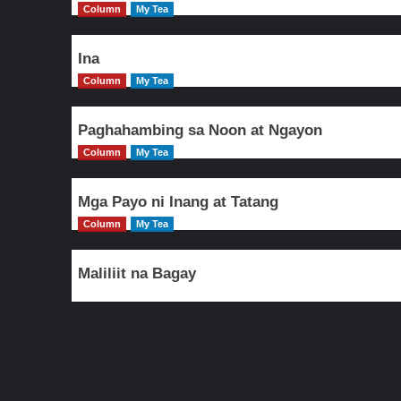
Column
My Tea
Ina
Column
My Tea
Paghahambing sa Noon at Ngayon
Column
My Tea
Mga Payo ni Inang at Tatang
Column
My Tea
Maliliit na Bagay