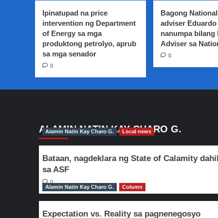
empleyado
Ipinatupad na price
Bagong National
ng
intervention ng Department
adviser Eduardo 
Toys
of Energy sa mga
nanumpa bilang
‘R’
produktong petrolyo, aprub
Us
Adviser sa Natio
sa
sa mga senador
0
Amerika,
0
nanganganib
mawalan
ng
trabaho
ALAMIN NATIN KAY CHARO G.
Alamin Natin Kay Charo G.
Local news
Bataan, nagdeklara ng State of Calamity dahi
sa ASF
0
Alamin Natin Kay Charo G.
Column
Expectation vs. Reality sa pagnenegosyo