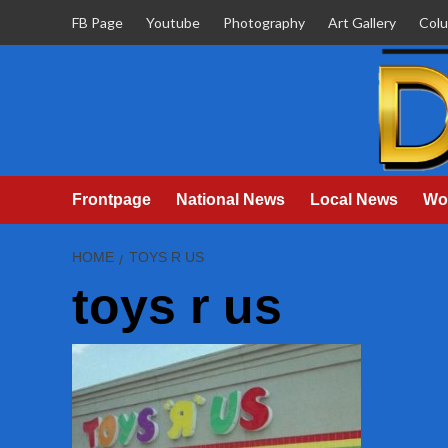
Skip
FB Page
Youtube
Photography
Art Gallery
Col
to
content
Frontpage
National News
Local News
Wo
HOME
TOYS R US
toys r us