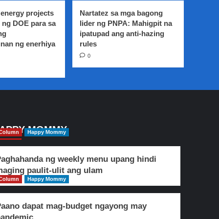
energy projects
Nartatez sa mga bagong
 ng DOE para sa
lider ng PNPA: Mahigpit na
ng
ipatupad ang anti-hazing
nan ng enerhiya
rules
0
APPY MOMMY
Column
Happy Mommy
aghahanda ng weekly menu upang hindi
aging paulit-ulit ang ulam
Column
Happy Mommy
Paano dapat mag-budget ngayong may
pandemic