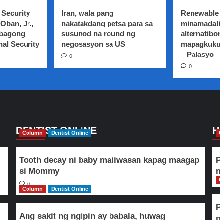
 Security
Iran, wala pang
Renewable 
Oban, Jr.,
nakatakdang petsa para sa
minamadali
 bagong
susunod na round ng
alternatibo
nal Security
negosasyon sa US
mapagkuku
– Palasyo
0
0
DENTIST ONLINE
H
Column
Dentist Online
l
Tooth decay ni baby maiiwasan kapag maagap
P
si Mommy
m
0
Column
Dentist Online
Ang sakit ng ngipin ay babala, huwag