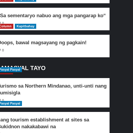
Sa sementaryo nabuo ang mga pangarap ko“
0
Column
Kapitbahay
oops, bawal magsayang ng pagkain!
0
AMASYAL TAYO
Pasyal Pasyal
urismo sa Northern Mindanao, unti-unti nang
umisigla
0
Pasyal Pasyal
lang tourism establishment at sites sa
ukidnon nakakabawi na