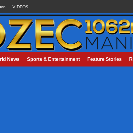
umn
VIDEOS
rld News
Sports & Entertainment
Feature Stories
R