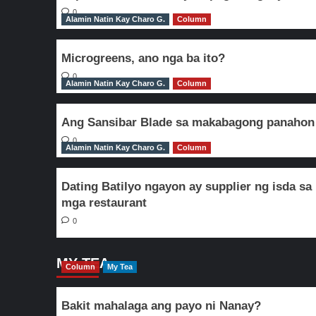
0
Alamin Natin Kay Charo G.
Column
Microgreens, ano nga ba ito?
0
Alamin Natin Kay Charo G.
Column
Ang Sansibar Blade sa makabagong panahon
0
Alamin Natin Kay Charo G.
Column
Dating Batilyo ngayon ay supplier ng isda sa
mga restaurant
0
MY TEA
Column
My Tea
Bakit mahalaga ang payo ni Nanay?