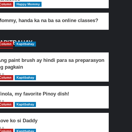
Column
Happy Mommy
ommy, handa ka na ba sa online classes?
APITBAHAY
Column
Kapitbahay
ng paint brush ay hindi para sa preparasyon
g pagkain
0
Column
Kapitbahay
inola, my favorite Pinoy dish!
0
Column
Kapitbahay
ove ko si Daddy
0
Column
Kapitbahay