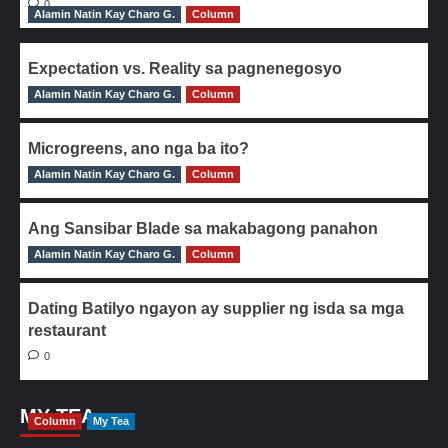
0
Alamin Natin Kay Charo G.
Column
Expectation vs. Reality sa pagnenegosyo
Alamin Natin Kay Charo G.
0
Column
Microgreens, ano nga ba ito?
Alamin Natin Kay Charo G.
0
Column
Ang Sansibar Blade sa makabagong panahon
Alamin Natin Kay Charo G.
0
Column
Dating Batilyo ngayon ay supplier ng isda sa mga
restaurant
0
MY TEA
Column
My Tea