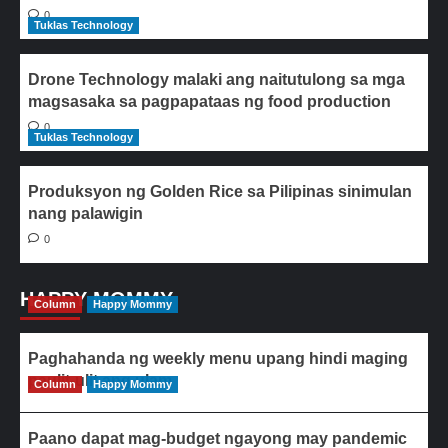
0
Tuklas Technology
Drone Technology malaki ang naitutulong sa mga
magsasaka sa pagpapataas ng food production
0
Tuklas Technology
Produksyon ng Golden Rice sa Pilipinas sinimulan
nang palawigin
0
HAPPY MOMMY
Column
Happy Mommy
Paghahanda ng weekly menu upang hindi maging
paulit-ulit ang ulam
Column
Happy Mommy
Paano dapat mag-budget ngayong may pandemic