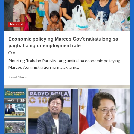
National
Economic policy ng Marcos Gov’t nakatulong sa
pagbaba ng unemployment rate
0
Pinuri ng Trabaho Partylist ang umiiral na economic policy ng
Marcos Administration na malaki ang...
Read
Read More
more
about
Economic
policy
ng
Marcos
Gov’t
nakatulong
sa
pagbaba