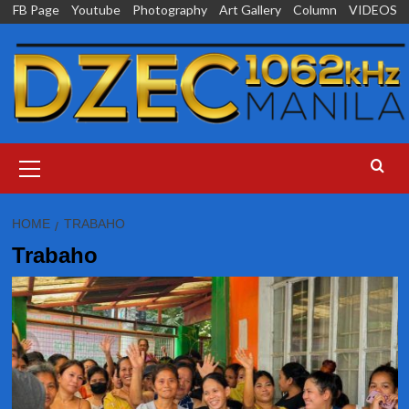
Skip
FB Page
Youtube
Photography
Art Gallery
Column
VIDEOS
to
content
Primary
Menu
HOME
TRABAHO
Trabaho