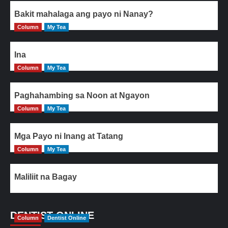
Bakit mahalaga ang payo ni Nanay?
Column
My Tea
Ina
Column
My Tea
Paghahambing sa Noon at Ngayon
Column
My Tea
Mga Payo ni Inang at Tatang
Column
My Tea
Maliliit na Bagay
DENTIST ONLINE
Column
Dentist Online