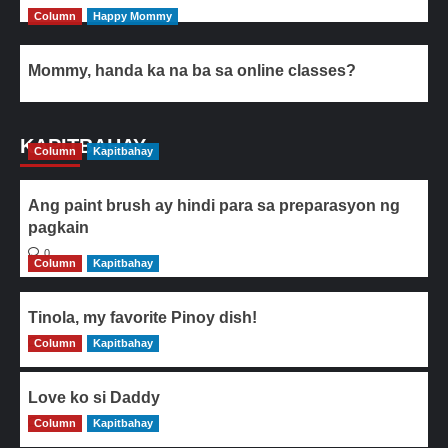
Column
Happy Mommy
Mommy, handa ka na ba sa online classes?
KAPITBAHAY
Column
Kapitbahay
Ang paint brush ay hindi para sa preparasyon ng
pagkain
0
Column
Kapitbahay
Tinola, my favorite Pinoy dish!
Column
0
Kapitbahay
Love ko si Daddy
Column
0
Kapitbahay