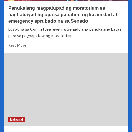
normal
Panukalang magpatupad ng moratorium sa
set
up
pagbabayad ng upa sa panahon ng kalamidad at
emergency aprubado na sa Senado
Lusot na sa Committee level ng Senado ang panukalang batas
para sa pagpapataw ng moratorium...
Read
Read More
more
about
Panukalang
magpatupad
ng
moratorium
sa
pagbabayad
ng
upa
sa
panahon
ng
National
kalamidad
at