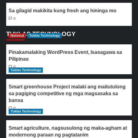
Sa gilagid makikita kung fresh ang hininga mo
0
TUKLAS TECHNOLOGY
National
Tuklas Technology
Pinakamalaking WordPress Event, Isasagawa sa
Pilipinas
0
Tuklas Technology
Smart greenhouse Project malaki ang maitutulong
sa pagiging competitive ng mga magsasaka sa
bansa
0
Tuklas Technology
Smart agriculture, nagsusulong ng maka-agham at
modernong paraan ng pagtatanim