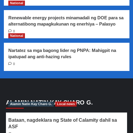
National
Renewable energy projects minamadali ng DOE para sa
alternatibong mapagkukunan ng enerhiya – Palasyo
0
National
Nartatez sa mga bagong lider ng PNPA: Mahigpit na
ipatupad ang anti-hazing rules
0
ALAMIN NATIN KAY CHARO G.
Alamin Natin Kay Charo G.
Local news
Bataan, nagdeklara ng State of Calamity dahil sa
ASF