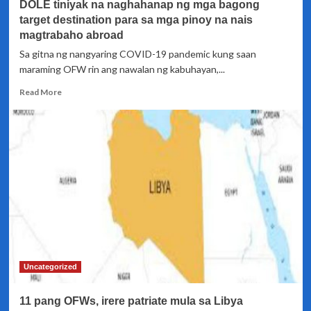
DOLE tiniyak na naghahanap ng mga bagong
emergency
aprubado
target destination para sa mga pinoy na nais
na
magtrabaho abroad
sa
Sa gitna ng nangyaring COVID-19 pandemic kung saan
Senado
maraming OFW rin ang nawalan ng kabuhayan,...
Read
Read More
more
about
DOLE
tiniyak
na
naghahanap
ng
mga
bagong
target
destination
para
sa
Uncategorized
mga
pinoy
11 pang OFWs, irere patriate mula sa Libya
na