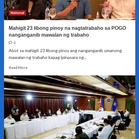
–
MECO
National
Mahigit 23 libong pinoy na nagtatrabaho sa POGO
nanganganib mawalan ng trabaho
0
Abot sa mahigit 23 libong pinoy ang nanganganib umanong
mawalan ng trabaho kapag ipinasara ng...
Read
Read More
more
about
Mahigit
23
libong
pinoy
na
nagtatrabaho
sa
POGO
nanganganib
mawalan