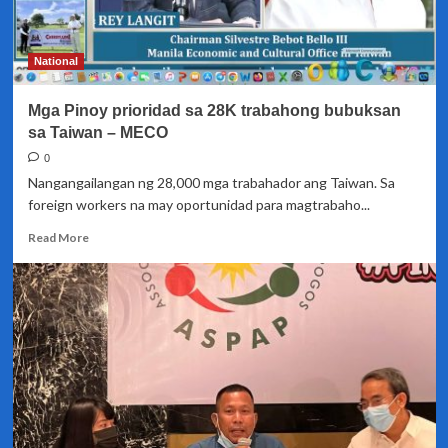
ng
unemployment
rate
National
Mga Pinoy prioridad sa 28K trabahong bubuksan
sa Taiwan – MECO
0
Nangangailangan ng 28,000 mga trabahador ang Taiwan. Sa
foreign workers na may oportunidad para magtrabaho...
Read
Read More
more
about
Mga
Pinoy
prioridad
sa
28K
trabahong
bubuksan
sa
Taiwan