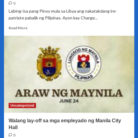
nais
0
magtrabaho
Labing-isa pang Pinoy mula sa Libya ang nakatakdang ire-
abroad
patriate pabalik ng Pilipinas. Ayon kay Charge...
Read
Read More
more
about
11
pang
OFWs,
irere
patriate
mula
sa
Libya
Uncategorized
Walang lay-off sa mga empleyado ng Manila City
Hall
0