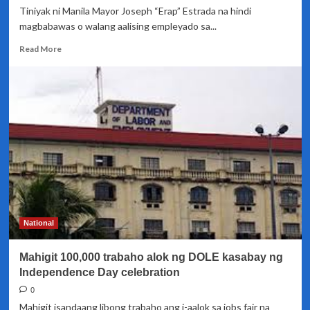
Tiniyak ni Manila Mayor Joseph “Erap” Estrada na hindi
magbabawas o walang aalising empleyado sa...
Read
Read More
more
about
Walang
lay-
off
sa
mga
empleyado
ng
Manila
City
Hall
National
Mahigit 100,000 trabaho alok ng DOLE kasabay ng
Independence Day celebration
0
Mahigit isandaang libong trabaho ang i-aalok sa jobs fair na