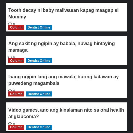
Tooth decay ni baby maiiwasan kapag maagap si
Mommy
0
Column
Dentist Online
Ang sakit ng ngipin ay babala, huwag hintaying
mamaga
0
Column
Dentist Online
Isang ngipin lang ang mawala, buong katawan ay
puwedeng magambala
0
Column
Dentist Online
Video games, ano ang kinalaman nito sa oral health
at glaucoma?
0
Column
Dentist Online