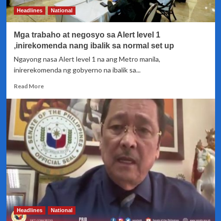
ng
Headlines
National
trabaho
Mga trabaho at negosyo sa Alert level 1
,inirekomenda nang ibalik sa normal set up
Ngayong nasa Alert level 1 na ang Metro manila,
inirerekomenda ng gobyerno na ibalik sa...
Read
Read More
more
about
Mga
trabaho
at
negosyo
sa
Alert
level
1
,inirekomenda
nang
ibalik
Headlines
National
sa