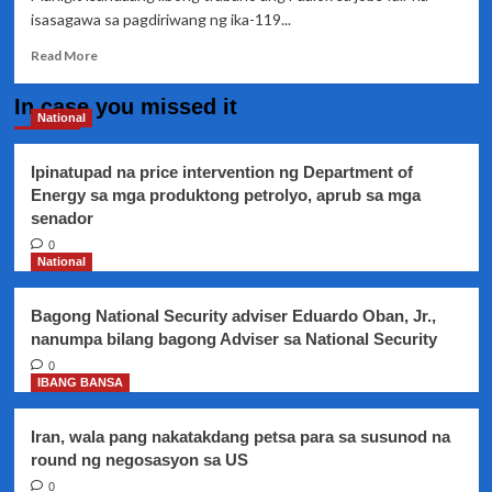
isasagawa sa pagdiriwang ng ika-119...
Read
Read More
more
about
In case you missed it
Mahigit
National
100,000
trabaho
Ipinatupad na price intervention ng Department of
alok
Energy sa mga produktong petrolyo, aprub sa mga
ng
senador
DOLE
kasabay
0
ng
National
Independence
Day
Bagong National Security adviser Eduardo Oban, Jr.,
celebration
nanumpa bilang bagong Adviser sa National Security
0
IBANG BANSA
Iran, wala pang nakatakdang petsa para sa susunod na
round ng negosasyon sa US
0