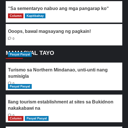
“Sa sementaryo nabuo ang mga pangarap ko“
Column
0
Kapitbahay
Ooops, bawal magsayang ng pagkain!
0
MAMASYAL TAYO
Pasyal Pasyal
Turismo sa Northern Mindanao, unti-unti nang
sumisigla
0
Pasyal Pasyal
Ilang tourism establishment at sites sa Bukidnon
nakakabawi na
0
Column
Pasyal Pasyal