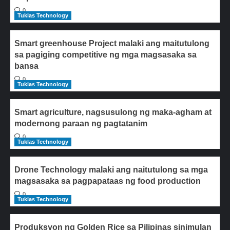
0
Tuklas Technology
Smart greenhouse Project malaki ang maitutulong
sa pagiging competitive ng mga magsasaka sa
bansa
0
Tuklas Technology
Smart agriculture, nagsusulong ng maka-agham at
modernong paraan ng pagtatanim
0
Tuklas Technology
Drone Technology malaki ang naitutulong sa mga
magsasaka sa pagpapataas ng food production
0
Tuklas Technology
Produksyon ng Golden Rice sa Pilipinas sinimulan