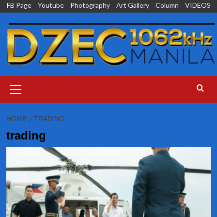
Skip
FB Page
Youtube
Photography
Art Gallery
Column
VIDEOS
to
content
Primary
Menu
HOME
TRADING
trading