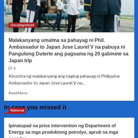
Uncategorized
Malakanyang umalma sa pahayag ni Phil.
Ambassador to Japan Jose Laurel V na pabuya ni
Pangulong Duterte ang pagsama ng 20 gabinete sa
Japan trip
0
Kinontra ng malakanyang ang naging pahayag ni Philippine
Ambassador to Japan Jose Laurel V na...
Read
Read More
more
about
In case you missed it
Malakanyang
National
umalma
sa
Ipinatupad na price intervention ng Department of
pahayag
Energy sa mga produktong petrolyo, aprub sa mga
ni