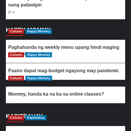
nang palawigin
0
HAPPY MOMMY
Column
Happy Mommy
Paghahanda ng weekly menu upang hindi maging
paulit-ulit ang ulam
Column
Happy Mommy
Paano dapat mag-budget ngayong may pandemic
Column
Happy Mommy
Mommy, handa ka na ba sa online classes?
KAPITBAHAY
Column
Kapitbahay