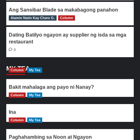
Ang Sansibar Blade sa makabagong panahon
Alamin Natin Kay Charo G.
0
Column
Dating Batilyo ngayon ay supplier ng isda sa mga
restaurant
0
MY TEA
Column
My Tea
Bakit mahalaga ang payo ni Nanay?
Column
My Tea
Ina
Column
My Tea
Paghahambing sa Noon at Ngayon