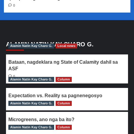
0
ALAMIN NATIN KAY CHARO G.
Alamin Natin Kay Charo G.
Local news
Bataan, nagdeklara ng State of Calamity dahil sa
ASF
0
Alamin Natin Kay Charo G.
Column
Expectation vs. Reality sa pagnenegosyo
Alamin Natin Kay Charo G.
0
Column
Microgreens, ano nga ba ito?
Alamin Natin Kay Charo G.
0
Column