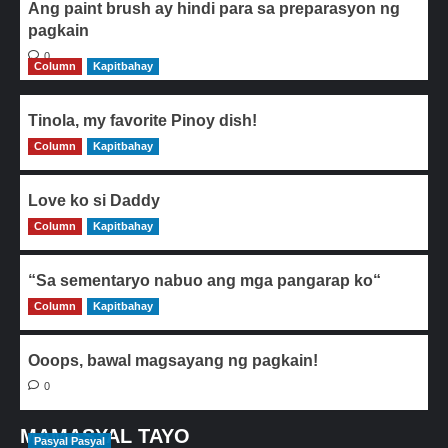
Ang paint brush ay hindi para sa preparasyon ng
pagkain
0
Column
Kapitbahay
Tinola, my favorite Pinoy dish!
Column
0
Kapitbahay
Love ko si Daddy
Column
0
Kapitbahay
“Sa sementaryo nabuo ang mga pangarap ko“
Column
0
Kapitbahay
Ooops, bawal magsayang ng pagkain!
0
MAMASYAL TAYO
Pasyal Pasyal