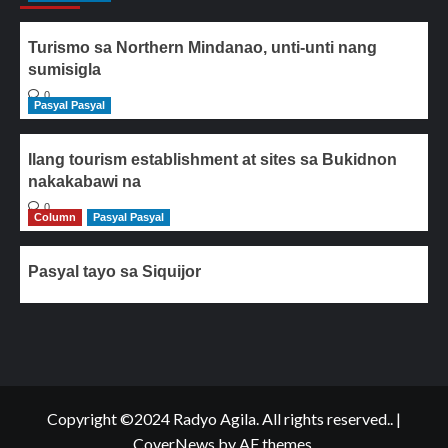
Turismo sa Northern Mindanao, unti-unti nang
sumisigla
0
Pasyal Pasyal
Ilang tourism establishment at sites sa Bukidnon
nakakabawi na
0
Column
Pasyal Pasyal
Pasyal tayo sa Siquijor
Copyright ©2024 Radyo Agila. All rights reserved..
|
CoverNews
by AF themes.