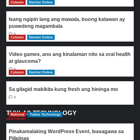
Column
Dentist Online
Isang ngipin lang ang mawala, buong katawan ay
puwedeng magambala
0
Column
Dentist Online
Video games, ano ang kinalaman nito sa oral health
at glaucoma?
0
Column
Dentist Online
Sa gilagid makikita kung fresh ang hininga mo
0
TUKLAS TECHNOLOGY
National
Tuklas Technology
Pinakamalaking WordPress Event, Isasagawa sa
Pilipinas