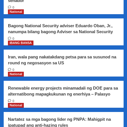
senador
Phil.
Ambassador
0
to
National
Japan
Jose
Bagong National Security adviser Eduardo Oban, Jr.,
Laurel
nanumpa bilang bagong Adviser sa National Security
V
na
0
IBANG BANSA
pabuya
ni
Pangulong
Iran, wala pang nakatakdang petsa para sa susunod na
Duterte
round ng negosasyon sa US
ang
0
pagsama
National
ng
20
gabinete
Renewable energy projects minamadali ng DOE para sa
sa
alternatibong mapagkukunan ng enerhiya – Palasyo
Japan
0
trip
National
Nartatez sa mga bagong lider ng PNPA: Mahigpit na
ipatupad ang anti-hazing rules