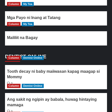
Column
My Tea
Mga Payo ni Inang at Tatang
Column
My Tea
Maliliit na Bagay
DENTIST ONLINE
Column
Dentist Online
Tooth decay ni baby maiiwasan kapag maagap si
Mommy
0
Column
Dentist Online
Ang sakit ng ngipin ay babala, huwag hintaying
mamaga
0