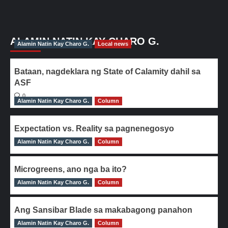
ALAMIN NATIN KAY CHARO G.
Alamin Natin Kay Charo G.
Local news
Bataan, nagdeklara ng State of Calamity dahil sa
ASF
0
Alamin Natin Kay Charo G.
Column
Expectation vs. Reality sa pagnenegosyo
Alamin Natin Kay Charo G.
0
Column
Microgreens, ano nga ba ito?
Alamin Natin Kay Charo G.
0
Column
Ang Sansibar Blade sa makabagong panahon
Alamin Natin Kay Charo G.
0
Column