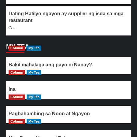
Dating Batilyo ngayon ay supplier ng isda sa mga
restaurant
0
MY TEA
Column
My Tea
Bakit mahalaga ang payo ni Nanay?
Column
My Tea
Ina
Column
My Tea
Paghahambing sa Noon at Ngayon
Column
My Tea