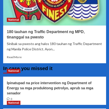
National
180 tauhan ng Traffic Department ng MPD,
tinanggal sa pwesto
Sinibak sa pwesto ang halos 180 tauhan ng Traffic Department
ng Manila Police District. Ayon...
Read
Read More
more
about
In case you missed it
180
National
tauhan
ng
Ipinatupad na price intervention ng Department of
Traffic
Energy sa mga produktong petrolyo, aprub sa mga
Department
senador
ng
MPD,
0
tinanggal
National
sa