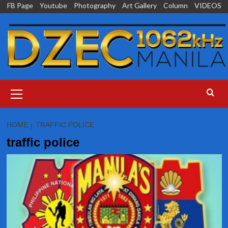
Skip
FB Page
Youtube
Photography
Art Gallery
Column
VIDEOS
to
content
Primary
Menu
HOME
TRAFFIC POLICE
traffic police