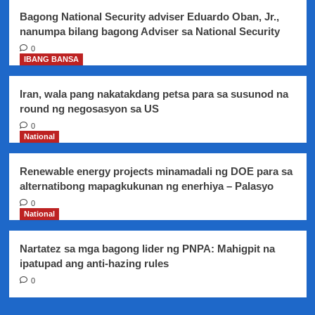
pwesto
Bagong National Security adviser Eduardo Oban, Jr.,
nanumpa bilang bagong Adviser sa National Security
0
IBANG BANSA
Iran, wala pang nakatakdang petsa para sa susunod na
round ng negosasyon sa US
0
National
Renewable energy projects minamadali ng DOE para sa
alternatibong mapagkukunan ng enerhiya – Palasyo
0
National
Nartatez sa mga bagong lider ng PNPA: Mahigpit na
ipatupad ang anti-hazing rules
0