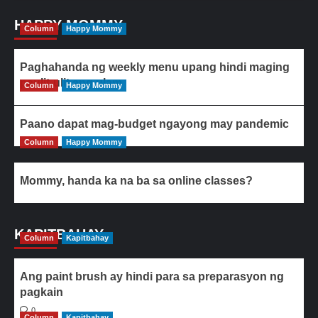
HAPPY MOMMY
Column
Happy Mommy
Paghahanda ng weekly menu upang hindi maging
paulit-ulit ang ulam
Column
Happy Mommy
Paano dapat mag-budget ngayong may pandemic
Column
Happy Mommy
Mommy, handa ka na ba sa online classes?
KAPITBAHAY
Column
Kapitbahay
Ang paint brush ay hindi para sa preparasyon ng
pagkain
0
Column
Kapitbahay