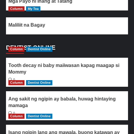
Mga Payo ni Inang at Tatang
Column
My Tea
Maliliit na Bagay
DENTIST ONLINE
Column
Dentist Online
Tooth decay ni baby maiiwasan kapag maagap si
Mommy
0
Column
Dentist Online
Ang sakit ng ngipin ay babala, huwag hintaying
mamaga
0
Column
Dentist Online
Isang ngipin lang ang mawala, buong katawan ay