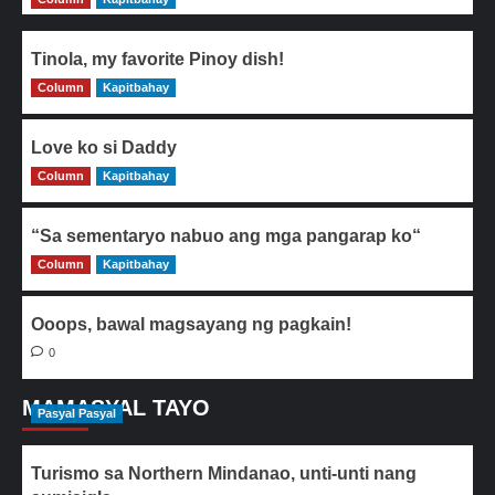
Tinola, my favorite Pinoy dish!
Column
0
Kapitbahay
Love ko si Daddy
Column
0
Kapitbahay
“Sa sementaryo nabuo ang mga pangarap ko“
Column
0
Kapitbahay
Ooops, bawal magsayang ng pagkain!
0
MAMASYAL TAYO
Pasyal Pasyal
Turismo sa Northern Mindanao, unti-unti nang