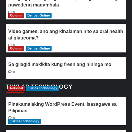
puwedeng magambala
0
Column
Dentist Online
Video games, ano ang kinalaman nito sa oral health
at glaucoma?
0
Column
Dentist Online
Sa gilagid makikita kung fresh ang hininga mo
0
TUKLAS TECHNOLOGY
National
Tuklas Technology
Pinakamalaking WordPress Event, Isasagawa sa
Pilipinas
0
Tuklas Technology