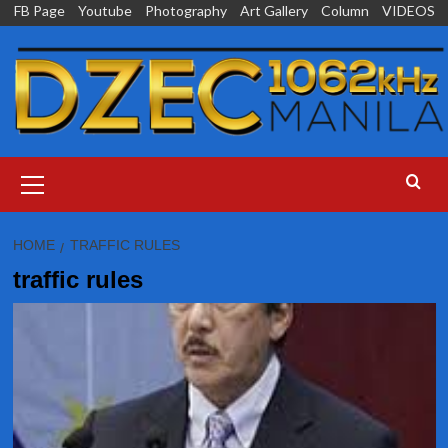
Skip
FB Page
Youtube
Photography
Art Gallery
Column
VIDEOS
to
content
Primary
Menu
HOME
TRAFFIC RULES
traffic rules