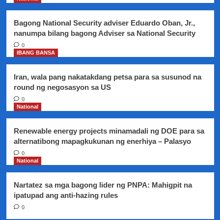
sa
mga
Bagong National Security adviser Eduardo Oban, Jr.,
paliparan,
nanumpa bilang bagong Adviser sa National Security
dapat
nang
0
IBANG BANSA
alisin
Iran, wala pang nakatakdang petsa para sa susunod na
round ng negosasyon sa US
0
National
Renewable energy projects minamadali ng DOE para sa
alternatibong mapagkukunan ng enerhiya – Palasyo
0
National
Nartatez sa mga bagong lider ng PNPA: Mahigpit na
ipatupad ang anti-hazing rules
0