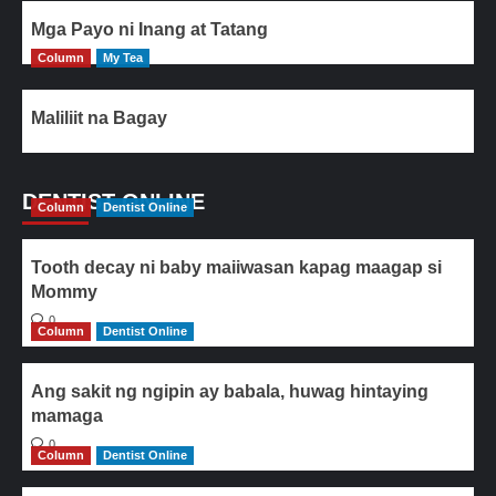
Mga Payo ni Inang at Tatang
Column
My Tea
Maliliit na Bagay
DENTIST ONLINE
Column
Dentist Online
Tooth decay ni baby maiiwasan kapag maagap si
Mommy
0
Column
Dentist Online
Ang sakit ng ngipin ay babala, huwag hintaying
mamaga
0
Column
Dentist Online