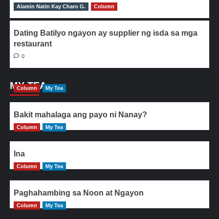
Alamin Natin Kay Charo G.
0
Column
Dating Batilyo ngayon ay supplier ng isda sa mga
restaurant
0
MY TEA
Column
My Tea
Bakit mahalaga ang payo ni Nanay?
Column
My Tea
Ina
Column
My Tea
Paghahambing sa Noon at Ngayon
Column
My Tea