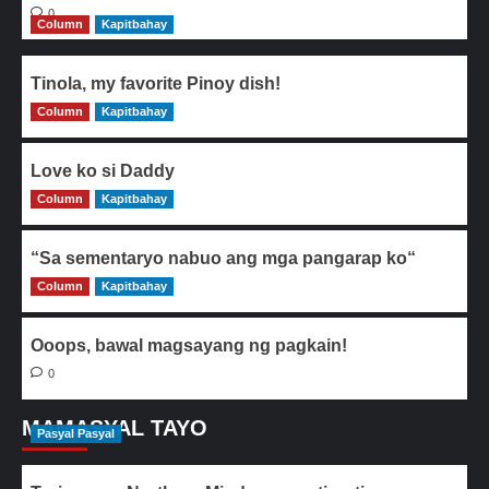
0
Column
Kapitbahay
Tinola, my favorite Pinoy dish!
Column
0
Kapitbahay
Love ko si Daddy
Column
0
Kapitbahay
“Sa sementaryo nabuo ang mga pangarap ko“
Column
0
Kapitbahay
Ooops, bawal magsayang ng pagkain!
0
MAMASYAL TAYO
Pasyal Pasyal