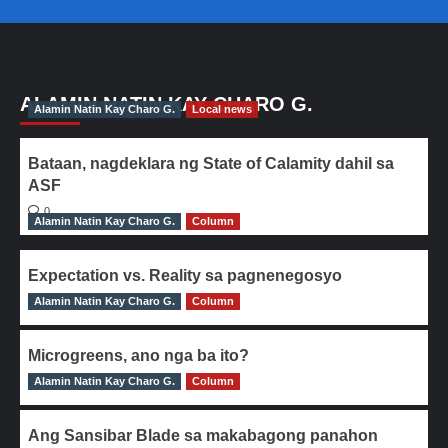
ALAMIN NATIN KAY CHARO G.
Alamin Natin Kay Charo G.
Local news
Bataan, nagdeklara ng State of Calamity dahil sa
ASF
0
Alamin Natin Kay Charo G.
Column
Expectation vs. Reality sa pagnenegosyo
Alamin Natin Kay Charo G.
0
Column
Microgreens, ano nga ba ito?
Alamin Natin Kay Charo G.
0
Column
Ang Sansibar Blade sa makabagong panahon