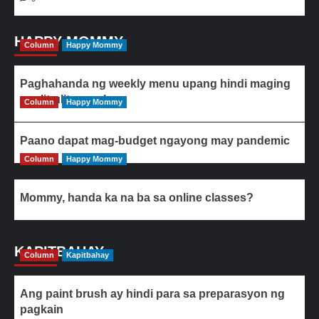
HAPPY MOMMY
Column
Happy Mommy
Paghahanda ng weekly menu upang hindi maging
paulit-ulit ang ulam
Column
Happy Mommy
Paano dapat mag-budget ngayong may pandemic
Column
Happy Mommy
Mommy, handa ka na ba sa online classes?
KAPITBAHAY
Column
Kapitbahay
Ang paint brush ay hindi para sa preparasyon ng
pagkain