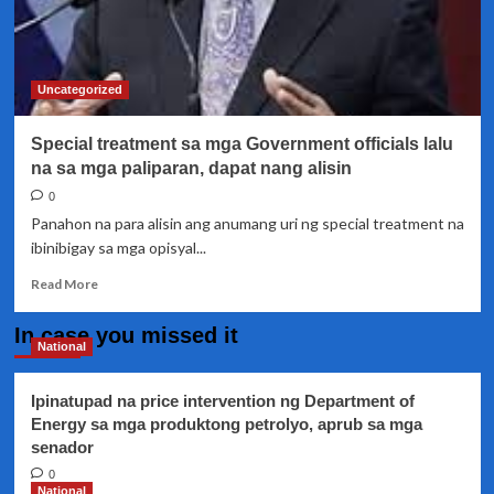
Uncategorized
Special treatment sa mga Government officials lalu
na sa mga paliparan, dapat nang alisin
0
Panahon na para alisin ang anumang uri ng special treatment na
ibinibigay sa mga opisyal...
Read
Read More
more
about
In case you missed it
Special
National
treatment
sa
Ipinatupad na price intervention ng Department of
mga
Energy sa mga produktong petrolyo, aprub sa mga
Government
senador
officials
lalu
0
na
National