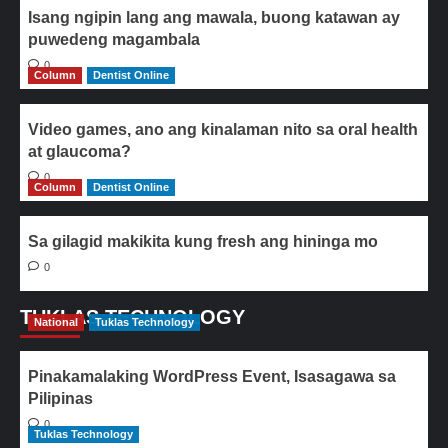
Isang ngipin lang ang mawala, buong katawan ay
puwedeng magambala
0
Column
Dentist Online
Video games, ano ang kinalaman nito sa oral health
at glaucoma?
0
Column
Dentist Online
Sa gilagid makikita kung fresh ang hininga mo
0
TUKLAS TECHNOLOGY
National
Tuklas Technology
Pinakamalaking WordPress Event, Isasagawa sa
Pilipinas
0
Tuklas Technology