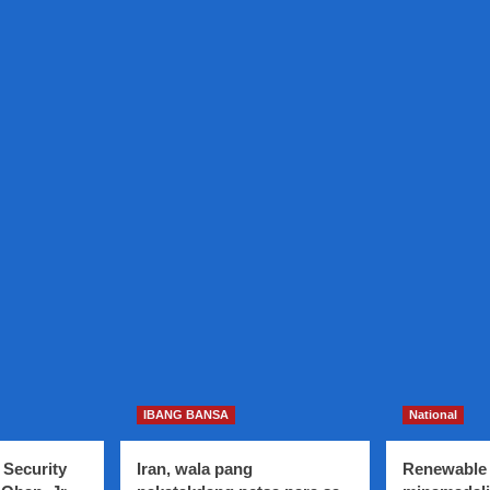
IBANG BANSA
National
 Security
Iran, wala pang
Renewable 