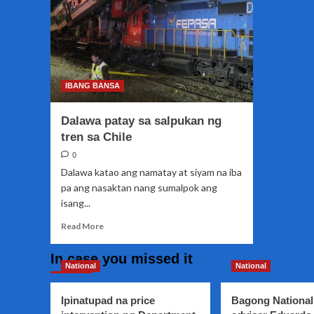
IBANG BANSA
Dalawa patay sa salpukan ng
tren sa Chile
0
Dalawa katao ang namatay at siyam na iba
pa ang nasaktan nang sumalpok ang
isang...
Read
Read More
more
about
In case you missed it
Dalawa
National
National
patay
sa
Ipinatupad na price
Bagong National
salpukan