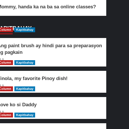
ommy, handa ka na ba sa online classes?
APITBAHAY
Column
Kapitbahay
ng paint brush ay hindi para sa preparasyon
g pagkain
0
Column
Kapitbahay
inola, my favorite Pinoy dish!
0
Column
Kapitbahay
ove ko si Daddy
0
Column
Kapitbahay