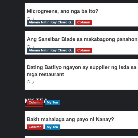
Microgreens, ano nga ba ito?
0
Alamin Natin Kay Charo G.
Column
Ang Sansibar Blade sa makabagong panahon
0
Alamin Natin Kay Charo G.
Column
Dating Batilyo ngayon ay supplier ng isda sa
mga restaurant
0
MY TEA
Column
My Tea
Bakit mahalaga ang payo ni Nanay?
Column
My Tea