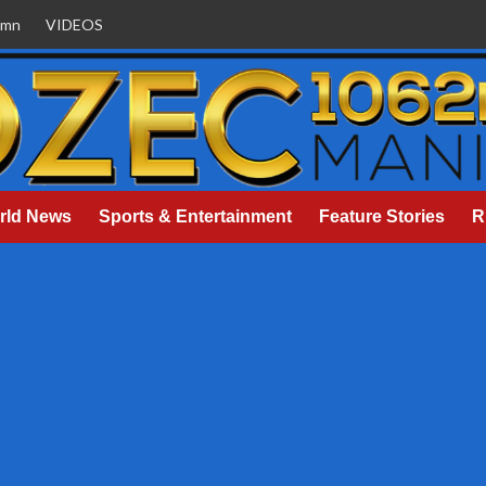
umn
VIDEOS
rld News
Sports & Entertainment
Feature Stories
R