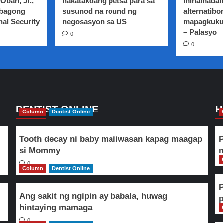
Oban, Jr.,
nakatakdang petsa para sa
minamadali
 bagong
susunod na round ng
alternatibo
nal Security
negosasyon sa US
mapagkuku
– Palasyo
0
0
DENTIST ONLINE
H
Column
Dentist Online
l
Tooth decay ni baby maiiwasan kapag maagap
P
si Mommy
m
0
Column
Dentist Online
Ang sakit ng ngipin ay babala, huwag
hintaying mamaga
0