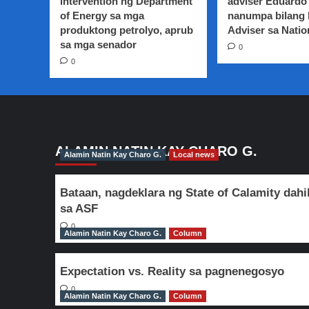
intervention ng Department
adviser Eduardo 
ng
of Energy sa mga
nanumpa bilang
tren
produktong petrolyo, aprub
sa
Adviser sa Natio
Chile
sa mga senador
0
0
ALAMIN NATIN KAY CHARO G.
Alamin Natin Kay Charo G.
Local news
Bataan, nagdeklara ng State of Calamity dahi
sa ASF
0
Alamin Natin Kay Charo G.
Column
Expectation vs. Reality sa pagnenegosyo
0
Alamin Natin Kay Charo G.
Column