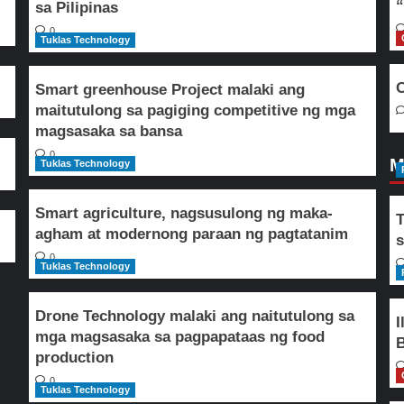
“
sa Pilipinas
0
Tuklas Technology
O
Smart greenhouse Project malaki ang
maitutulong sa pagiging competitive ng mga
magsasaka sa bansa
0
M
Tuklas Technology
Smart agriculture, nagsusulong ng maka-
T
agham at modernong paraan ng pagtatanim
s
0
Tuklas Technology
Drone Technology malaki ang naitutulong sa
I
mga magsasaka sa pagpapataas ng food
B
production
0
Tuklas Technology