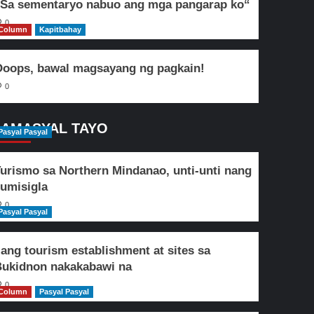
Sa sementaryo nabuo ang mga pangarap ko“
0
Column
Kapitbahay
oops, bawal magsayang ng pagkain!
0
AMASYAL TAYO
Pasyal Pasyal
urismo sa Northern Mindanao, unti-unti nang
umisigla
0
Pasyal Pasyal
lang tourism establishment at sites sa
ukidnon nakakabawi na
0
Column
Pasyal Pasyal