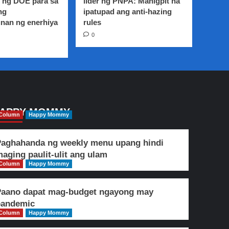
 ng DOE para sa
lider ng PNPA: Mahigpit na
ng
ipatupad ang anti-hazing
nan ng enerhiya
rules
0
APPY MOMMY
Column
Happy Mommy
aghahanda ng weekly menu upang hindi
aging paulit-ulit ang ulam
Column
Happy Mommy
Paano dapat mag-budget ngayong may
pandemic
Column
Happy Mommy