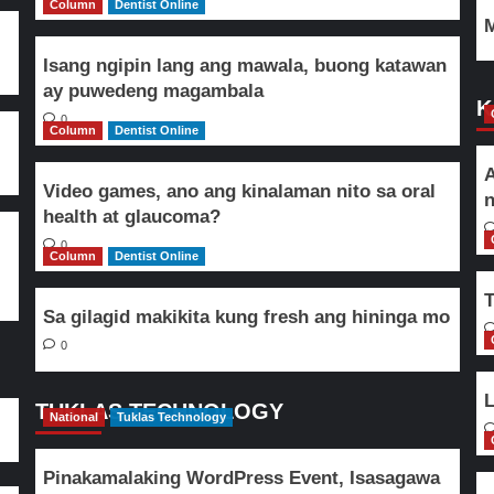
Column
Dentist Online
M
Isang ngipin lang ang mawala, buong katawan
ay puwedeng magambala
K
0
Column
Dentist Online
A
Video games, ano ang kinalaman nito sa oral
n
health at glaucoma?
0
Column
Dentist Online
T
Sa gilagid makikita kung fresh ang hininga mo
0
L
TUKLAS TECHNOLOGY
National
Tuklas Technology
Pinakamalaking WordPress Event, Isasagawa