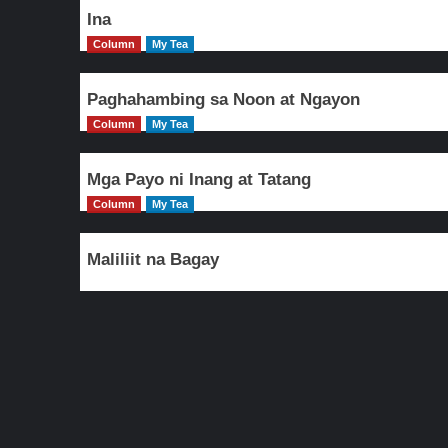
Ina
Column
My Tea
Paghahambing sa Noon at Ngayon
Column
My Tea
Mga Payo ni Inang at Tatang
Column
My Tea
Maliliit na Bagay