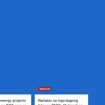
National
energy projects
Nartatez sa mga bagong