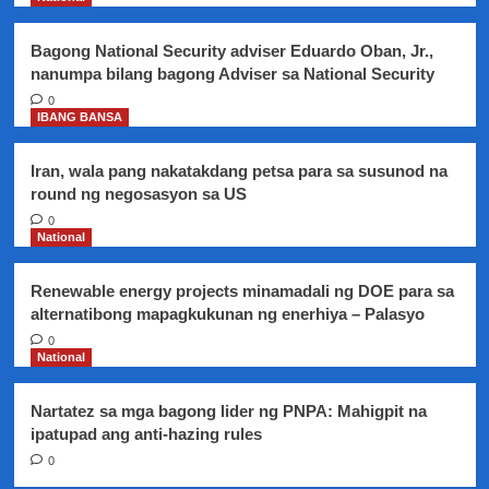
UN
Human
Bagong National Security adviser Eduardo Oban, Jr.,
Rights
nanumpa bilang bagong Adviser sa National Security
Council
0
IBANG BANSA
Iran, wala pang nakatakdang petsa para sa susunod na
round ng negosasyon sa US
0
National
Renewable energy projects minamadali ng DOE para sa
alternatibong mapagkukunan ng enerhiya – Palasyo
0
National
Nartatez sa mga bagong lider ng PNPA: Mahigpit na
ipatupad ang anti-hazing rules
0