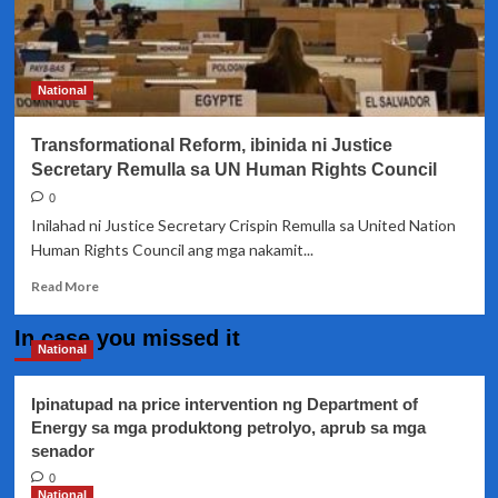
National
Transformational Reform, ibinida ni Justice
Secretary Remulla sa UN Human Rights Council
0
Inilahad ni Justice Secretary Crispin Remulla sa United Nation
Human Rights Council ang mga nakamit...
Read
Read More
more
about
In case you missed it
Transformational
National
Reform,
ibinida
Ipinatupad na price intervention ng Department of
ni
Energy sa mga produktong petrolyo, aprub sa mga
Justice
senador
Secretary
Remulla
0
sa
National