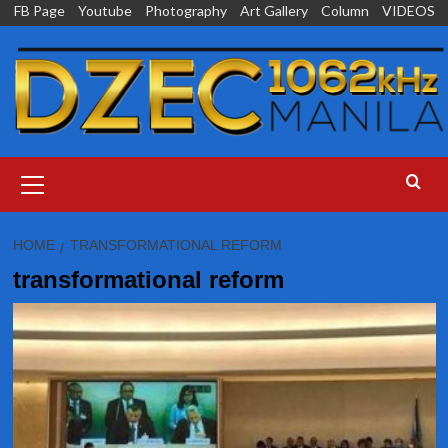
Skip
FB Page
Youtube
Photography
Art Gallery
Column
VIDEOS
to
content
Primary
Menu
HOME
TRANSFORMATIONAL REFORM
transformational reform