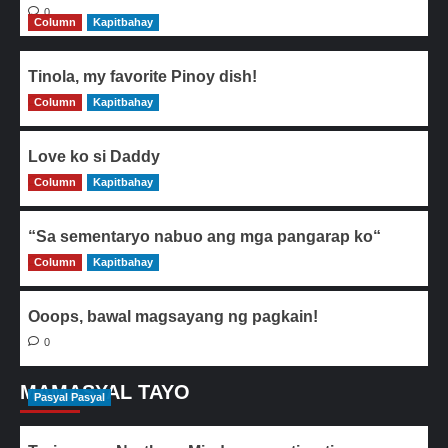
0
Column
Kapitbahay
Tinola, my favorite Pinoy dish!
Column
0
Kapitbahay
Love ko si Daddy
Column
0
Kapitbahay
“Sa sementaryo nabuo ang mga pangarap ko“
Column
0
Kapitbahay
Ooops, bawal magsayang ng pagkain!
0
MAMASYAL TAYO
Pasyal Pasyal