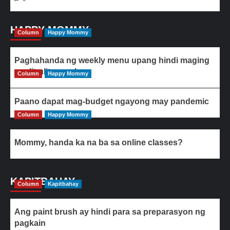
HAPPY MOMMY
Column
Happy Mommy
Paghahanda ng weekly menu upang hindi maging
paulit-ulit ang ulam
Column
Happy Mommy
Paano dapat mag-budget ngayong may pandemic
Column
Happy Mommy
Mommy, handa ka na ba sa online classes?
KAPITBAHAY
Column
Kapitbahay
Ang paint brush ay hindi para sa preparasyon ng
pagkain