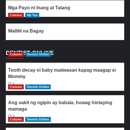
Mga Payo ni Inang at Tatang
Column
My Tea
Maliliit na Bagay
DENTIST ONLINE
Column
Dentist Online
Tooth decay ni baby maiiwasan kapag maagap si
Mommy
0
Column
Dentist Online
Ang sakit ng ngipin ay babala, huwag hintaying
mamaga
0
Column
Dentist Online