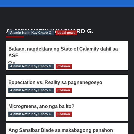
ALAMIN NATIN KAY CHARO G.
Alamin Natin Kay Charo G.
Local news
Bataan, nagdeklara ng State of Calamity dahil sa
ASF
0
Alamin Natin Kay Charo G.
Column
Expectation vs. Reality sa pagnenegosyo
Alamin Natin Kay Charo G.
0
Column
Microgreens, ano nga ba ito?
Alamin Natin Kay Charo G.
0
Column
Ang Sansibar Blade sa makabagong panahon