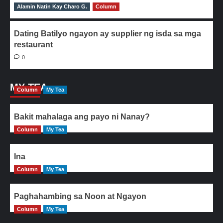
Alamin Natin Kay Charo G.
0
Column
Dating Batilyo ngayon ay supplier ng isda sa mga
restaurant
0
MY TEA
Column
My Tea
Bakit mahalaga ang payo ni Nanay?
Column
My Tea
Ina
Column
My Tea
Paghahambing sa Noon at Ngayon
Column
My Tea