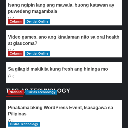
Isang ngipin lang ang mawala, buong katawan ay
puwedeng magambala
0
Column
Dentist Online
Video games, ano ang kinalaman nito sa oral health
at glaucoma?
0
Column
Dentist Online
Sa gilagid makikita kung fresh ang hininga mo
0
TUKLAS TECHNOLOGY
National
Tuklas Technology
Pinakamalaking WordPress Event, Isasagawa sa
Pilipinas
0
Tuklas Technology