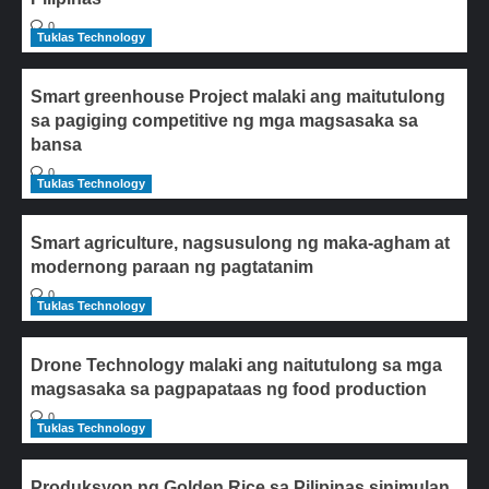
0
Tuklas Technology
Smart greenhouse Project malaki ang maitutulong
sa pagiging competitive ng mga magsasaka sa
bansa
0
Tuklas Technology
Smart agriculture, nagsusulong ng maka-agham at
modernong paraan ng pagtatanim
0
Tuklas Technology
Drone Technology malaki ang naitutulong sa mga
magsasaka sa pagpapataas ng food production
0
Tuklas Technology
Produksyon ng Golden Rice sa Pilipinas sinimulan