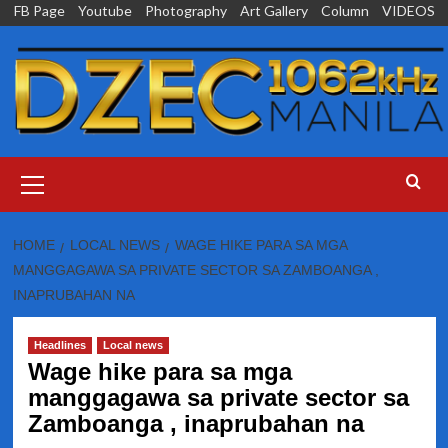
Skip
FB Page
Youtube
Photography
Art Gallery
Column
VIDEOS
to
content
Primary
Menu
HOME
LOCAL NEWS
WAGE HIKE PARA SA MGA
MANGGAGAWA SA PRIVATE SECTOR SA ZAMBOANGA ,
INAPRUBAHAN NA
Headlines
Local news
Wage hike para sa mga
manggagawa sa private sector sa
Zamboanga , inaprubahan na