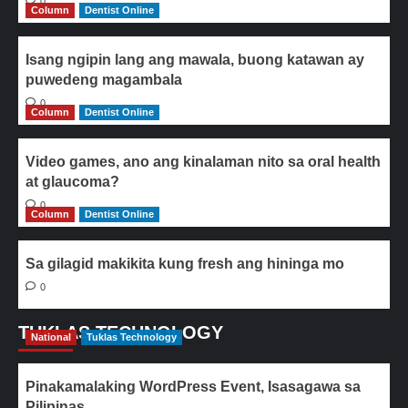
0
Column
Dentist Online
Isang ngipin lang ang mawala, buong katawan ay
puwedeng magambala
0
Column
Dentist Online
Video games, ano ang kinalaman nito sa oral health
at glaucoma?
0
Column
Dentist Online
Sa gilagid makikita kung fresh ang hininga mo
0
TUKLAS TECHNOLOGY
National
Tuklas Technology
Pinakamalaking WordPress Event, Isasagawa sa
Pilipinas