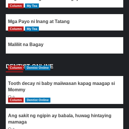
Column
My Tea
Mga Payo ni Inang at Tatang
Column
My Tea
Maliliit na Bagay
DENTIST ONLINE
Column
Dentist Online
Tooth decay ni baby maiiwasan kapag maagap si
Mommy
0
Column
Dentist Online
Ang sakit ng ngipin ay babala, huwag hintaying
mamaga