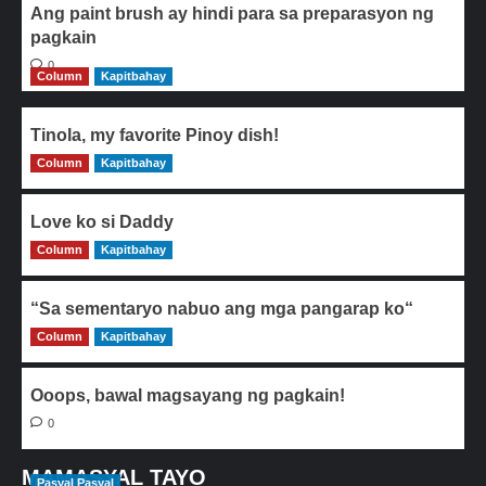
Ang paint brush ay hindi para sa preparasyon ng
pagkain
0
Column
Kapitbahay
Tinola, my favorite Pinoy dish!
Column
0
Kapitbahay
Love ko si Daddy
Column
0
Kapitbahay
“Sa sementaryo nabuo ang mga pangarap ko“
Column
0
Kapitbahay
Ooops, bawal magsayang ng pagkain!
0
MAMASYAL TAYO
Pasyal Pasyal