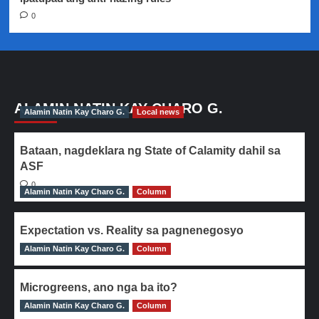
0
ALAMIN NATIN KAY CHARO G.
Alamin Natin Kay Charo G.
Local news
Bataan, nagdeklara ng State of Calamity dahil sa
ASF
0
Alamin Natin Kay Charo G.
Column
Expectation vs. Reality sa pagnenegosyo
Alamin Natin Kay Charo G.
0
Column
Microgreens, ano nga ba ito?
Alamin Natin Kay Charo G.
0
Column