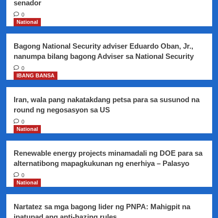
senador
0
National
Bagong National Security adviser Eduardo Oban, Jr.,
nanumpa bilang bagong Adviser sa National Security
0
IBANG BANSA
Iran, wala pang nakatakdang petsa para sa susunod na
round ng negosasyon sa US
0
National
Renewable energy projects minamadali ng DOE para sa
alternatibong mapagkukunan ng enerhiya – Palasyo
0
National
Nartatez sa mga bagong lider ng PNPA: Mahigpit na
ipatupad ang anti-hazing rules