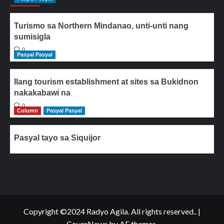
Turismo sa Northern Mindanao, unti-unti nang
sumisigla
0
Pasyal Pasyal
Ilang tourism establishment at sites sa Bukidnon
nakakabawi na
0
Column
Pasyal Pasyal
Pasyal tayo sa Siquijor
Copyright ©2024 Radyo Agila. All rights reserved..
|
CoverNews
by AF themes.