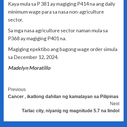
Kaya mula sa P 381 ay magiging P414 na ang daily
minimum wage para sa nasa non-agriculture
sector.
Sa mga nasa agriculture sector naman mula sa
P368 ay magiging P401 na.
Magiging epektibo ang bagong wage order simula
sa December 12, 2024.
Madelyn Moratillo
Post
Previous
Cancer , ikatlong dahilan ng kamatayan sa Pilipinas
Navigation
Next
Tarlac city, niyanig ng magnitude 5.7 na lindol