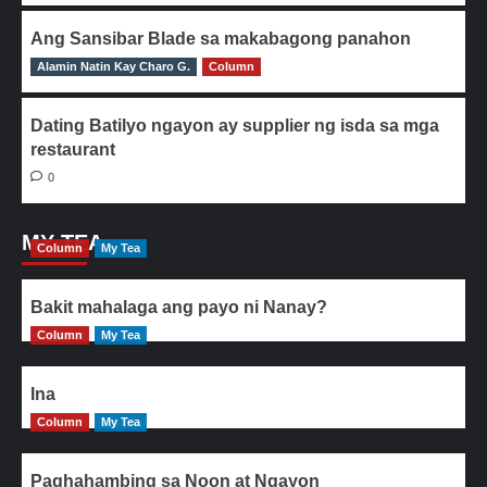
Ang Sansibar Blade sa makabagong panahon
Alamin Natin Kay Charo G.
0
Column
Dating Batilyo ngayon ay supplier ng isda sa mga
restaurant
0
MY TEA
Column
My Tea
Bakit mahalaga ang payo ni Nanay?
Column
My Tea
Ina
Column
My Tea
Paghahambing sa Noon at Ngayon