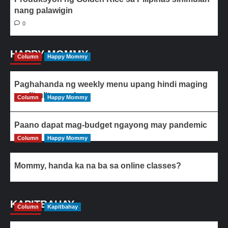
nang palawigin
0
HAPPY MOMMY
Column
Happy Mommy
Paghahanda ng weekly menu upang hindi maging
paulit-ulit ang ulam
Column
Happy Mommy
Paano dapat mag-budget ngayong may pandemic
Column
Happy Mommy
Mommy, handa ka na ba sa online classes?
KAPITBAHAY
Column
Kapitbahay