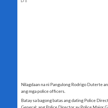
0
Nilagdaan na ni Pangulong Rodrigo Duterte ang
ang mga police officers.
Batay sa bagong batas ang dating Police Direc
General; ang Police Director ay Police Major 