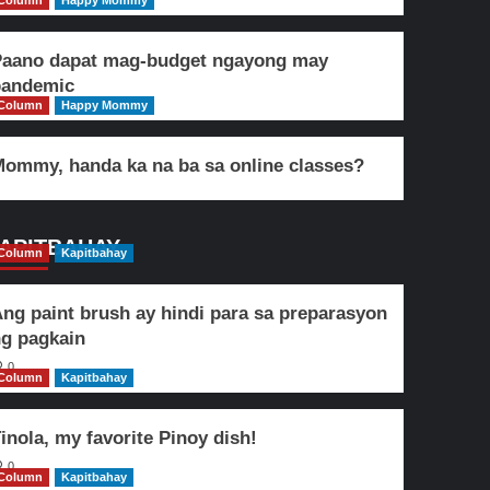
Column
Happy Mommy
Paano dapat mag-budget ngayong may
pandemic
Column
Happy Mommy
ommy, handa ka na ba sa online classes?
APITBAHAY
Column
Kapitbahay
ng paint brush ay hindi para sa preparasyon
g pagkain
0
Column
Kapitbahay
inola, my favorite Pinoy dish!
0
Column
Kapitbahay