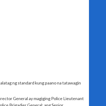
glalatag ng standard kung paano na tatawagin
irector General ay magiging Police Lieutenant
lice Brigadier General; ang Senior