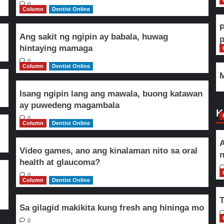
0
Column
Dentist Online
Ang sakit ng ngipin ay babala, huwag
hintaying mamaga
0
Column
Dentist Online
M
Isang ngipin lang ang mawala, buong katawan
ay puwedeng magambala
K
0
Column
Dentist Online
A
Video games, ano ang kinalaman nito sa oral
n
health at glaucoma?
0
Column
Dentist Online
T
Sa gilagid makikita kung fresh ang hininga mo
0