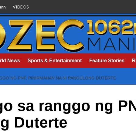
umn
VIDEOS
rld News
Sports & Entertainment
Feature Stories
R
GGO NG PNP, PINIRMAHAN NA NI PANGULONG DUTERTE
go sa ranggo ng PN
g Duterte