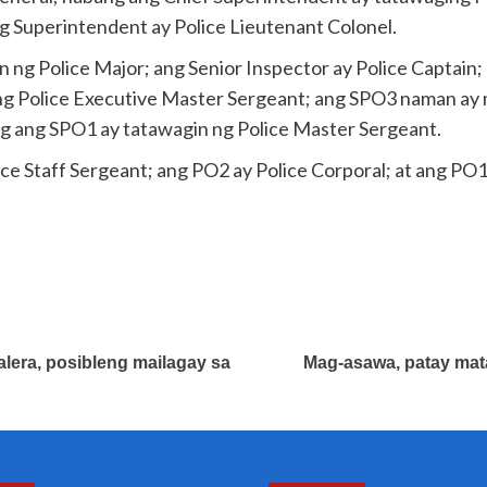
g Superintendent ay Police Lieutenant Colonel.
 ng Police Major; ang Senior Inspector ay Police Captain;
ng Police Executive Master Sergeant; ang SPO3 naman ay 
g ang SPO1 ay tatawagin ng Police Master Sergeant.
ce Staff Sergeant; ang PO2 ay Police Corporal; at ang P
Galera, posibleng mailagay sa
Mag-asawa, patay mata