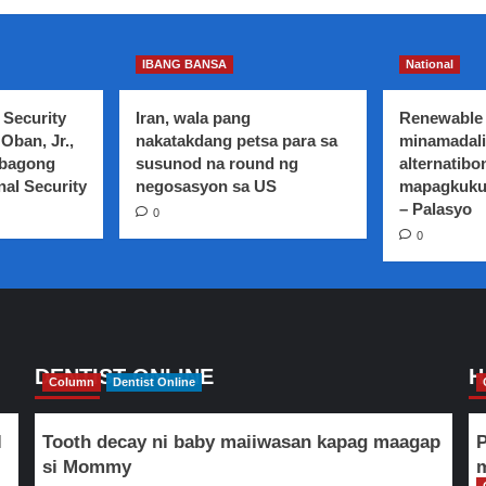
IBANG BANSA
National
 Security
Iran, wala pang
Renewable 
Oban, Jr.,
nakatakdang petsa para sa
minamadali
 bagong
susunod na round ng
alternatibo
nal Security
negosasyon sa US
mapagkuku
– Palasyo
0
0
DENTIST ONLINE
H
Column
Dentist Online
l
Tooth decay ni baby maiiwasan kapag maagap
P
si Mommy
m