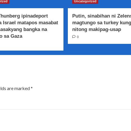
rized
Uncategorized
Thunberg ipinadeport
Putin, sinabihan ni Zelen
a Israel matapos masabat
magtungo sa turkey kung
nasakyang bangka na
nitong makipag-usap
o sa Gaza
0
elds are marked
*