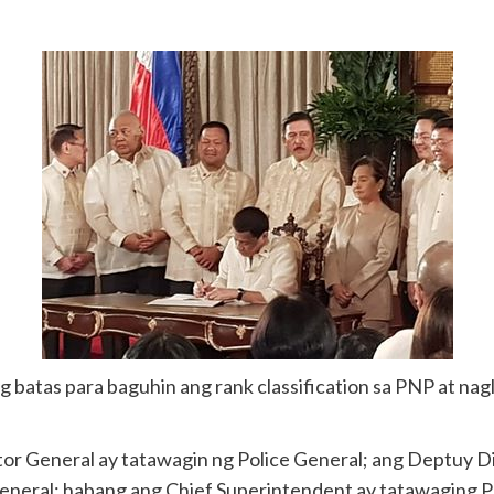
 batas para baguhin ang rank classification sa PNP at na
tor General ay tatawagin ng Police General; ang Deptuy D
General; habang ang Chief Superintendent ay tatawaging Po