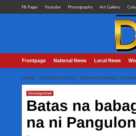
Skip
FB Page
Youtube
Photography
Art Gallery
Col
to
content
Frontpage
National News
Local News
Wo
HOME
UNCATEGORIZED
BATAS NA BABAGO SA RAN
Uncategorized
Batas na baba
na ni Pangulon