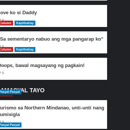
ove ko si Daddy
0
Column
Kapitbahay
Sa sementaryo nabuo ang mga pangarap ko“
0
Column
Kapitbahay
oops, bawal magsayang ng pagkain!
0
AMASYAL TAYO
Pasyal Pasyal
urismo sa Northern Mindanao, unti-unti nang
umisigla
0
Pasyal Pasyal