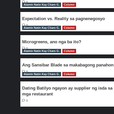
0
Alamin Natin Kay Charo G.
Column
Expectation vs. Reality sa pagnenegosyo
0
Alamin Natin Kay Charo G.
Column
Microgreens, ano nga ba ito?
0
Alamin Natin Kay Charo G.
Column
Ang Sansibar Blade sa makabagong panahon
0
Alamin Natin Kay Charo G.
Column
Dating Batilyo ngayon ay supplier ng isda sa
mga restaurant
0