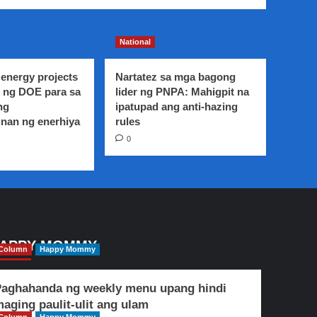
National
energy projects
Nartatez sa mga bagong
 ng DOE para sa
lider ng PNPA: Mahigpit na
ng
ipatupad ang anti-hazing
nan ng enerhiya
rules
0
APPY MOMMY
Column
Happy Mommy
aghahanda ng weekly menu upang hindi
aging paulit-ulit ang ulam