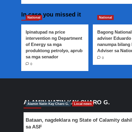
In case you missed it
National
National
Ipinatupad na price
Bagong National
intervention ng Department
adviser Eduardo 
of Energy sa mga
nanumpa bilang
produktong petrolyo, aprub
Adviser sa Natio
sa mga senador
0
0
ALAMIN NATIN KAY CHARO G.
Alamin Natin Kay Charo G.
Local news
Bataan, nagdeklara ng State of Calamity dahi
sa ASF