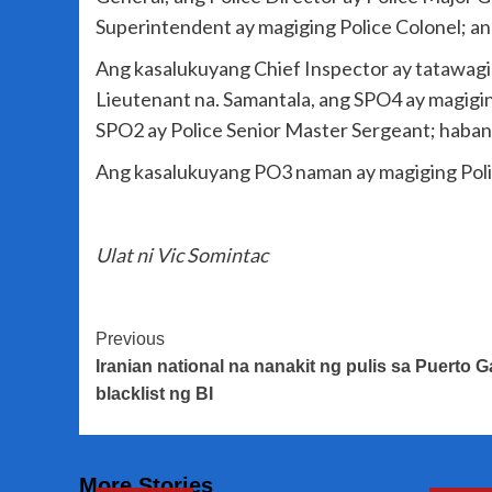
Superintendent ay magiging Police Colonel; an
Ang kasalukuyang Chief Inspector ay tatawagin
Lieutenant na. Samantala, ang SPO4 ay magigi
SPO2 ay Police Senior Master Sergeant; haban
Ang kasalukuyang PO3 naman ay magiging Poli
Ulat ni Vic Somintac
Post
Previous
Iranian national na nanakit ng pulis sa Puerto 
Navigation
blacklist ng BI
More Stories