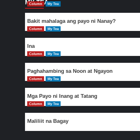
MY TEA
Column
My Tea
Bakit mahalaga ang payo ni Nanay?
Column
My Tea
Ina
Column
My Tea
Paghahambing sa Noon at Ngayon
Column
My Tea
Mga Payo ni Inang at Tatang
Column
My Tea
Maliliit na Bagay