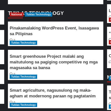
L
TUKLAS TECHNOLOGY
National
Tuklas Technology
Pinakamalaking WordPress Event, Isasagawa
“
sa Pilipinas
0
Tuklas Technology
O
Smart greenhouse Project malaki ang
maitutulong sa pagiging competitive ng mga
magsasaka sa bansa
0
M
Tuklas Technology
Smart agriculture, nagsusulong ng maka-
T
agham at modernong paraan ng pagtatanim
s
0
Tuklas Technology