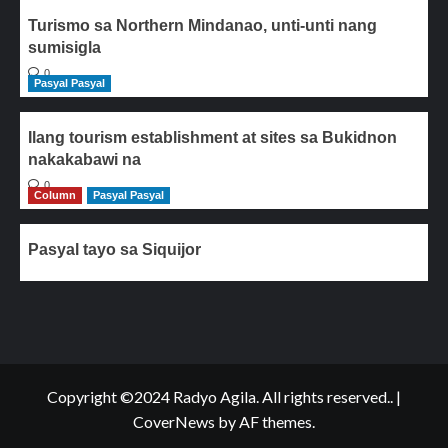
Turismo sa Northern Mindanao, unti-unti nang
sumisigla
0
Pasyal Pasyal
Ilang tourism establishment at sites sa Bukidnon
nakakabawi na
0
Column
Pasyal Pasyal
Pasyal tayo sa Siquijor
Copyright ©2024 Radyo Agila. All rights reserved..
|
CoverNews
by AF themes.