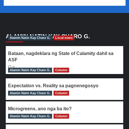
ALAMIN NATIN KAY CHARO G.
Alamin Natin Kay Charo G.
Local news
Bataan, nagdeklara ng State of Calamity dahil sa
ASF
0
Alamin Natin Kay Charo G.
Column
Expectation vs. Reality sa pagnenegosyo
Alamin Natin Kay Charo G.
0
Column
Microgreens, ano nga ba ito?
Alamin Natin Kay Charo G.
0
Column