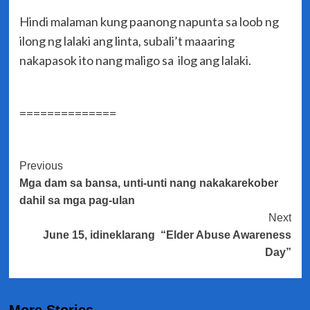
Hindi malaman kung paanong napunta sa loob ng
ilong ng lalaki ang linta, subali’t maaaring
nakapasok ito nang maligo sa ilog ang lalaki.
==============
Post
Previous
Mga dam sa bansa, unti-unti nang nakakarekober
Navigation
dahil sa mga pag-ulan
Next
June 15, idineklarang “Elder Abuse Awareness
Day”