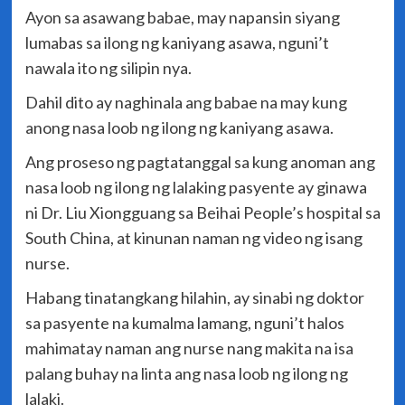
Ayon sa asawang babae, may napansin siyang
lumabas sa ilong ng kaniyang asawa, nguni’t
nawala ito ng silipin nya.
Dahil dito ay naghinala ang babae na may kung
anong nasa loob ng ilong ng kaniyang asawa.
Ang proseso ng pagtatanggal sa kung anoman ang
nasa loob ng ilong ng lalaking pasyente ay ginawa
ni Dr. Liu Xiongguang sa Beihai People’s hospital sa
South China, at kinunan naman ng video ng isang
nurse.
Habang tinatangkang hilahin, ay sinabi ng doktor
sa pasyente na kumalma lamang, nguni’t halos
mahimatay naman ang nurse nang makita na isa
palang buhay na linta ang nasa loob ng ilong ng
lalaki.