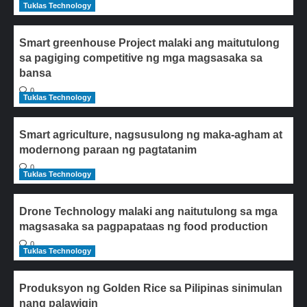
Tuklas Technology
Smart greenhouse Project malaki ang maitutulong
sa pagiging competitive ng mga magsasaka sa
bansa
0
Tuklas Technology
Smart agriculture, nagsusulong ng maka-agham at
modernong paraan ng pagtatanim
0
Tuklas Technology
Drone Technology malaki ang naitutulong sa mga
magsasaka sa pagpapataas ng food production
0
Tuklas Technology
Produksyon ng Golden Rice sa Pilipinas sinimulan
nang palawigin