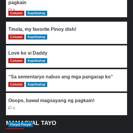
pagkain
0
Column
Kapitbahay
Tinola, my favorite Pinoy dish!
Column
0
Kapitbahay
Love ko si Daddy
Column
0
Kapitbahay
“Sa sementaryo nabuo ang mga pangarap ko“
Column
0
Kapitbahay
Ooops, bawal magsayang ng pagkain!
0
MAMASYAL TAYO
Pasyal Pasyal