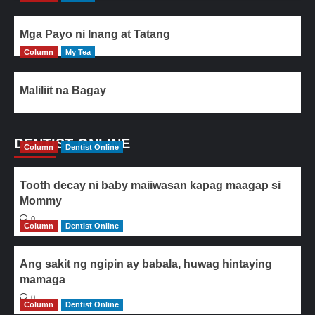
Mga Payo ni Inang at Tatang
Column
My Tea
Maliliit na Bagay
DENTIST ONLINE
Column
Dentist Online
Tooth decay ni baby maiiwasan kapag maagap si
Mommy
0
Column
Dentist Online
Ang sakit ng ngipin ay babala, huwag hintaying
mamaga
0
Column
Dentist Online