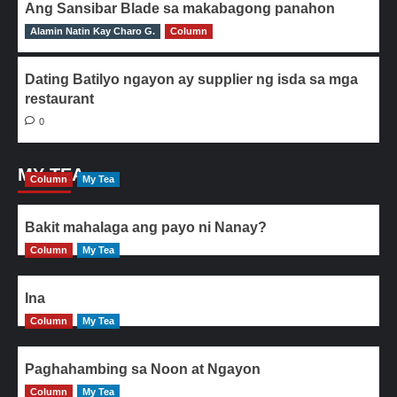
Ang Sansibar Blade sa makabagong panahon
Alamin Natin Kay Charo G.
0
Column
Dating Batilyo ngayon ay supplier ng isda sa mga
restaurant
0
MY TEA
Column
My Tea
Bakit mahalaga ang payo ni Nanay?
Column
My Tea
Ina
Column
My Tea
Paghahambing sa Noon at Ngayon
Column
My Tea