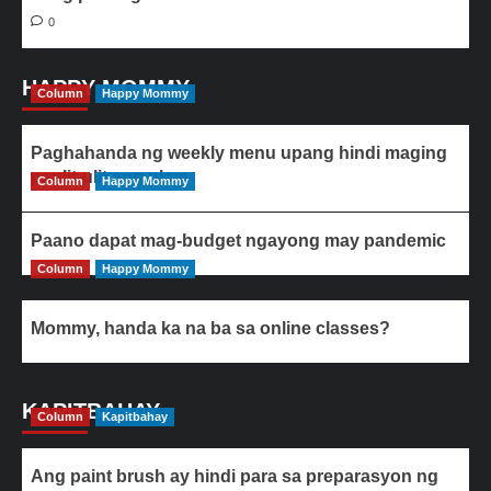
0
HAPPY MOMMY
Column
Happy Mommy
Paghahanda ng weekly menu upang hindi maging
paulit-ulit ang ulam
Column
Happy Mommy
Paano dapat mag-budget ngayong may pandemic
Column
Happy Mommy
Mommy, handa ka na ba sa online classes?
KAPITBAHAY
Column
Kapitbahay
Ang paint brush ay hindi para sa preparasyon ng