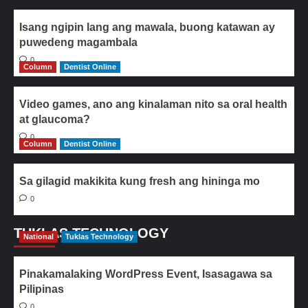
Isang ngipin lang ang mawala, buong katawan ay
puwedeng magambala
0
Column
Dentist Online
Video games, ano ang kinalaman nito sa oral health
at glaucoma?
0
Column
Dentist Online
Sa gilagid makikita kung fresh ang hininga mo
0
TUKLAS TECHNOLOGY
National
Tuklas Technology
Pinakamalaking WordPress Event, Isasagawa sa
Pilipinas
0