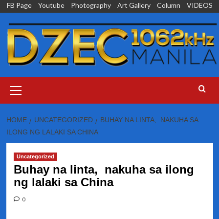
Skip
FB Page
Youtube
Photography
Art Gallery
Column
VIDEOS
to
content
Primary
Menu
HOME
UNCATEGORIZED
BUHAY NA LINTA, NAKUHA SA
ILONG NG LALAKI SA CHINA
Uncategorized
Buhay na linta, nakuha sa ilong
ng lalaki sa China
0