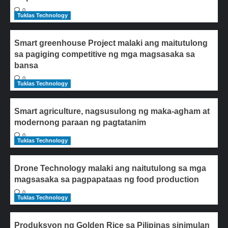
0
Tuklas Technology
Smart greenhouse Project malaki ang maitutulong
sa pagiging competitive ng mga magsasaka sa
bansa
0
Tuklas Technology
Smart agriculture, nagsusulong ng maka-agham at
modernong paraan ng pagtatanim
0
Tuklas Technology
Drone Technology malaki ang naitutulong sa mga
magsasaka sa pagpapataas ng food production
0
Tuklas Technology
Produksyon ng Golden Rice sa Pilipinas sinimulan