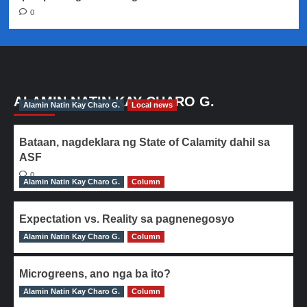
0
ALAMIN NATIN KAY CHARO G.
Alamin Natin Kay Charo G.
Local news
Bataan, nagdeklara ng State of Calamity dahil sa
ASF
0
Alamin Natin Kay Charo G.
Column
Expectation vs. Reality sa pagnenegosyo
Alamin Natin Kay Charo G.
0
Column
Microgreens, ano nga ba ito?
Alamin Natin Kay Charo G.
0
Column