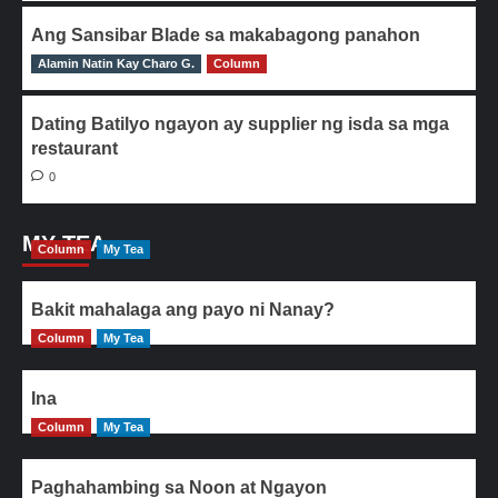
Ang Sansibar Blade sa makabagong panahon
Alamin Natin Kay Charo G.
0
Column
Dating Batilyo ngayon ay supplier ng isda sa mga
restaurant
0
MY TEA
Column
My Tea
Bakit mahalaga ang payo ni Nanay?
Column
My Tea
Ina
Column
My Tea
Paghahambing sa Noon at Ngayon