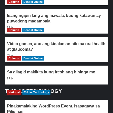
Column
Dentist Online
Isang ngipin lang ang mawala, buong katawan ay
puwedeng magambala
0
Column
Dentist Online
Video games, ano ang kinalaman nito sa oral health
at glaucoma?
0
Column
Dentist Online
Sa gilagid makikita kung fresh ang hininga mo
0
TUKLAS TECHNOLOGY
National
Tuklas Technology
Pinakamalaking WordPress Event, Isasagawa sa
Pilipinas