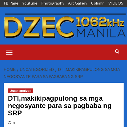
Skip
FB Page
Youtube
Photography
Art Gallery
Column
VIDEOS
to
content
Primary
Menu
HOME
UNCATEGORIZED
DTI,MAKIKIPAGPULONG SA MGA
NEGOSYANTE PARA SA PAGBABA NG SRP
Uncategorized
DTI,makikipagpulong sa mga
negosyante para sa pagbaba ng
SRP
0