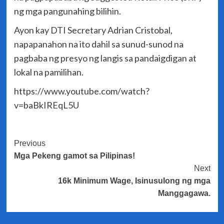
ng mga pangunahing bilihin.
Ayon kay DTI Secretary Adrian Cristobal,
napapanahon na ito dahil sa sunud-sunod na
pagbaba ng presyo ng langis sa pandaigdigan at
lokal na pamilihan.
https://www.youtube.com/watch?
v=baBkIREqL5U
Post
Previous
Mga Pekeng gamot sa Pilipinas!
Navigation
Next
16k Minimum Wage, Isinusulong ng mga
Manggagawa.