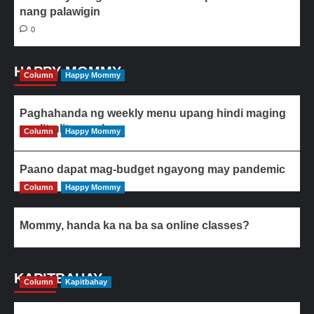
nang palawigin
0
HAPPY MOMMY
Column
Happy Mommy
Paghahanda ng weekly menu upang hindi maging
paulit-ulit ang ulam
Column
Happy Mommy
Paano dapat mag-budget ngayong may pandemic
Column
Happy Mommy
Mommy, handa ka na ba sa online classes?
KAPITBAHAY
Column
Kapitbahay