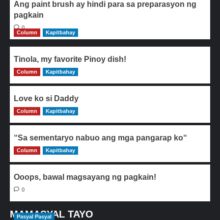
Ang paint brush ay hindi para sa preparasyon ng
pagkain
0
Column
Kapitbahay
Tinola, my favorite Pinoy dish!
Column
0
Kapitbahay
Love ko si Daddy
Column
0
Kapitbahay
“Sa sementaryo nabuo ang mga pangarap ko“
Column
0
Kapitbahay
Ooops, bawal magsayang ng pagkain!
0
MAMASYAL TAYO
Pasyal Pasyal