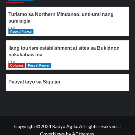
Turismo sa Northern Mindanao, unti-unti nang
sumisigla
0
Pasyal Pasyal
Ilang tourism establishment at sites sa Bukidnon
nakakabawi na
0
Column
Pasyal Pasyal
Pasyal tayo sa Siquijor
Copyright ©2024 Radyo Agila. All rights reserved..
|
CoverNews
by AF themes.