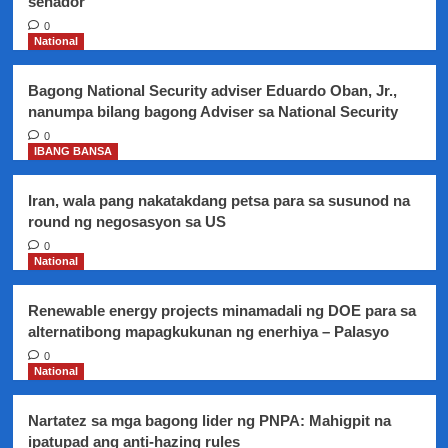
senador
0
National
Bagong National Security adviser Eduardo Oban, Jr.,
nanumpa bilang bagong Adviser sa National Security
0
IBANG BANSA
Iran, wala pang nakatakdang petsa para sa susunod na
round ng negosasyon sa US
0
National
Renewable energy projects minamadali ng DOE para sa
alternatibong mapagkukunan ng enerhiya – Palasyo
0
National
Nartatez sa mga bagong lider ng PNPA: Mahigpit na
ipatupad ang anti-hazing rules