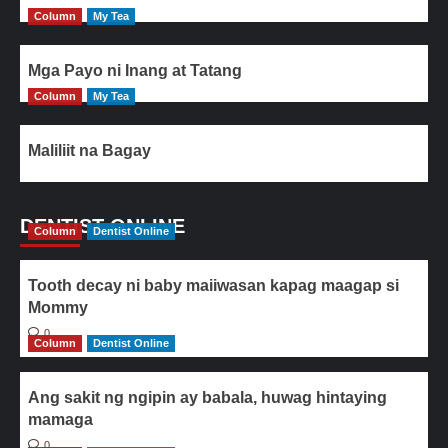
Column
My Tea
Mga Payo ni Inang at Tatang
Column
My Tea
Maliliit na Bagay
DENTIST ONLINE
Column
Dentist Online
Tooth decay ni baby maiiwasan kapag maagap si
Mommy
0
Column
Dentist Online
Ang sakit ng ngipin ay babala, huwag hintaying
mamaga
0