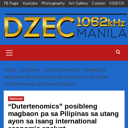
Skip
FB Page
Youtube
Photography
Art Gallery
Column
VIDEOS
to
content
Primary
Menu
HOME
NATIONAL
“DUTERTENOMICS” POSIBLENG
MAGBAON PA SA PILIPINAS SA UTANG AYON SA ISANG
INTERNATIONAL ECONOMIC ANALYST
National
“Dutertenomics” posibleng
magbaon pa sa Pilipinas sa utang
ayon sa isang international