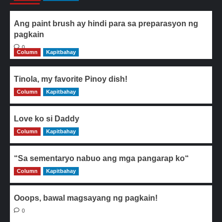
Ang paint brush ay hindi para sa preparasyon ng
pagkain
0
Column
Kapitbahay
Tinola, my favorite Pinoy dish!
Column
0
Kapitbahay
Love ko si Daddy
Column
0
Kapitbahay
“Sa sementaryo nabuo ang mga pangarap ko“
Column
0
Kapitbahay
Ooops, bawal magsayang ng pagkain!
0