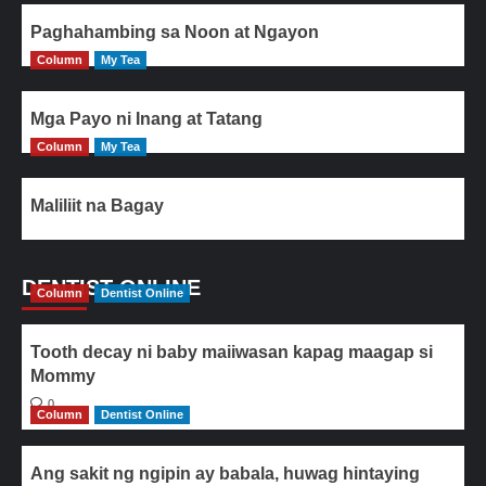
Paghahambing sa Noon at Ngayon
Column
My Tea
Mga Payo ni Inang at Tatang
Column
My Tea
Maliliit na Bagay
DENTIST ONLINE
Column
Dentist Online
Tooth decay ni baby maiiwasan kapag maagap si
Mommy
0
Column
Dentist Online
Ang sakit ng ngipin ay babala, huwag hintaying