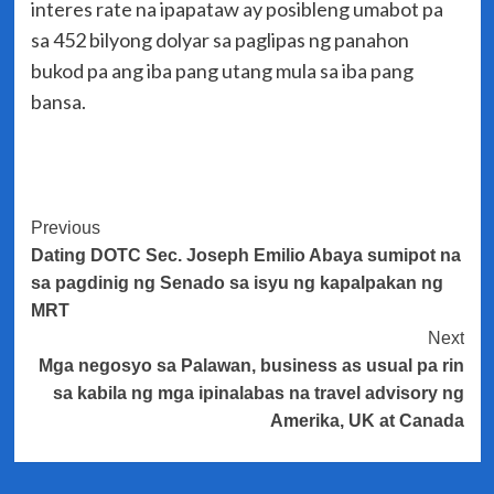
interes rate na ipapataw ay posibleng umabot pa
sa 452 bilyong dolyar sa paglipas ng panahon
bukod pa ang iba pang utang mula sa iba pang
bansa.
Post
Previous
Dating DOTC Sec. Joseph Emilio Abaya sumipot na
Navigation
sa pagdinig ng Senado sa isyu ng kapalpakan ng
MRT
Next
Mga negosyo sa Palawan, business as usual pa rin
sa kabila ng mga ipinalabas na travel advisory ng
Amerika, UK at Canada