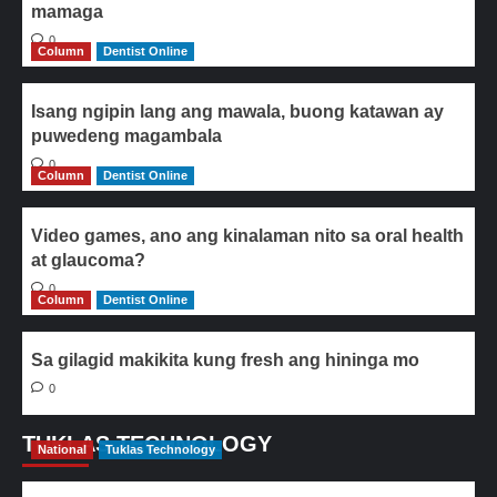
mamaga
0
Column
Dentist Online
Isang ngipin lang ang mawala, buong katawan ay
puwedeng magambala
0
Column
Dentist Online
Video games, ano ang kinalaman nito sa oral health
at glaucoma?
0
Column
Dentist Online
Sa gilagid makikita kung fresh ang hininga mo
0
TUKLAS TECHNOLOGY
National
Tuklas Technology