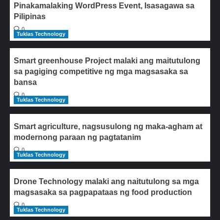
Pinakamalaking WordPress Event, Isasagawa sa
Pilipinas
0
Tuklas Technology
Smart greenhouse Project malaki ang maitutulong
sa pagiging competitive ng mga magsasaka sa
bansa
0
Tuklas Technology
Smart agriculture, nagsusulong ng maka-agham at
modernong paraan ng pagtatanim
0
Tuklas Technology
Drone Technology malaki ang naitutulong sa mga
magsasaka sa pagpapataas ng food production
0
Tuklas Technology