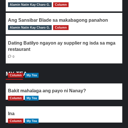
Alamin Natin Kay Charo G.
0
Column
Ang Sansibar Blade sa makabagong panahon
Alamin Natin Kay Charo G.
0
Column
Dating Batilyo ngayon ay supplier ng isda sa mga
restaurant
0
MY TEA
Column
My Tea
Bakit mahalaga ang payo ni Nanay?
Column
My Tea
Ina
Column
My Tea