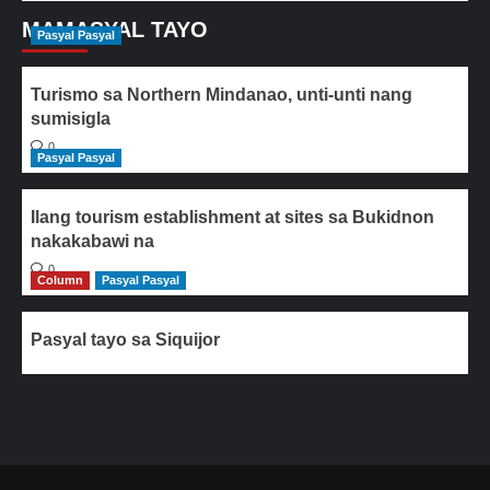
MAMASYAL TAYO
Pasyal Pasyal
Turismo sa Northern Mindanao, unti-unti nang
sumisigla
0
Pasyal Pasyal
Ilang tourism establishment at sites sa Bukidnon
nakakabawi na
0
Column
Pasyal Pasyal
Pasyal tayo sa Siquijor