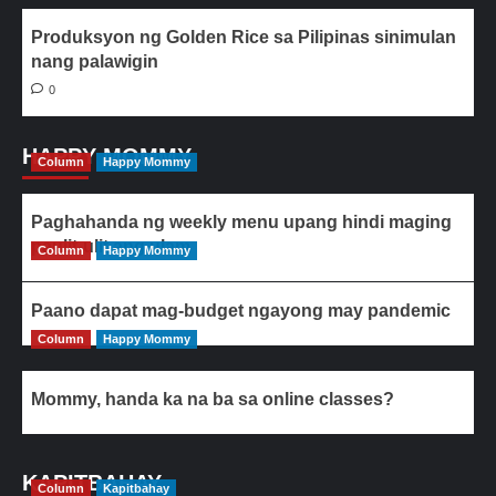
Produksyon ng Golden Rice sa Pilipinas sinimulan
nang palawigin
0
HAPPY MOMMY
Column
Happy Mommy
Paghahanda ng weekly menu upang hindi maging
paulit-ulit ang ulam
Column
Happy Mommy
Paano dapat mag-budget ngayong may pandemic
Column
Happy Mommy
Mommy, handa ka na ba sa online classes?
KAPITBAHAY
Column
Kapitbahay