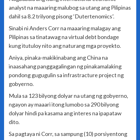
analyst na maaaring malubog sa utang ang Pilipinas
dahil sa 8.2 trilyong pisong ‘Dutertenomics’.
Sinabi ni Anders Corr na maaaring malagay ang
Pilipinas sa tinatawag na virtual debt bondage
kung itutuloy nito ang naturang mga proyekto.
Aniya, pinaka-makikinabang ang China na
inaasahang panggagalingan ng pinakamalaking
pondong gugugulin sa infrastracture project ng
gobyerno.
Mula sa 123 bilyong dolyar na utang ng gobyerno,
ngayon ay maaari itong lumobo sa 290 bilyong
dolyar hindi pa kasama ang interes na ipapataw
dito.
Sa pagtaya ni Corr, sa sampung (10) porsiyentong