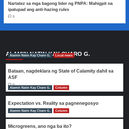
Nartatez sa mga bagong lider ng PNPA: Mahigpit na
ipatupad ang anti-hazing rules
0
ALAMIN NATIN KAY CHARO G.
Alamin Natin Kay Charo G.
Local news
Bataan, nagdeklara ng State of Calamity dahil sa
ASF
0
Alamin Natin Kay Charo G.
Column
Expectation vs. Reality sa pagnenegosyo
Alamin Natin Kay Charo G.
0
Column
Microgreens, ano nga ba ito?