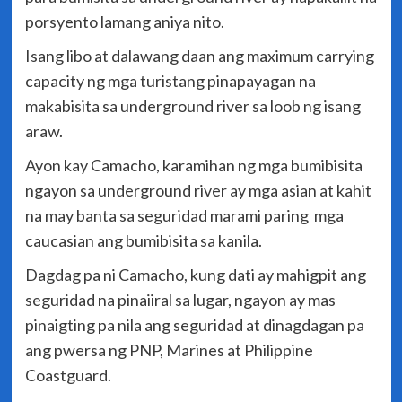
porsyento lamang aniya nito.
Isang libo at dalawang daan ang maximum carrying
capacity ng mga turistang pinapayagan na
makabisita sa underground river sa loob ng isang
araw.
Ayon kay Camacho, karamihan ng mga bumibisita
ngayon sa underground river ay mga asian at kahit
na may banta sa seguridad marami paring mga
caucasian ang bumibisita sa kanila.
Dagdag pa ni Camacho, kung dati ay mahigpit ang
seguridad na pinaiiral sa lugar, ngayon ay mas
pinaigting pa nila ang seguridad at dinagdagan pa
ang pwersa ng PNP, Marines at Philippine
Coastguard.