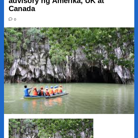
advisory ng Amerika, UK at
Canada
0