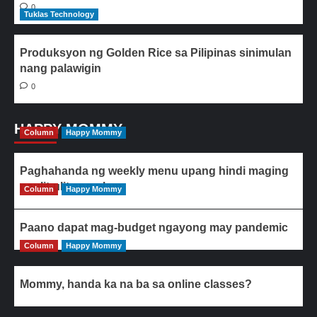
0
Tuklas Technology
Produksyon ng Golden Rice sa Pilipinas sinimulan
nang palawigin
0
HAPPY MOMMY
Column
Happy Mommy
Paghahanda ng weekly menu upang hindi maging
paulit-ulit ang ulam
Column
Happy Mommy
Paano dapat mag-budget ngayong may pandemic
Column
Happy Mommy
Mommy, handa ka na ba sa online classes?