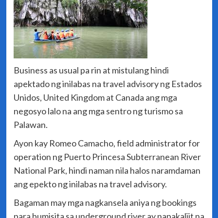
Business as usual pa rin at mistulang hindi
apektado ng inilabas na travel advisory ng Estados
Unidos, United Kingdom at Canada ang mga
negosyo lalo na ang mga sentro ng turismo sa
Palawan.
Ayon kay Romeo Camacho, field administrator for
operation ng Puerto Princesa Subterranean River
National Park, hindi naman nila halos naramdaman
ang epekto ng inilabas na travel advisory.
Bagaman may mga nagkansela aniya ng bookings
para bumisita sa underground river ay napakaliit na