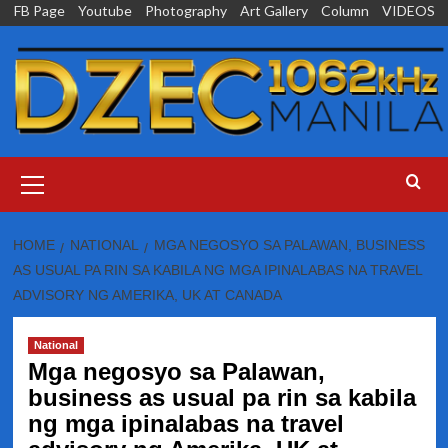
Skip
FB Page
Youtube
Photography
Art Gallery
Column
VIDEOS
to
content
Primary
Menu
HOME
NATIONAL
MGA NEGOSYO SA PALAWAN, BUSINESS
AS USUAL PA RIN SA KABILA NG MGA IPINALABAS NA TRAVEL
ADVISORY NG AMERIKA, UK AT CANADA
National
Mga negosyo sa Palawan,
business as usual pa rin sa kabila
ng mga ipinalabas na travel