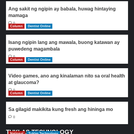
Ang sakit ng ngipin ay babala, huwag hintaying
mamaga
0
Column
Dentist Online
Isang ngipin lang ang mawala, buong katawan ay
puwedeng magambala
0
Column
Dentist Online
Video games, ano ang kinalaman nito sa oral health
at glaucoma?
0
Column
Dentist Online
Sa gilagid makikita kung fresh ang hininga mo
0
TUKLAS TECHNOLOGY
National
Tuklas Technology