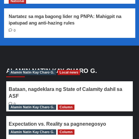
National
Nartatez sa mga bagong lider ng PNPA: Mahigpit na
ipatupad ang anti-hazing rules
0
ALAMIN NATIN KAY CHARO G.
Alamin Natin Kay Charo G.
Local news
Bataan, nagdeklara ng State of Calamity dahil sa
ASF
0
Alamin Natin Kay Charo G.
Column
Expectation vs. Reality sa pagnenegosyo
Alamin Natin Kay Charo G.
0
Column