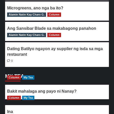
Microgreens, ano nga ba ito?
Alamin Natin Kay Charo G.
0
Column
Ang Sansibar Blade sa makabagong panahon
Alamin Natin Kay Charo G.
0
Column
Dating Batilyo ngayon ay supplier ng isda sa mga
restaurant
0
MY TEA
Column
My Tea
Bakit mahalaga ang payo ni Nanay?
Column
My Tea
Ina