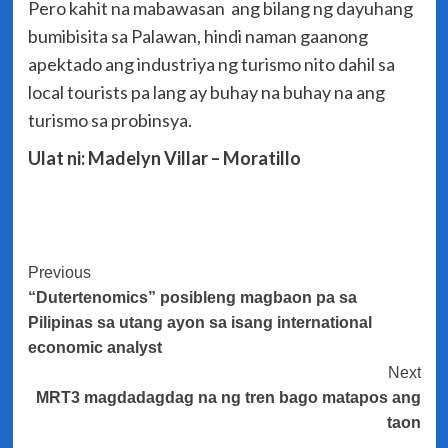
Pero kahit na mabawasan ang bilang ng dayuhang
bumibisita sa Palawan, hindi naman gaanong
apektado ang industriya ng turismo nito dahil sa
local tourists pa lang ay buhay na buhay na ang
turismo sa probinsya.
Ulat ni: Madelyn Villar – Moratillo
Post
Previous
“Dutertenomics” posibleng magbaon pa sa
Navigation
Pilipinas sa utang ayon sa isang international
economic analyst
Next
MRT3 magdadagdag na ng tren bago matapos ang
taon