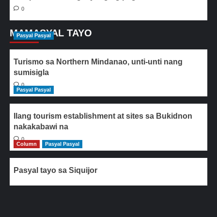
0
MAMASYAL TAYO
Pasyal Pasyal
Turismo sa Northern Mindanao, unti-unti nang
sumisigla
0
Pasyal Pasyal
Ilang tourism establishment at sites sa Bukidnon
nakakabawi na
0
Column
Pasyal Pasyal
Pasyal tayo sa Siquijor