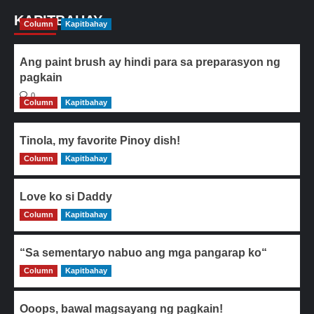
KAPITBAHAY
Column
Kapitbahay
Ang paint brush ay hindi para sa preparasyon ng
pagkain
0
Column
Kapitbahay
Tinola, my favorite Pinoy dish!
Column
0
Kapitbahay
Love ko si Daddy
Column
0
Kapitbahay
“Sa sementaryo nabuo ang mga pangarap ko“
Column
0
Kapitbahay
Ooops, bawal magsayang ng pagkain!