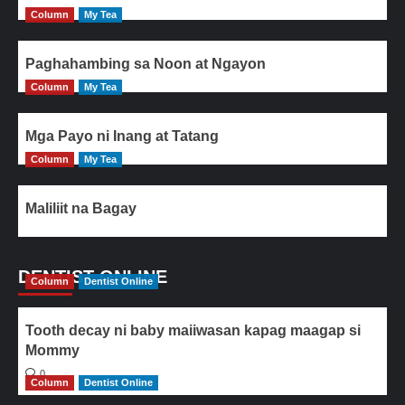
Column
My Tea
Paghahambing sa Noon at Ngayon
Column
My Tea
Mga Payo ni Inang at Tatang
Column
My Tea
Maliliit na Bagay
DENTIST ONLINE
Column
Dentist Online
Tooth decay ni baby maiiwasan kapag maagap si
Mommy
0
Column
Dentist Online