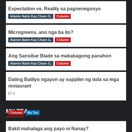
Expectation vs. Reality sa pagnenegosyo
Alamin Natin Kay Charo G.
0
Column
Microgreens, ano nga ba ito?
Alamin Natin Kay Charo G.
0
Column
Ang Sansibar Blade sa makabagong panahon
Alamin Natin Kay Charo G.
0
Column
Dating Batilyo ngayon ay supplier ng isda sa mga
restaurant
0
MY TEA
Column
My Tea
Bakit mahalaga ang payo ni Nanay?