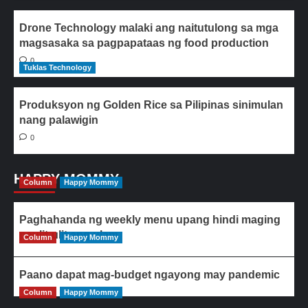
Drone Technology malaki ang naitutulong sa mga
magsasaka sa pagpapataas ng food production
0
Tuklas Technology
Produksyon ng Golden Rice sa Pilipinas sinimulan
nang palawigin
0
HAPPY MOMMY
Column
Happy Mommy
Paghahanda ng weekly menu upang hindi maging
paulit-ulit ang ulam
Column
Happy Mommy
Paano dapat mag-budget ngayong may pandemic
Column
Happy Mommy