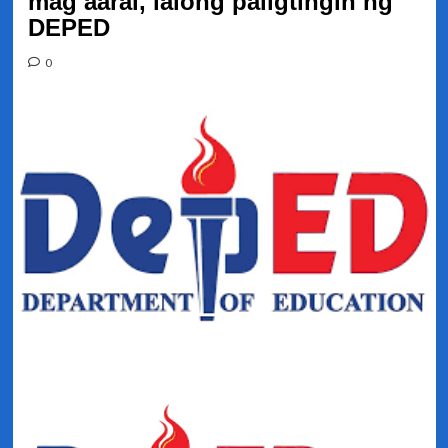
mag aaral, lalong paiigtingin ng
DEPED
0