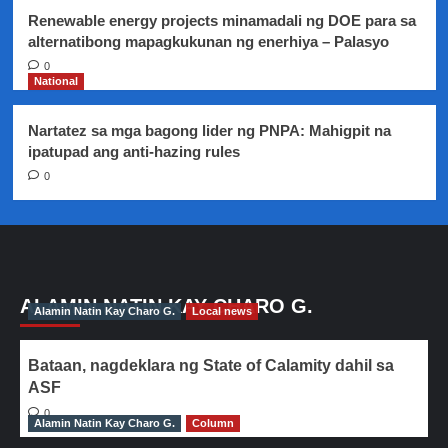
Renewable energy projects minamadali ng DOE para sa
alternatibong mapagkukunan ng enerhiya – Palasyo
0
National
Nartatez sa mga bagong lider ng PNPA: Mahigpit na
ipatupad ang anti-hazing rules
0
ALAMIN NATIN KAY CHARO G.
Alamin Natin Kay Charo G.
Local news
Bataan, nagdeklara ng State of Calamity dahil sa
ASF
0
Alamin Natin Kay Charo G.
Column