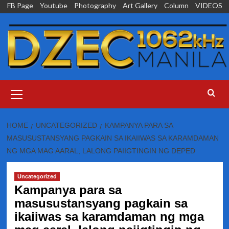
Skip
FB Page
Youtube
Photography
Art Gallery
Column
VIDEOS
to
content
Primary
Menu
HOME
UNCATEGORIZED
KAMPANYA PARA SA
MASUSUSTANSYANG PAGKAIN SA IKAIIWAS SA KARAMDAMAN
NG MGA MAG AARAL, LALONG PAIIGTINGIN NG DEPED
Uncategorized
Kampanya para sa
masusustansyang pagkain sa
ikaiiwas sa karamdaman ng mga