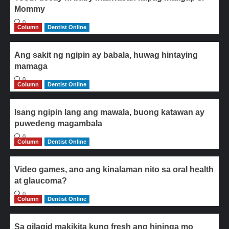
Mommy
0
Column
Dentist Online
Ang sakit ng ngipin ay babala, huwag hintaying
mamaga
0
Column
Dentist Online
Isang ngipin lang ang mawala, buong katawan ay
puwedeng magambala
0
Column
Dentist Online
Video games, ano ang kinalaman nito sa oral health
at glaucoma?
0
Column
Dentist Online
Sa gilagid makikita kung fresh ang hininga mo