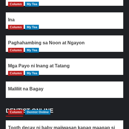
Column
My Tea
Ina
Column
My Tea
Paghahambing sa Noon at Ngayon
Column
My Tea
Mga Payo ni Inang at Tatang
Column
My Tea
Maliliit na Bagay
DENTIST ONLINE
Column
Dentist Online
Tooth decay ni baby maiiwasan kapag maagap si