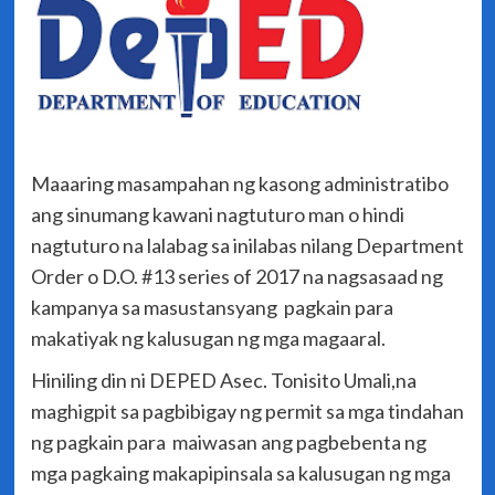
Maaaring masampahan ng kasong administratibo
ang sinumang kawani nagtuturo man o hindi
nagtuturo na lalabag sa inilabas nilang Department
Order o D.O. #13 series of 2017 na nagsasaad ng
kampanya sa masustansyang pagkain para
makatiyak ng kalusugan ng mga magaaral.
Hiniling din ni DEPED Asec. Tonisito Umali,na
maghigpit sa pagbibigay ng permit sa mga tindahan
ng pagkain para maiwasan ang pagbebenta ng
mga pagkaing makapipinsala sa kalusugan ng mga