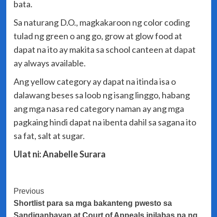
bata.
Sa naturang D.O., magkakaroon ng color coding
tulad ng green o ang go, grow at glow food at
dapat na ito ay makita sa school canteen at dapat
ay always available.
Ang yellow category ay dapat na itinda isa o
dalawang beses sa loob ng isang linggo, habang
ang mga nasa red category naman ay ang mga
pagkaing hindi dapat na ibenta dahil sa sagana ito
sa fat, salt at sugar.
Ulat ni: Anabelle Surara
Post
Previous
Shortlist para sa mga bakanteng pwesto sa
Navigation
Sandiganbayan at Court of Appeals inilabas na ng