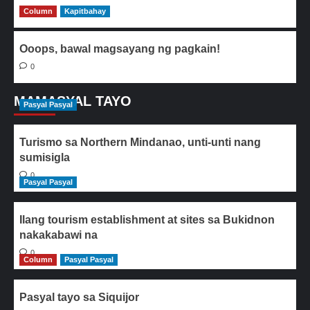
Column
0
Kapitbahay
Ooops, bawal magsayang ng pagkain!
0
MAMASYAL TAYO
Pasyal Pasyal
Turismo sa Northern Mindanao, unti-unti nang
sumisigla
0
Pasyal Pasyal
Ilang tourism establishment at sites sa Bukidnon
nakakabawi na
0
Column
Pasyal Pasyal
Pasyal tayo sa Siquijor