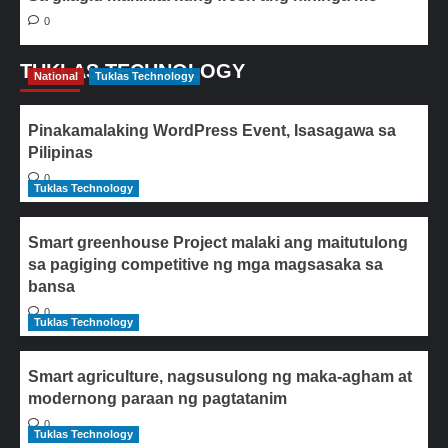
0
TUKLAS TECHNOLOGY
National
Tuklas Technology
Pinakamalaking WordPress Event, Isasagawa sa
Pilipinas
0
Tuklas Technology
Smart greenhouse Project malaki ang maitutulong
sa pagiging competitive ng mga magsasaka sa
bansa
0
Tuklas Technology
Smart agriculture, nagsusulong ng maka-agham at
modernong paraan ng pagtatanim
0
Tuklas Technology