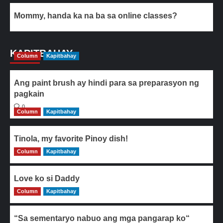
Mommy, handa ka na ba sa online classes?
KAPITBAHAY
Column
Kapitbahay
Ang paint brush ay hindi para sa preparasyon ng
pagkain
0
Column
Kapitbahay
Tinola, my favorite Pinoy dish!
Column
0
Kapitbahay
Love ko si Daddy
Column
0
Kapitbahay
“Sa sementaryo nabuo ang mga pangarap ko“