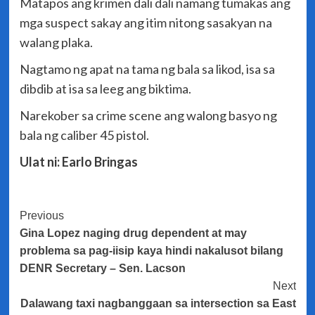
Matapos ang krimen dali dali namang tumakas ang
mga suspect sakay ang itim nitong sasakyan na
walang plaka.
Nagtamo ng apat na tama ng bala sa likod, isa sa
dibdib at isa sa leeg ang biktima.
Narekober sa crime scene ang walong basyo ng
bala ng caliber 45 pistol.
Ulat ni: Earlo Bringas
Post
Previous
Gina Lopez naging drug dependent at may
Navigation
problema sa pag-iisip kaya hindi nakalusot bilang
DENR Secretary – Sen. Lacson
Next
Dalawang taxi nagbanggaan sa intersection sa East