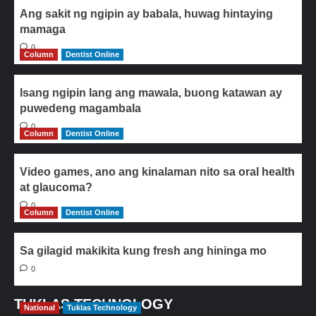
Ang sakit ng ngipin ay babala, huwag hintaying
mamaga
0
Column
Dentist Online
Isang ngipin lang ang mawala, buong katawan ay
puwedeng magambala
0
Column
Dentist Online
Video games, ano ang kinalaman nito sa oral health
at glaucoma?
0
Column
Dentist Online
Sa gilagid makikita kung fresh ang hininga mo
0
TUKLAS TECHNOLOGY
National
Tuklas Technology