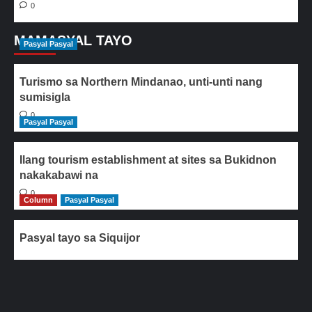
0
MAMASYAL TAYO
Pasyal Pasyal
Turismo sa Northern Mindanao, unti-unti nang
sumisigla
0
Pasyal Pasyal
Ilang tourism establishment at sites sa Bukidnon
nakakabawi na
0
Column
Pasyal Pasyal
Pasyal tayo sa Siquijor