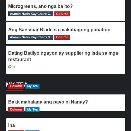
Microgreens, ano nga ba ito?
Alamin Natin Kay Charo G.
0
Column
Ang Sansibar Blade sa makabagong panahon
Alamin Natin Kay Charo G.
0
Column
Dating Batilyo ngayon ay supplier ng isda sa mga
restaurant
0
MY TEA
Column
My Tea
Bakit mahalaga ang payo ni Nanay?
Column
My Tea
Ina