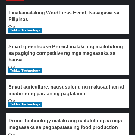
Pinakamalaking WordPress Event, Isasagawa sa
Pilipinas
0
Tuklas Technology
Smart greenhouse Project malaki ang maitutulong
sa pagiging competitive ng mga magsasaka sa
bansa
0
Tuklas Technology
Smart agriculture, nagsusulong ng maka-agham at
modernong paraan ng pagtatanim
0
Tuklas Technology
Drone Technology malaki ang naitutulong sa mga
magsasaka sa pagpapataas ng food production
0