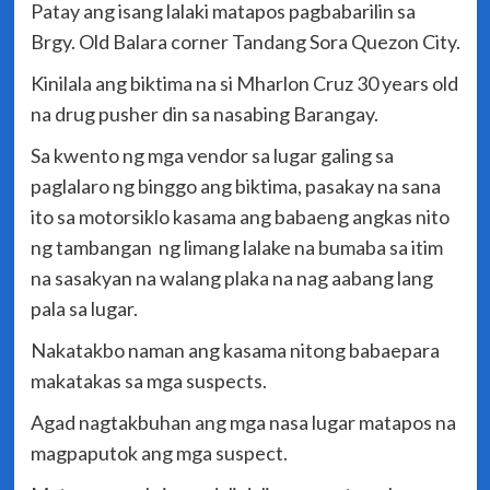
Patay ang isang lalaki matapos pagbabarilin sa
Brgy. Old Balara corner Tandang Sora Quezon City.
Kinilala ang biktima na si Mharlon Cruz 30 years old
na drug pusher din sa nasabing Barangay.
Sa kwento ng mga vendor sa lugar galing sa
paglalaro ng binggo ang biktima, pasakay na sana
ito sa motorsiklo kasama ang babaeng angkas nito
ng tambangan ng limang lalake na bumaba sa itim
na sasakyan na walang plaka na nag aabang lang
pala sa lugar.
Nakatakbo naman ang kasama nitong babaepara
makatakas sa mga suspects.
Agad nagtakbuhan ang mga nasa lugar matapos na
magpaputok ang mga suspect.