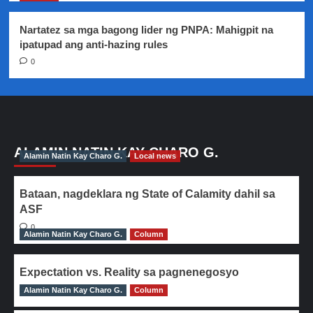
Nartatez sa mga bagong lider ng PNPA: Mahigpit na
ipatupad ang anti-hazing rules
0
ALAMIN NATIN KAY CHARO G.
Alamin Natin Kay Charo G.
Local news
Bataan, nagdeklara ng State of Calamity dahil sa
ASF
0
Alamin Natin Kay Charo G.
Column
Expectation vs. Reality sa pagnenegosyo
Alamin Natin Kay Charo G.
0
Column