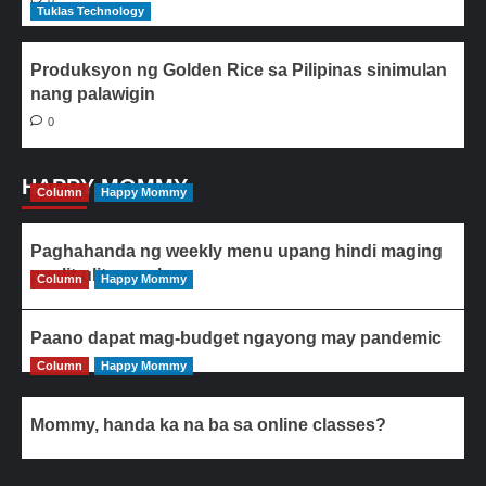
Tuklas Technology
Produksyon ng Golden Rice sa Pilipinas sinimulan
nang palawigin
0
HAPPY MOMMY
Column
Happy Mommy
Paghahanda ng weekly menu upang hindi maging
paulit-ulit ang ulam
Column
Happy Mommy
Paano dapat mag-budget ngayong may pandemic
Column
Happy Mommy
Mommy, handa ka na ba sa online classes?