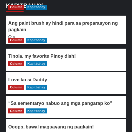
KAPITBAHAY
Column
Kapitbahay
Ang paint brush ay hindi para sa preparasyon ng
pagkain
0
Column
Kapitbahay
Tinola, my favorite Pinoy dish!
Column
0
Kapitbahay
Love ko si Daddy
Column
0
Kapitbahay
“Sa sementaryo nabuo ang mga pangarap ko“
Column
0
Kapitbahay
Ooops, bawal magsayang ng pagkain!