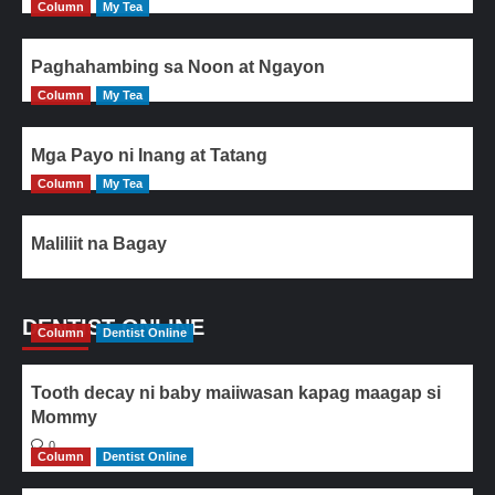
Column
My Tea
Paghahambing sa Noon at Ngayon
Column
My Tea
Mga Payo ni Inang at Tatang
Column
My Tea
Maliliit na Bagay
DENTIST ONLINE
Column
Dentist Online
Tooth decay ni baby maiiwasan kapag maagap si
Mommy
0
Column
Dentist Online