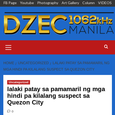
Skip
FB Page
Youtube
Photography
Art Gallery
Column
VIDEOS
to
content
Primary
Menu
HOME
UNCATEGORIZED
LALAKI PATAY SA PAMAMARIL NG
MGA HINDI PA KILALANG SUSPECT SA QUEZON CITY
Uncategorized
lalaki patay sa pamamaril ng mga
hindi pa kilalang suspect sa
Quezon City
0