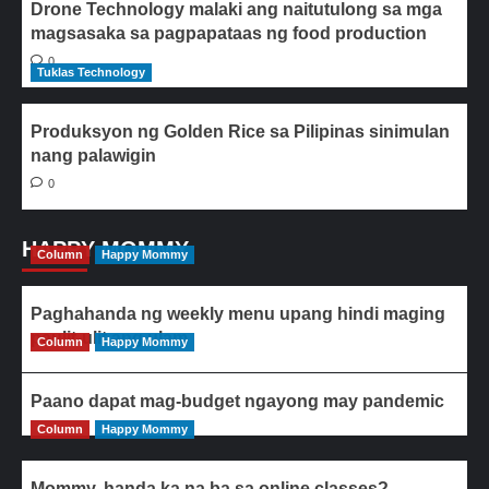
Drone Technology malaki ang naitutulong sa mga
magsasaka sa pagpapataas ng food production
0
Tuklas Technology
Produksyon ng Golden Rice sa Pilipinas sinimulan
nang palawigin
0
HAPPY MOMMY
Column
Happy Mommy
Paghahanda ng weekly menu upang hindi maging
paulit-ulit ang ulam
Column
Happy Mommy
Paano dapat mag-budget ngayong may pandemic
Column
Happy Mommy
Mommy, handa ka na ba sa online classes?