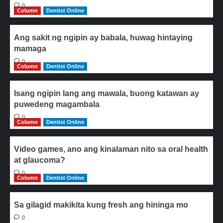
0
Column
Dentist Online
Ang sakit ng ngipin ay babala, huwag hintaying
mamaga
0
Column
Dentist Online
Isang ngipin lang ang mawala, buong katawan ay
puwedeng magambala
0
Column
Dentist Online
Video games, ano ang kinalaman nito sa oral health
at glaucoma?
0
Column
Dentist Online
Sa gilagid makikita kung fresh ang hininga mo
0