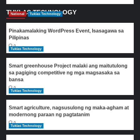
TUKLAS TECHNOLOGY
National
Tuklas Technology
Pinakamalaking WordPress Event, Isasagawa sa
Pilipinas
0
Tuklas Technology
Smart greenhouse Project malaki ang maitutulong
sa pagiging competitive ng mga magsasaka sa
bansa
0
Tuklas Technology
Smart agriculture, nagsusulong ng maka-agham at
modernong paraan ng pagtatanim
0
Tuklas Technology