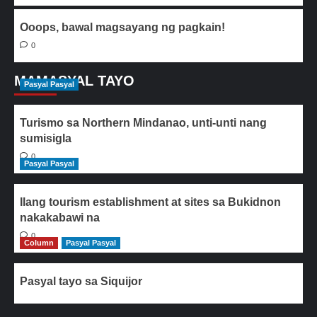
Ooops, bawal magsayang ng pagkain!
0
MAMASYAL TAYO
Pasyal Pasyal
Turismo sa Northern Mindanao, unti-unti nang
sumisigla
0
Pasyal Pasyal
Ilang tourism establishment at sites sa Bukidnon
nakakabawi na
0
Column
Pasyal Pasyal
Pasyal tayo sa Siquijor