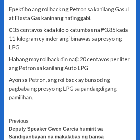
Epektibo ang rollback ng Petron sa kanilang Gasul
at Fiesta Gas kaninang hatinggabi.
₵35 centavos kada kilo o katumbas na ₱3.85 kada
11-kilogram cylinder ang ibinawas sa presyo ng
LPG.
Habang may rollback din na₵ 20 centavos per liter
ang Petron sa kanilang Auto LPG
Ayon sa Petron, ang rollback ay bunsod ng
pagbaba ng presyo ng LPG sa pandaigdigang
pamilihan.
Post
Previous
Deputy Speaker Gwen Garcia humirit sa
Navigation
Sandiganbayan na makalabas ng bansa