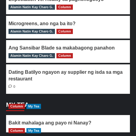
Alamin Natin Kay Charo G.
0
Column
Microgreens, ano nga ba ito?
Alamin Natin Kay Charo G.
0
Column
Ang Sansibar Blade sa makabagong panahon
Alamin Natin Kay Charo G.
0
Column
Dating Batilyo ngayon ay supplier ng isda sa mga
restaurant
0
MY TEA
Column
My Tea
Bakit mahalaga ang payo ni Nanay?
Column
My Tea