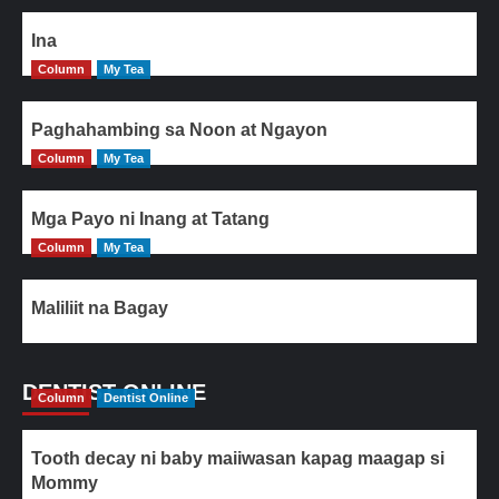
Ina
Column
My Tea
Paghahambing sa Noon at Ngayon
Column
My Tea
Mga Payo ni Inang at Tatang
Column
My Tea
Maliliit na Bagay
DENTIST ONLINE
Column
Dentist Online
Tooth decay ni baby maiiwasan kapag maagap si
Mommy