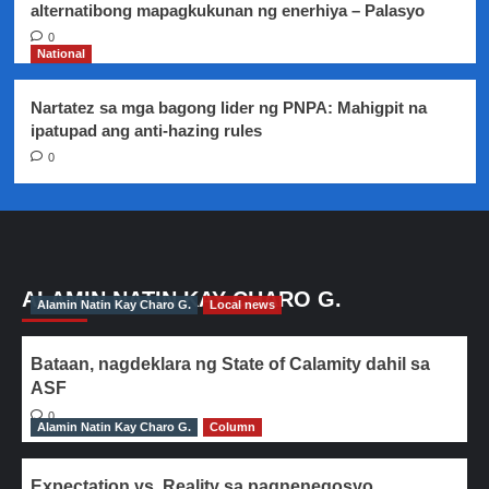
alternatibong mapagkukunan ng enerhiya – Palasyo
0
National
Nartatez sa mga bagong lider ng PNPA: Mahigpit na
ipatupad ang anti-hazing rules
0
ALAMIN NATIN KAY CHARO G.
Alamin Natin Kay Charo G.
Local news
Bataan, nagdeklara ng State of Calamity dahil sa
ASF
0
Alamin Natin Kay Charo G.
Column
Expectation vs. Reality sa pagnenegosyo