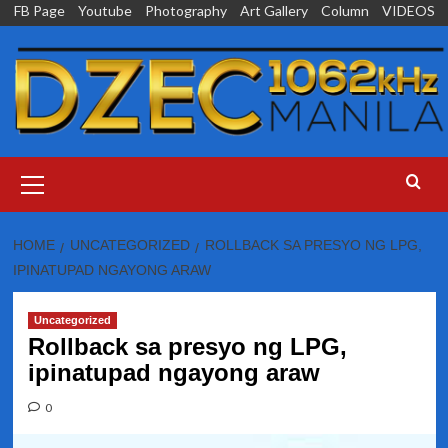
Skip
FB Page
Youtube
Photography
Art Gallery
Column
VIDEOS
to
content
Primary
Menu
HOME
UNCATEGORIZED
ROLLBACK SA PRESYO NG LPG,
IPINATUPAD NGAYONG ARAW
Uncategorized
Rollback sa presyo ng LPG,
ipinatupad ngayong araw
0