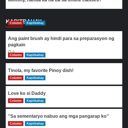
KAPITBAHAY
Column
Kapitbahay
Ang paint brush ay hindi para sa preparasyon ng
pagkain
0
Column
Kapitbahay
Tinola, my favorite Pinoy dish!
Column
0
Kapitbahay
Love ko si Daddy
Column
0
Kapitbahay
“Sa sementaryo nabuo ang mga pangarap ko“
Column
0
Kapitbahay