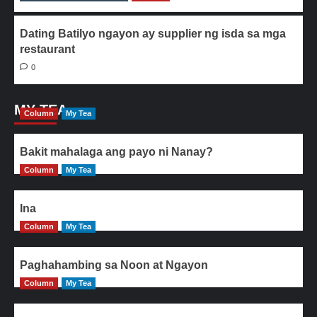
Dating Batilyo ngayon ay supplier ng isda sa mga
restaurant
0
MY TEA
Column
My Tea
Bakit mahalaga ang payo ni Nanay?
Column
My Tea
Ina
Column
My Tea
Paghahambing sa Noon at Ngayon
Column
My Tea