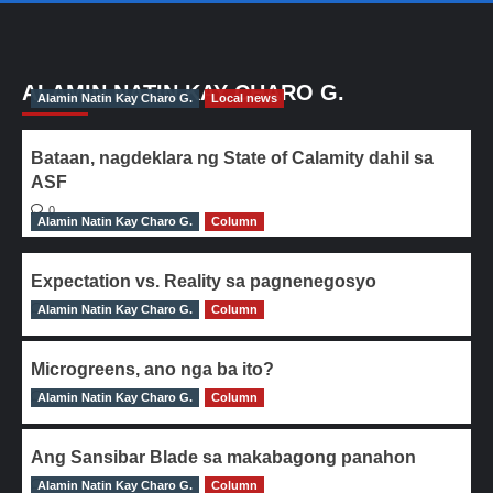
ALAMIN NATIN KAY CHARO G.
Alamin Natin Kay Charo G.
Local news
Bataan, nagdeklara ng State of Calamity dahil sa
ASF
0
Alamin Natin Kay Charo G.
Column
Expectation vs. Reality sa pagnenegosyo
Alamin Natin Kay Charo G.
0
Column
Microgreens, ano nga ba ito?
Alamin Natin Kay Charo G.
0
Column
Ang Sansibar Blade sa makabagong panahon
Alamin Natin Kay Charo G.
0
Column