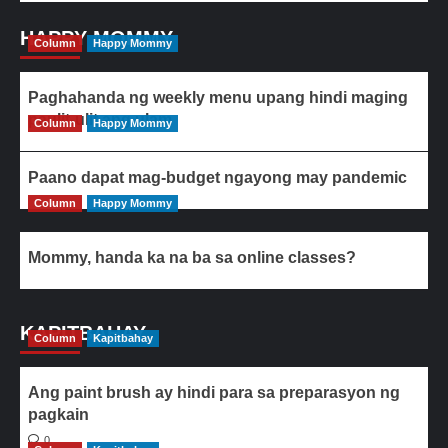
HAPPY MOMMY
Column
Happy Mommy
Paghahanda ng weekly menu upang hindi maging
paulit-ulit ang ulam
Column
Happy Mommy
Paano dapat mag-budget ngayong may pandemic
Column
Happy Mommy
Mommy, handa ka na ba sa online classes?
KAPITBAHAY
Column
Kapitbahay
Ang paint brush ay hindi para sa preparasyon ng
pagkain
0