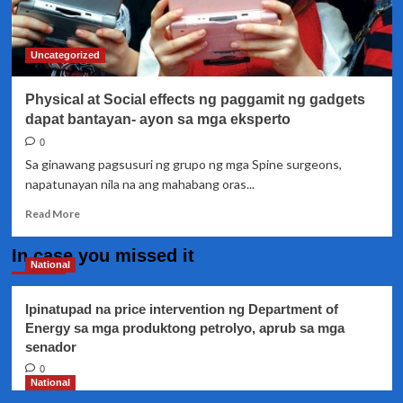
na
katawan?
Uncategorized
Physical at Social effects ng paggamit ng gadgets
dapat bantayan- ayon sa mga eksperto
0
Sa ginawang pagsusuri ng grupo ng mga Spine surgeons,
napatunayan nila na ang mahabang oras...
Read
Read More
more
about
In case you missed it
Physical
National
at
Social
Ipinatupad na price intervention ng Department of
effects
Energy sa mga produktong petrolyo, aprub sa mga
ng
senador
paggamit
ng
0
gadgets
National
dapat