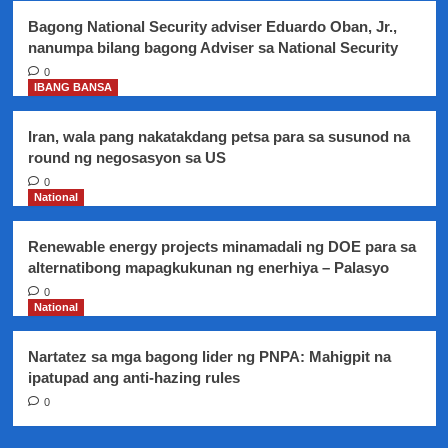
bantayan-
Bagong National Security adviser Eduardo Oban, Jr.,
ayon
nanumpa bilang bagong Adviser sa National Security
sa
mga
0
IBANG BANSA
eksperto
Iran, wala pang nakatakdang petsa para sa susunod na
round ng negosasyon sa US
0
National
Renewable energy projects minamadali ng DOE para sa
alternatibong mapagkukunan ng enerhiya – Palasyo
0
National
Nartatez sa mga bagong lider ng PNPA: Mahigpit na
ipatupad ang anti-hazing rules
0