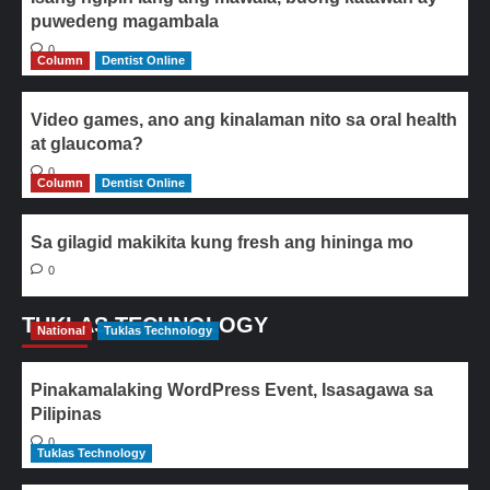
puwedeng magambala
0
Column
Dentist Online
Video games, ano ang kinalaman nito sa oral health
at glaucoma?
0
Column
Dentist Online
Sa gilagid makikita kung fresh ang hininga mo
0
TUKLAS TECHNOLOGY
National
Tuklas Technology
Pinakamalaking WordPress Event, Isasagawa sa
Pilipinas
0
Tuklas Technology