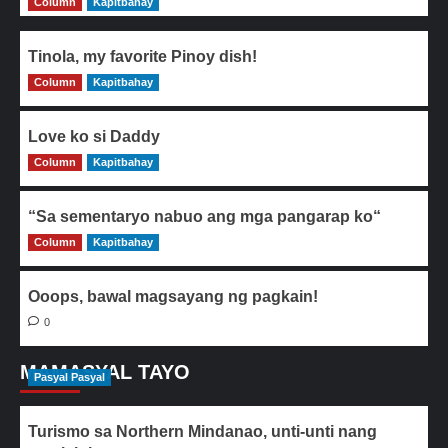
Column
Kapitbahay
Tinola, my favorite Pinoy dish!
Column
0
Kapitbahay
Love ko si Daddy
Column
0
Kapitbahay
“Sa sementaryo nabuo ang mga pangarap ko“
Column
0
Kapitbahay
Ooops, bawal magsayang ng pagkain!
0
MAMASYAL TAYO
Pasyal Pasyal
Turismo sa Northern Mindanao, unti-unti nang