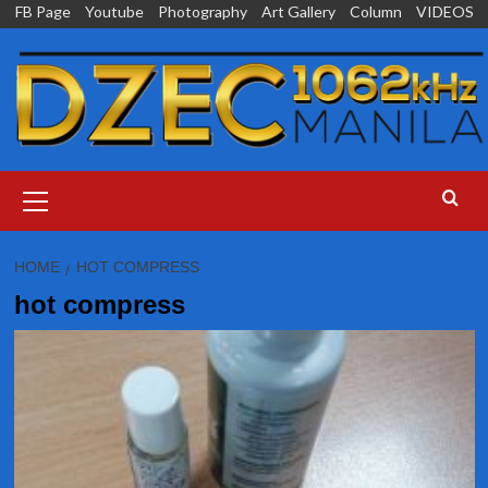
Skip
FB Page
Youtube
Photography
Art Gallery
Column
VIDEOS
to
content
Primary
Menu
HOME
HOT COMPRESS
hot compress