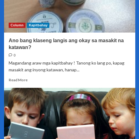
Column
Kapitbahay
Ano bang klaseng langis ang okay sa masakit na
katawan?
0
Magandang araw mga kapitbahay ! Tanong ko lang po, kapag
masakit ang inyong katawan, hanap...
Read
Read More
more
about
Ano
bang
klaseng
langis
ang
okay
sa
masakit