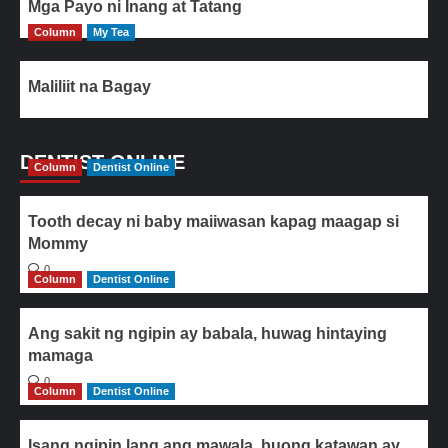
Mga Payo ni Inang at Tatang
Column
My Tea
Maliliit na Bagay
DENTIST ONLINE
Column
Dentist Online
Tooth decay ni baby maiiwasan kapag maagap si
Mommy
0
Column
Dentist Online
Ang sakit ng ngipin ay babala, huwag hintaying
mamaga
0
Column
Dentist Online
Isang ngipin lang ang mawala, buong katawan ay