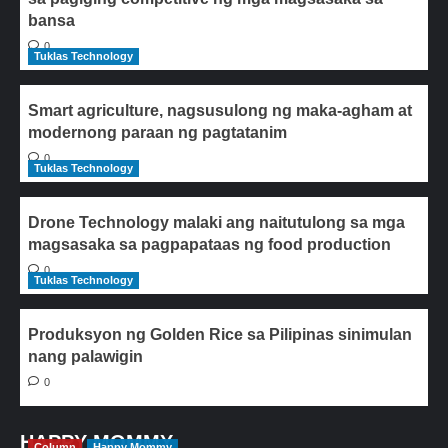
bansa
0
Tuklas Technology
Smart agriculture, nagsusulong ng maka-agham at
modernong paraan ng pagtatanim
0
Tuklas Technology
Drone Technology malaki ang naitutulong sa mga
magsasaka sa pagpapataas ng food production
0
Tuklas Technology
Produksyon ng Golden Rice sa Pilipinas sinimulan
nang palawigin
0
HAPPY MOMMY
Column
Happy Mommy