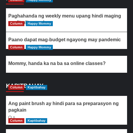
Paghahanda ng weekly menu upang hindi maging
paulit-ulit ang ulam
Column
Happy Mommy
Paano dapat mag-budget ngayong may pandemic
Column
Happy Mommy
Mommy, handa ka na ba sa online classes?
KAPITBAHAY
Column
Kapitbahay
Ang paint brush ay hindi para sa preparasyon ng
pagkain
0
Column
Kapitbahay