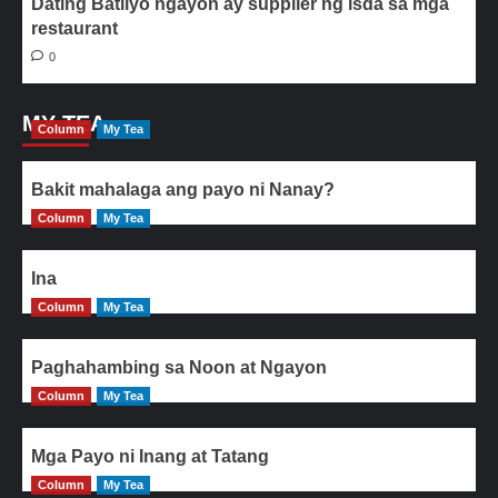
Dating Batilyo ngayon ay supplier ng isda sa mga
restaurant
0
MY TEA
Column
My Tea
Bakit mahalaga ang payo ni Nanay?
Column
My Tea
Ina
Column
My Tea
Paghahambing sa Noon at Ngayon
Column
My Tea
Mga Payo ni Inang at Tatang
Column
My Tea