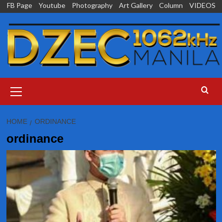
Skip
FB Page
Youtube
Photography
Art Gallery
Column
VIDEOS
to
content
Primary
Menu
HOME
ORDINANCE
ordinance