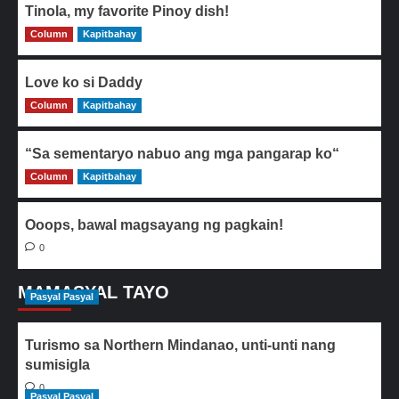
Tinola, my favorite Pinoy dish!
Column
0
Kapitbahay
Love ko si Daddy
Column
0
Kapitbahay
“Sa sementaryo nabuo ang mga pangarap ko“
Column
0
Kapitbahay
Ooops, bawal magsayang ng pagkain!
0
MAMASYAL TAYO
Pasyal Pasyal
Turismo sa Northern Mindanao, unti-unti nang
sumisigla
0
Pasyal Pasyal