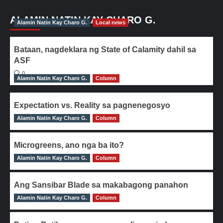
ALAMIN NATIN KAY CHARO G.
Alamin Natin Kay Charo G.
Local news
Bataan, nagdeklara ng State of Calamity dahil sa
ASF
0
Alamin Natin Kay Charo G.
Column
Expectation vs. Reality sa pagnenegosyo
Alamin Natin Kay Charo G.
0
Column
Microgreens, ano nga ba ito?
Alamin Natin Kay Charo G.
0
Column
Ang Sansibar Blade sa makabagong panahon
Alamin Natin Kay Charo G.
0
Column