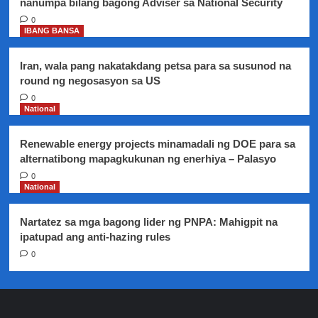
nanumpa bilang bagong Adviser sa National Security
elect
Vico
0
IBANG BANSA
Sotto
Iran, wala pang nakatakdang petsa para sa susunod na
round ng negosasyon sa US
0
National
Renewable energy projects minamadali ng DOE para sa
alternatibong mapagkukunan ng enerhiya – Palasyo
0
National
Nartatez sa mga bagong lider ng PNPA: Mahigpit na
ipatupad ang anti-hazing rules
0