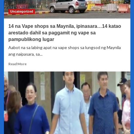
nilagdaan
ni
Uncategorized
Mayor
Vico
14 na Vape shops sa Maynila, ipinasara…14 katao
Sotto
arestado dahil sa paggamit ng vape sa
pampublikong lugar
Aabot na sa labing apat na vape shops sa lungsod ng Maynila
ang naipasara, sa...
Read
Read More
more
about
14
na
Vape
shops
sa
Maynila,
ipinasara…
14
katao
arestado