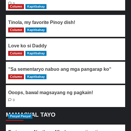
0
Column
Kapitbahay
Tinola, my favorite Pinoy dish!
Column
0
Kapitbahay
Love ko si Daddy
Column
0
Kapitbahay
“Sa sementaryo nabuo ang mga pangarap ko“
Column
0
Kapitbahay
Ooops, bawal magsayang ng pagkain!
0
MAMASYAL TAYO
Pasyal Pasyal