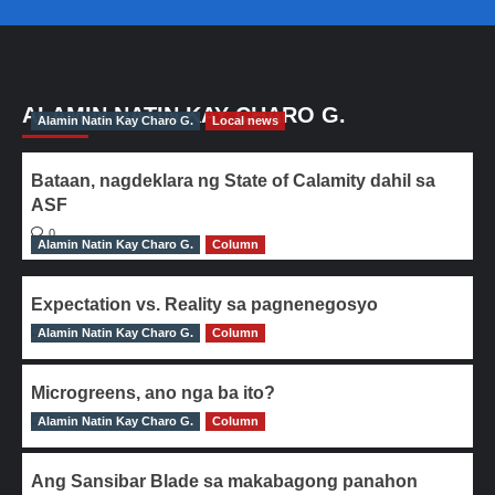
ALAMIN NATIN KAY CHARO G.
Alamin Natin Kay Charo G.
Local news
Bataan, nagdeklara ng State of Calamity dahil sa
ASF
0
Alamin Natin Kay Charo G.
Column
Expectation vs. Reality sa pagnenegosyo
Alamin Natin Kay Charo G.
0
Column
Microgreens, ano nga ba ito?
Alamin Natin Kay Charo G.
0
Column
Ang Sansibar Blade sa makabagong panahon