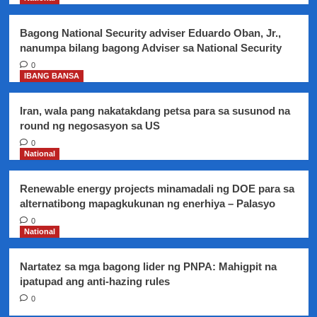
sa
Quezon
Bagong National Security adviser Eduardo Oban, Jr.,
City
nanumpa bilang bagong Adviser sa National Security
0
IBANG BANSA
Iran, wala pang nakatakdang petsa para sa susunod na
round ng negosasyon sa US
0
National
Renewable energy projects minamadali ng DOE para sa
alternatibong mapagkukunan ng enerhiya – Palasyo
0
National
Nartatez sa mga bagong lider ng PNPA: Mahigpit na
ipatupad ang anti-hazing rules
0