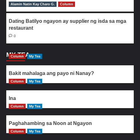
Alamin Natin Kay Charo G.
0
Column
Dating Batilyo ngayon ay supplier ng isda sa mga
restaurant
0
MY TEA
Column
My Tea
Bakit mahalaga ang payo ni Nanay?
Column
My Tea
Ina
Column
My Tea
Paghahambing sa Noon at Ngayon
Column
My Tea