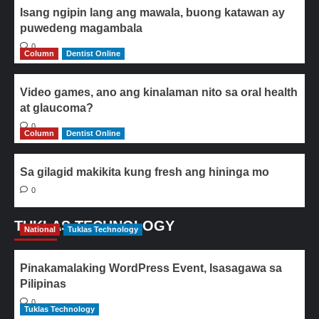
Isang ngipin lang ang mawala, buong katawan ay
puwedeng magambala
0
Column
Dentist Online
Video games, ano ang kinalaman nito sa oral health
at glaucoma?
0
Column
Dentist Online
Sa gilagid makikita kung fresh ang hininga mo
0
TUKLAS TECHNOLOGY
National
Tuklas Technology
Pinakamalaking WordPress Event, Isasagawa sa
Pilipinas
0
Tuklas Technology