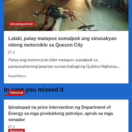
Uncategorized
Lalaki, patay matapos sumalpok ang sinasakyan
nitong motorsiklo sa Quezon City
0
Patay ang motorcycle rider matapos sumalpok sa
pampasaherong jeepney sa may bahagi ng Quirino Highway,...
Read
Read More
more
about
In case you missed it
Lalaki,
National
patay
matapos
Ipinatupad na price intervention ng Department of
sumalpok
Energy sa mga produktong petrolyo, aprub sa mga
ang
senador
sinasakyan
nitong
0
motorsiklo
National