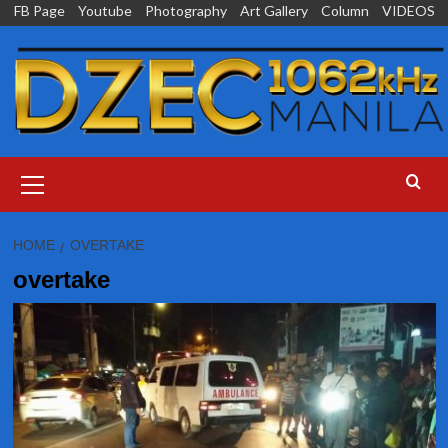
Skip
FB Page
Youtube
Photography
Art Gallery
Column
VIDEOS
to
content
Primary
Menu
HOME
OVERTAKE
overtake