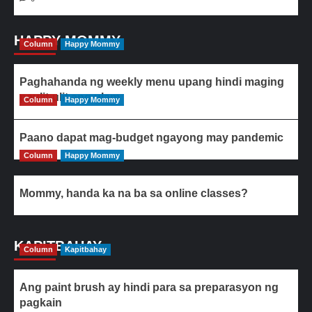
HAPPY MOMMY
Column
Happy Mommy
Paghahanda ng weekly menu upang hindi maging
paulit-ulit ang ulam
Column
Happy Mommy
Paano dapat mag-budget ngayong may pandemic
Column
Happy Mommy
Mommy, handa ka na ba sa online classes?
KAPITBAHAY
Column
Kapitbahay
Ang paint brush ay hindi para sa preparasyon ng
pagkain