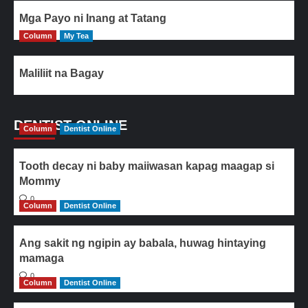
Mga Payo ni Inang at Tatang
Column
My Tea
Maliliit na Bagay
DENTIST ONLINE
Column
Dentist Online
Tooth decay ni baby maiiwasan kapag maagap si
Mommy
0
Column
Dentist Online
Ang sakit ng ngipin ay babala, huwag hintaying
mamaga
0
Column
Dentist Online