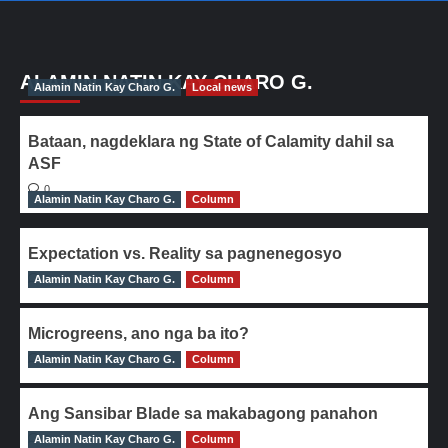
ALAMIN NATIN KAY CHARO G.
Alamin Natin Kay Charo G.
Local news
Bataan, nagdeklara ng State of Calamity dahil sa
ASF
0
Alamin Natin Kay Charo G.
Column
Expectation vs. Reality sa pagnenegosyo
Alamin Natin Kay Charo G.
0
Column
Microgreens, ano nga ba ito?
Alamin Natin Kay Charo G.
0
Column
Ang Sansibar Blade sa makabagong panahon
Alamin Natin Kay Charo G.
0
Column