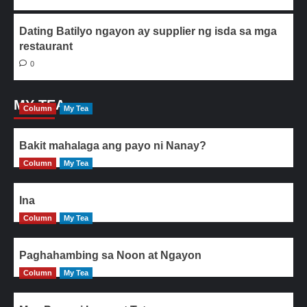
Dating Batilyo ngayon ay supplier ng isda sa mga
restaurant
0
MY TEA
Column
My Tea
Bakit mahalaga ang payo ni Nanay?
Column
My Tea
Ina
Column
My Tea
Paghahambing sa Noon at Ngayon
Column
My Tea