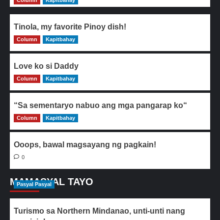
Column
Kapitbahay
Tinola, my favorite Pinoy dish!
Column
0
Kapitbahay
Love ko si Daddy
Column
0
Kapitbahay
“Sa sementaryo nabuo ang mga pangarap ko“
Column
0
Kapitbahay
Ooops, bawal magsayang ng pagkain!
0
MAMASYAL TAYO
Pasyal Pasyal
Turismo sa Northern Mindanao, unti-unti nang