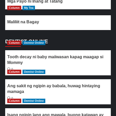
Mga Payo ni Inang at Tatang
Column
My Tea
Maliliit na Bagay
DENTIST ONLINE
Column
Dentist Online
Tooth decay ni baby maiiwasan kapag maagap si
Mommy
0
Column
Dentist Online
Ang sakit ng ngipin ay babala, huwag hintaying
mamaga
0
Column
Dentist Online
Isang ngipin lang ang mawala, buong katawan ay