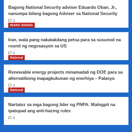
Bagong National Security adviser Eduardo Oban, Jr.,
nanumpa bilang bagong Adviser sa National Security
0
IBANG BANSA
Iran, wala pang nakatakdang petsa para sa susunod na
round ng negosasyon sa US
0
National
Renewable energy projects minamadali ng DOE para sa
alternatibong mapagkukunan ng enerhiya – Palasyo
0
National
Nartatez sa mga bagong lider ng PNPA: Mahigpit na
ipatupad ang anti-hazing rules
0