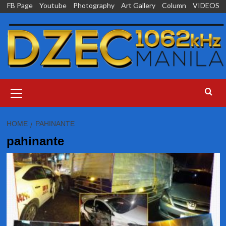
Skip
FB Page
Youtube
Photography
Art Gallery
Column
VIDEOS
to
content
Primary
Menu
HOME
PAHINANTE
pahinante