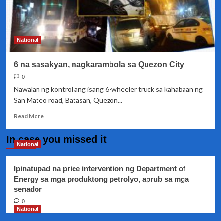
National
6 na sasakyan, nagkarambola sa Quezon City
0
Nawalan ng kontrol ang isang 6-wheeler truck sa kahabaan ng
San Mateo road, Batasan, Quezon...
Read
Read More
more
about
In case you missed it
6
National
na
sasakyan,
Ipinatupad na price intervention ng Department of
nagkarambola
Energy sa mga produktong petrolyo, aprub sa mga
sa
senador
Quezon
City
0
National