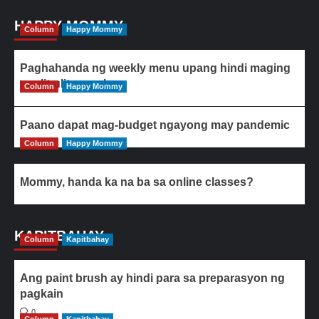
HAPPY MOMMY
Column
Happy Mommy
Paghahanda ng weekly menu upang hindi maging
paulit-ulit ang ulam
Column
Happy Mommy
Paano dapat mag-budget ngayong may pandemic
Column
Happy Mommy
Mommy, handa ka na ba sa online classes?
KAPITBAHAY
Column
Kapitbahay
Ang paint brush ay hindi para sa preparasyon ng
pagkain
0