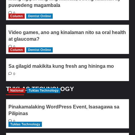
puwedeng magambala
0
Column
Dentist Online
Video games, ano ang kinalaman nito sa oral health
at glaucoma?
0
Column
Dentist Online
Sa gilagid makikita kung fresh ang hininga mo
0
TUKLAS TECHNOLOGY
National
Tuklas Technology
Pinakamalaking WordPress Event, Isasagawa sa
Pilipinas
0
Tuklas Technology