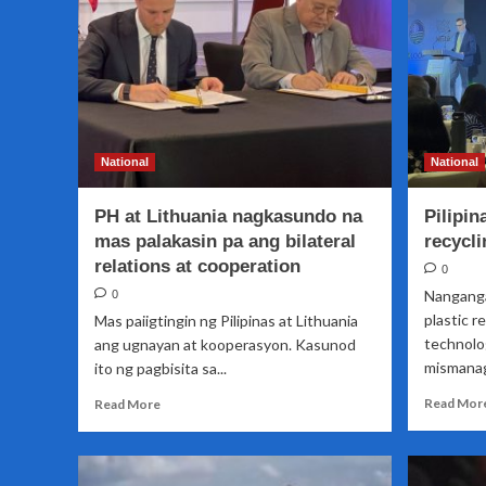
bilang
World’s
Top
Dive
Destination
National
National
PH at Lithuania nagkasundo na
Pilipin
mas palakasin pa ang bilateral
recycli
relations at cooperation
0
Nanganga
0
plastic r
Mas paiigtingin ng Pilipinas at Lithuania
technolo
ang ugnayan at kooperasyon. Kasunod
mismanag
ito ng pagbisita sa...
Read
Read Mor
Read More
more
about
PH
at