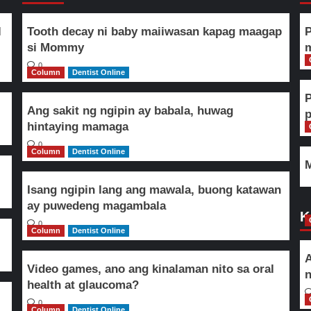
l
Tooth decay ni baby maiiwasan kapag maagap
P
si Mommy
m
0
Column
Dentist Online
Ang sakit ng ngipin ay babala, huwag
hintaying mamaga
0
Column
Dentist Online
M
Isang ngipin lang ang mawala, buong katawan
ay puwedeng magambala
K
0
Column
Dentist Online
A
Video games, ano ang kinalaman nito sa oral
n
health at glaucoma?
0
Column
Dentist Online