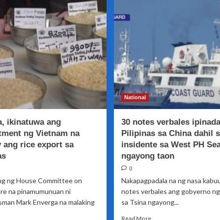
Pagpasok
sa
ng
mga
UN
plastic
Rapporteur
recycling
sa
infrastructure
Pilipinas
,
pinaiimbestigahan
sa
Senado
National
, ikinatuwa ang
30 notes verbales ipinada
ment ng Vietnam na
Pilipinas sa China dahil 
 ang rice export sa
insidente sa West PH Se
as
ngayong taon
0
ing ng House Committee on
Nakapagpadala na ng nasa kabu
ure na pinamumunuan ni
notes verbales ang gobyerno ng 
man Mark Enverga na malaking
sa Tsina ngayong...
Read
Read More