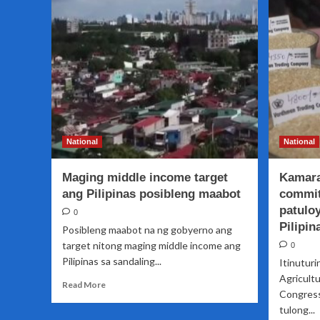
Lithuania
nagkasundo
na
mas
palakasin
pa
ang
bilateral
relations
at
National
National
cooperation
Maging middle income target
Kamara
ang Pilipinas posibleng maabot
commit
patuloy
0
Pilipin
Posibleng maabot na ng gobyerno ang
target nitong maging middle income ang
0
Pilipinas sa sandaling...
Itinutur
Agricult
Read
Read More
Congress
more
tulong...
about