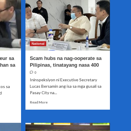
ICC
pag-
aaralan
National
eur sa
Scam hubs na nag-ooperate sa
ahan sa
Pilipinas, tinatayang nasa 400
0
Ininspeksiyon ni Executive Secretary
Lucas Bersamin ang isa sa mga gusali sa
cos sa
Pasay City na...
d
Read
Read More
more
about
Scam
hubs
na