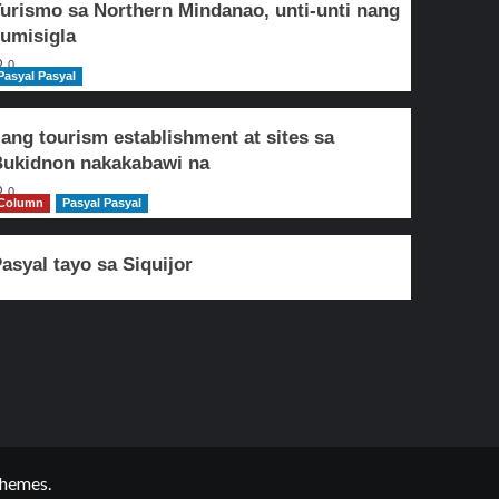
urismo sa Northern Mindanao, unti-unti nang
umisigla
0
Pasyal Pasyal
lang tourism establishment at sites sa
ukidnon nakakabawi na
0
Column
Pasyal Pasyal
asyal tayo sa Siquijor
hemes.