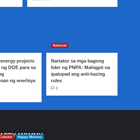
more
about
DOF
nilinaw
na
hindi
kasama
sa
National
magbabayad
ng
energy projects
Nartatez sa mga bagong
contribution
 ng DOE para sa
lider ng PNPA: Mahigpit na
ang
ng
ipatupad ang anti-hazing
mga
nan ng enerhiya
rules
retired
military
0
at
uniformed
personnel
APPY MOMMY
Column
Happy Mommy