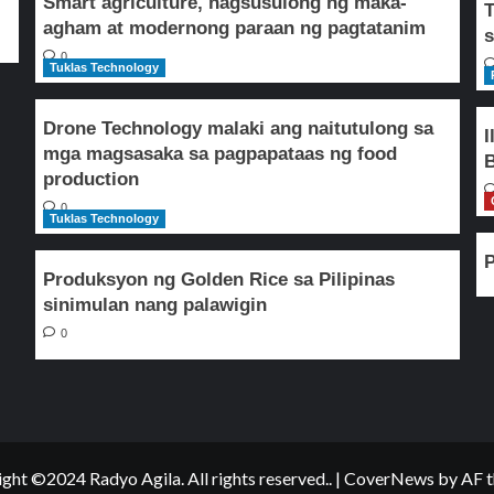
Smart agriculture, nagsusulong ng maka-
T
agham at modernong paraan ng pagtatanim
s
0
Tuklas Technology
Drone Technology malaki ang naitutulong sa
I
mga magsasaka sa pagpapataas ng food
B
production
0
Tuklas Technology
P
Produksyon ng Golden Rice sa Pilipinas
sinimulan nang palawigin
0
ght ©2024 Radyo Agila. All rights reserved..
|
CoverNews
by AF t