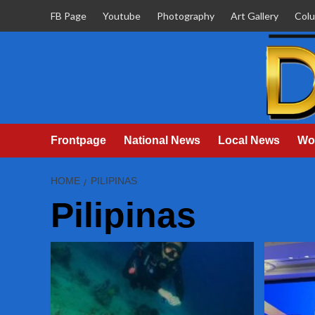
Skip
FB Page
Youtube
Photography
Art Gallery
Col
to
content
Frontpage
National News
Local News
Wo
HOME
PILIPINAS
Pilipinas