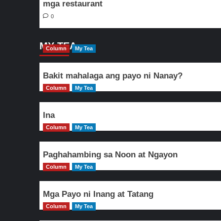
mga restaurant
0
MY TEA
Column
My Tea
Bakit mahalaga ang payo ni Nanay?
Column
My Tea
Ina
Column
My Tea
Paghahambing sa Noon at Ngayon
Column
My Tea
Mga Payo ni Inang at Tatang
Column
My Tea