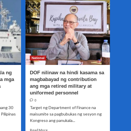
nag-
ooperate
sa
Pilipinas,
tinatayang
nasa
400
National
la ng
DOF nilinaw na hindi kasama sa
sa mga
magbabayad ng contribution
a
ang mga retired military at
uniformed personnel
0
uang 30
Target ng Department of Finance na
Pilipinas
maisumite sa pagbubukas ng sesyon ng
Kongreso ang panukala...
Read
Read More