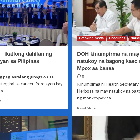
Breaking News
Headlines
Natio
, ikatlong dahilan ng
DOH kinumpirma na may
yan sa Pilipinas
natukoy na bagong kaso 
Mpox sa bansa
g pag-aaral ang ginagawa sa
0
tungkol sa cancer. Pero ayon kay
Kinumpirma ni Health Secretary
o...
Herbosa na may natukoy na bag
ng monkeypox sa...
Read
e
more
Read
Read More
about
more
Cancer
about
,
DOH
ikatlong
kinumpirma
dahilan
na