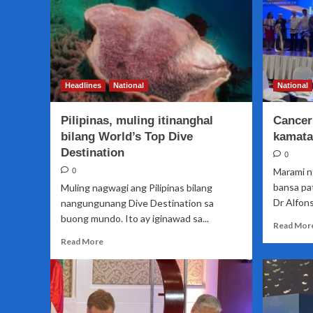
Headlines
National
National
Pilipinas, muling itinanghal
Cancer 
bilang World’s Top Dive
kamata
Destination
0
Marami n
0
bansa pa
Muling nagwagi ang Pilipinas bilang
Dr Alfons
nangungunang Dive Destination sa
buong mundo. Ito ay iginawad sa...
Read Mor
Read
Read More
more
about
Pilipinas,
muling
itinanghal