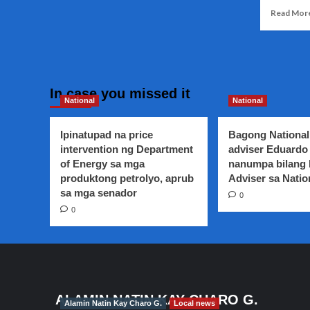
Maging
Read Mor
middle
income
target
ang
Pilipinas
posibleng
In case you missed it
maabot
National
National
Ipinatupad na price
Bagong National
intervention ng Department
adviser Eduardo 
of Energy sa mga
nanumpa bilang
produktong petrolyo, aprub
Adviser sa Natio
sa mga senador
0
0
ALAMIN NATIN KAY CHARO G.
Alamin Natin Kay Charo G.
Local news