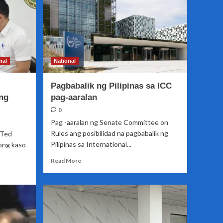
nal
National
Pagbabalik ng Pilipinas sa ICC
ng
pag-aaralan
0
Pag -aaralan ng Senate Committee on
Rules ang posibilidad na pagbabalik ng
 Ted
Pilipinas sa International...
ong kaso
Read
Read More
more
about
Pagbabalik
ng
Pilipinas
sa