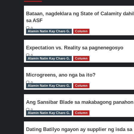
Bataan, nagdeklara ng State of Calamity dahi
sa ASF
0
Alamin Natin Kay Charo G.
Column
Expectation vs. Reality sa pagnenegosyo
0
Alamin Natin Kay Charo G.
Column
Microgreens, ano nga ba ito?
0
Alamin Natin Kay Charo G.
Column
Ang Sansibar Blade sa makabagong panahon
0
Alamin Natin Kay Charo G.
Column
Dating Batilyo ngayon ay supplier ng isda sa