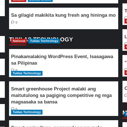
T
Sa gilagid makikita kung fresh ang hininga mo
0
L
TUKLAS TECHNOLOGY
National
Tuklas Technology
Pinakamalaking WordPress Event, Isasagawa
“
sa Pilipinas
0
Tuklas Technology
O
Smart greenhouse Project malaki ang
maitutulong sa pagiging competitive ng mga
magsasaka sa bansa
0
M
Tuklas Technology