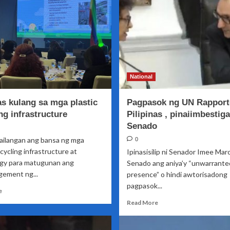
ng
may
kamatayan
natukoy
sa
na
Pilipinas
bagong
kaso
ng
Mpox
sa
National
bansa
as kulang sa mga plastic
Pagpasok ng UN Rapport
ng infrastructure
Pilipinas , pinaiimbestig
Senado
ilangan ang bansa ng mga
0
ecycling infrastructure at
Ipinasisilip ni Senador Imee Mar
gy para matugunan ang
Senado ang aniya’y “unwarrante
ement ng...
presence” o hindi awtorisadong
pagpasok...
Read
e
more
Read
Read More
about
more
Pilipinas
about
kulang