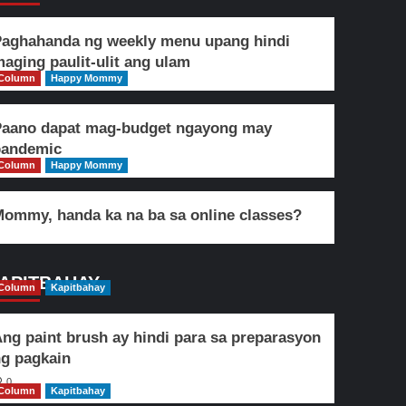
aghahanda ng weekly menu upang hindi
aging paulit-ulit ang ulam
Column
Happy Mommy
Paano dapat mag-budget ngayong may
pandemic
Column
Happy Mommy
ommy, handa ka na ba sa online classes?
APITBAHAY
Column
Kapitbahay
ng paint brush ay hindi para sa preparasyon
g pagkain
0
Column
Kapitbahay