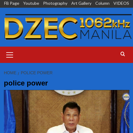
Skip
FB Page
Youtube
Photography
Art Gallery
Column
VIDEOS
to
content
Primary
Menu
HOME
POLICE POWER
police power