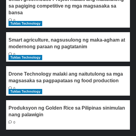
sa pagiging competitive ng mga magsasaka sa
bansa
0
Tuklas Technology
Smart agriculture, nagsusulong ng maka-agham at
modernong paraan ng pagtatanim
0
Tuklas Technology
Drone Technology malaki ang naitutulong sa mga
magsasaka sa pagpapataas ng food production
0
Tuklas Technology
Produksyon ng Golden Rice sa Pilipinas sinimulan
nang palawigin
0