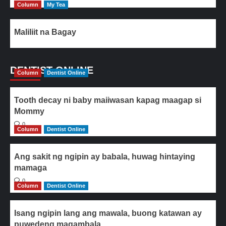
Column
My Tea
Maliliit na Bagay
DENTIST ONLINE
Column
Dentist Online
Tooth decay ni baby maiiwasan kapag maagap si
Mommy
0
Column
Dentist Online
Ang sakit ng ngipin ay babala, huwag hintaying
mamaga
0
Column
Dentist Online
Isang ngipin lang ang mawala, buong katawan ay
puwedeng magambala