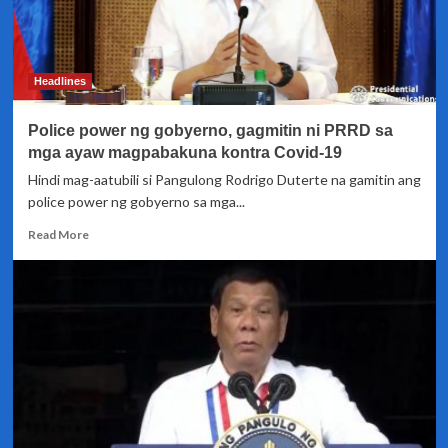
Headlines
Police power ng gobyerno, gagmitin ni PRRD sa
mga ayaw magpabakuna kontra Covid-19
Hindi mag-aatubili si Pangulong Rodrigo Duterte na gamitin ang
police power ng gobyerno sa mga...
Read
Read More
more
about
Police
power
ng
gobyerno,
gagmitin
ni
PRRD
sa
mga