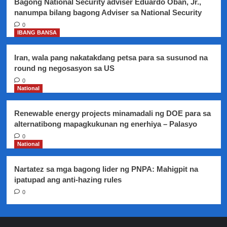
Bagong National Security adviser Eduardo Oban, Jr.,
nanumpa bilang bagong Adviser sa National Security
0
IBANG BANSA
Iran, wala pang nakatakdang petsa para sa susunod na
round ng negosasyon sa US
0
National
Renewable energy projects minamadali ng DOE para sa
alternatibong mapagkukunan ng enerhiya – Palasyo
0
National
Nartatez sa mga bagong lider ng PNPA: Mahigpit na
ipatupad ang anti-hazing rules
0