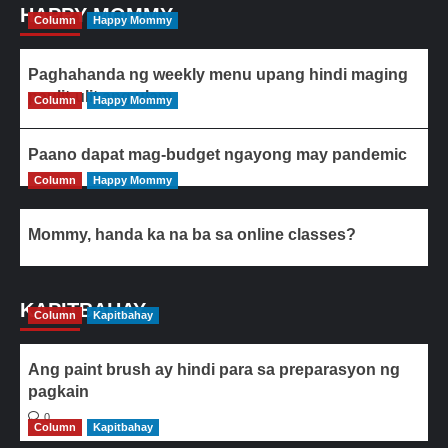
HAPPY MOMMY
Column
Happy Mommy
Paghahanda ng weekly menu upang hindi maging
paulit-ulit ang ulam
Column
Happy Mommy
Paano dapat mag-budget ngayong may pandemic
Column
Happy Mommy
Mommy, handa ka na ba sa online classes?
KAPITBAHAY
Column
Kapitbahay
Ang paint brush ay hindi para sa preparasyon ng
pagkain
0
Column
Kapitbahay