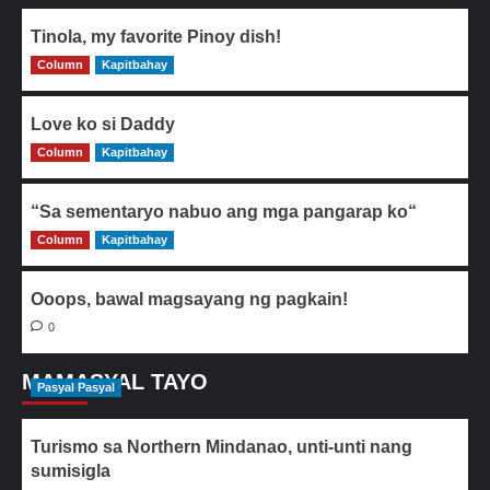
Tinola, my favorite Pinoy dish!
Column
0
Kapitbahay
Love ko si Daddy
Column
0
Kapitbahay
“Sa sementaryo nabuo ang mga pangarap ko“
Column
0
Kapitbahay
Ooops, bawal magsayang ng pagkain!
0
MAMASYAL TAYO
Pasyal Pasyal
Turismo sa Northern Mindanao, unti-unti nang
sumisigla