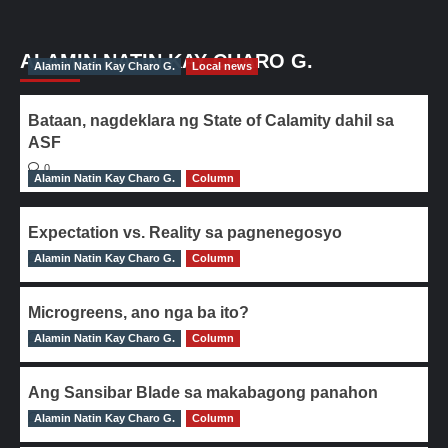
ALAMIN NATIN KAY CHARO G.
Alamin Natin Kay Charo G.
Local news
Bataan, nagdeklara ng State of Calamity dahil sa
ASF
0
Alamin Natin Kay Charo G.
Column
Expectation vs. Reality sa pagnenegosyo
Alamin Natin Kay Charo G.
0
Column
Microgreens, ano nga ba ito?
Alamin Natin Kay Charo G.
0
Column
Ang Sansibar Blade sa makabagong panahon
Alamin Natin Kay Charo G.
0
Column