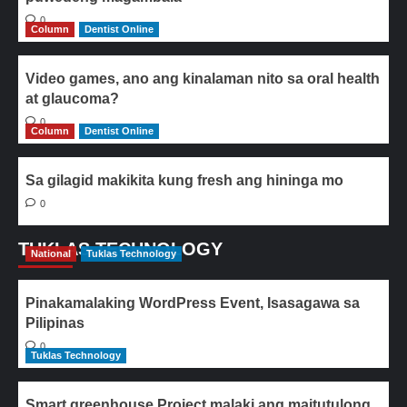
0
Column
Dentist Online
Video games, ano ang kinalaman nito sa oral health
at glaucoma?
0
Column
Dentist Online
Sa gilagid makikita kung fresh ang hininga mo
0
TUKLAS TECHNOLOGY
National
Tuklas Technology
Pinakamalaking WordPress Event, Isasagawa sa
Pilipinas
0
Tuklas Technology
Smart greenhouse Project malaki ang maitutulong