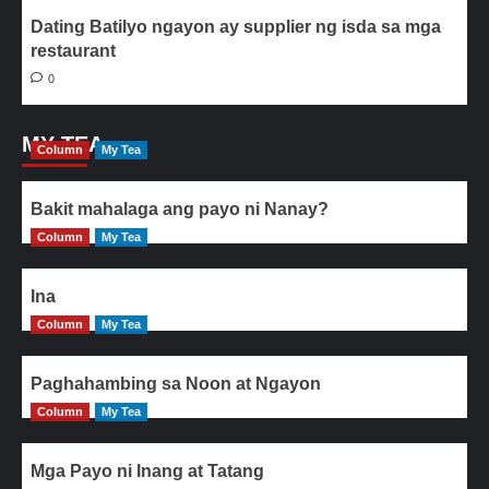
Dating Batilyo ngayon ay supplier ng isda sa mga
restaurant
0
MY TEA
Column
My Tea
Bakit mahalaga ang payo ni Nanay?
Column
My Tea
Ina
Column
My Tea
Paghahambing sa Noon at Ngayon
Column
My Tea
Mga Payo ni Inang at Tatang