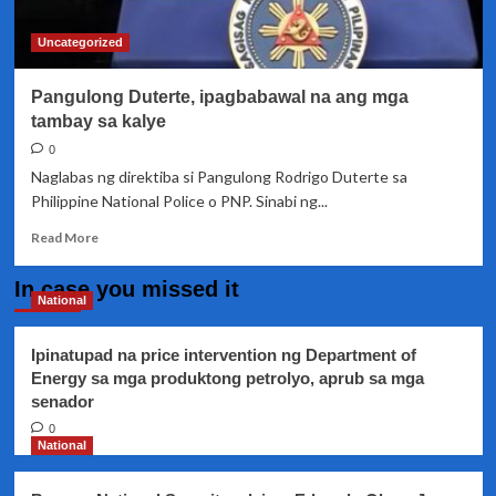
ayaw
magpabakuna
Uncategorized
kontra
Covid-
Pangulong Duterte, ipagbabawal na ang mga
19
tambay sa kalye
0
Naglabas ng direktiba si Pangulong Rodrigo Duterte sa
Philippine National Police o PNP. Sinabi ng...
Read
Read More
more
about
In case you missed it
Pangulong
National
Duterte,
ipagbabawal
Ipinatupad na price intervention ng Department of
na
Energy sa mga produktong petrolyo, aprub sa mga
ang
senador
mga
tambay
0
sa
National
kalye