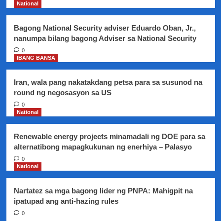
ayon
National
sa
Malakanyang
Bagong National Security adviser Eduardo Oban, Jr.,
nanumpa bilang bagong Adviser sa National Security
0
IBANG BANSA
Iran, wala pang nakatakdang petsa para sa susunod na
round ng negosasyon sa US
0
National
Renewable energy projects minamadali ng DOE para sa
alternatibong mapagkukunan ng enerhiya – Palasyo
0
National
Nartatez sa mga bagong lider ng PNPA: Mahigpit na
ipatupad ang anti-hazing rules
0