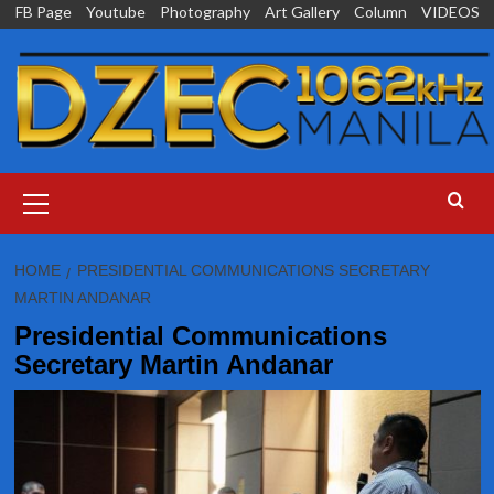
Skip
FB Page
Youtube
Photography
Art Gallery
Column
VIDEOS
to
content
Primary
Menu
HOME
PRESIDENTIAL COMMUNICATIONS SECRETARY
MARTIN ANDANAR
Presidential Communications
Secretary Martin Andanar