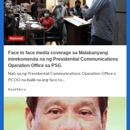
National
Face to face media coverage sa Malakanyang
inirekomenda na ng Presidential Communications
Operation Office sa PSG
Nais na ng Presidential Communications Operation Office o
PCOO na ibalik na ang face to...
Read
Read More
more
about
Face
to
face
media
coverage