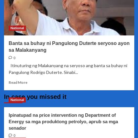
pang
final
draft
ayon
sa
National
Malakanyang
Banta sa buhay ni Pangulong Duterte seryoso ayon
sa Malakanyang
0
Itinuturing ng Malakanyang na seryoso ang banta sa buhay ni
Pangulong Rodrigo Duterte. Sinabi...
Read
Read More
more
about
In case you missed it
Banta
National
sa
buhay
Ipinatupad na price intervention ng Department of
ni
Energy sa mga produktong petrolyo, aprub sa mga
Pangulong
senador
Duterte
seryoso
0