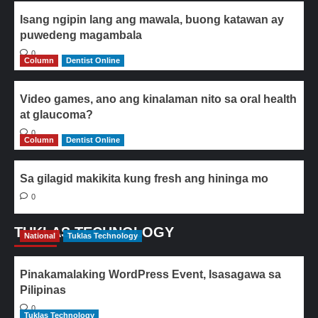
Isang ngipin lang ang mawala, buong katawan ay
puwedeng magambala
0
Column
Dentist Online
Video games, ano ang kinalaman nito sa oral health
at glaucoma?
0
Column
Dentist Online
Sa gilagid makikita kung fresh ang hininga mo
0
TUKLAS TECHNOLOGY
National
Tuklas Technology
Pinakamalaking WordPress Event, Isasagawa sa
Pilipinas
0
Tuklas Technology