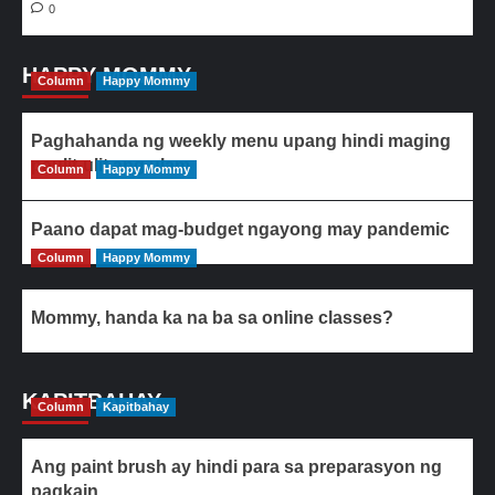
0
HAPPY MOMMY
Column
Happy Mommy
Paghahanda ng weekly menu upang hindi maging
paulit-ulit ang ulam
Column
Happy Mommy
Paano dapat mag-budget ngayong may pandemic
Column
Happy Mommy
Mommy, handa ka na ba sa online classes?
KAPITBAHAY
Column
Kapitbahay
Ang paint brush ay hindi para sa preparasyon ng
pagkain