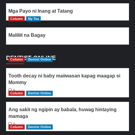
Mga Payo ni Inang at Tatang
Column
My Tea
Maliliit na Bagay
DENTIST ONLINE
Column
Dentist Online
Tooth decay ni baby maiiwasan kapag maagap si
Mommy
0
Column
Dentist Online
Ang sakit ng ngipin ay babala, huwag hintaying
mamaga
0
Column
Dentist Online