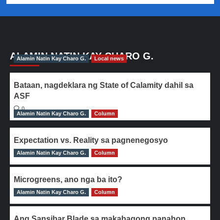
ALAMIN NATIN KAY CHARO G.
Alamin Natin Kay Charo G.
Local news
Bataan, nagdeklara ng State of Calamity dahil sa
ASF
0
Alamin Natin Kay Charo G.
Column
Expectation vs. Reality sa pagnenegosyo
Alamin Natin Kay Charo G.
0
Column
Microgreens, ano nga ba ito?
Alamin Natin Kay Charo G.
0
Column
Ang Sansibar Blade sa makabagong panahon