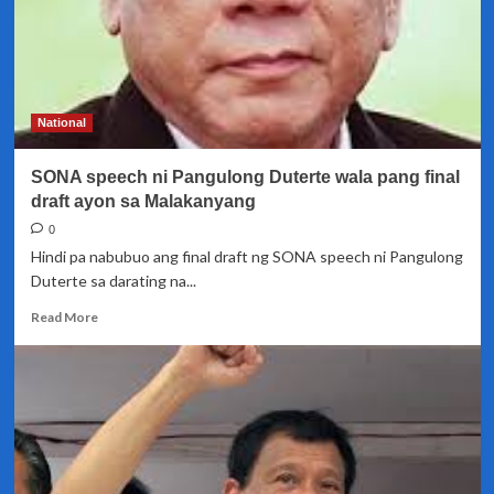
sa
Malakanyang
inirekomenda
na
ng
Presidential
National
Communications
Operation
SONA speech ni Pangulong Duterte wala pang final
Office
sa
draft ayon sa Malakanyang
PSG
0
Hindi pa nabubuo ang final draft ng SONA speech ni Pangulong
Duterte sa darating na...
Read
Read More
more
about
SONA
speech
ni
Pangulong
Duterte
wala