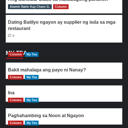
Alamin Natin Kay Charo G.
0
Column
Dating Batilyo ngayon ay supplier ng isda sa mga
restaurant
0
MY TEA
Column
My Tea
Bakit mahalaga ang payo ni Nanay?
Column
My Tea
Ina
Column
My Tea
Paghahambing sa Noon at Ngayon
Column
My Tea