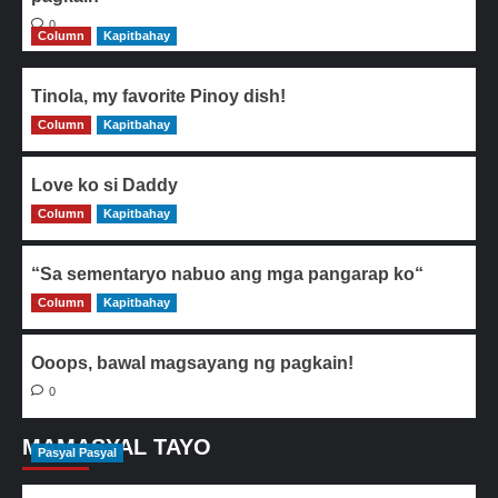
0
Column
Kapitbahay
Tinola, my favorite Pinoy dish!
Column
0
Kapitbahay
Love ko si Daddy
Column
0
Kapitbahay
“Sa sementaryo nabuo ang mga pangarap ko“
Column
0
Kapitbahay
Ooops, bawal magsayang ng pagkain!
0
MAMASYAL TAYO
Pasyal Pasyal