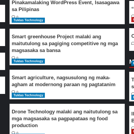
Pinakamalaking WordPress Event, Isasagawa
“
sa Pilipinas
0
Tuklas Technology
O
Smart greenhouse Project malaki ang
maitutulong sa pagiging competitive ng mga
magsasaka sa bansa
0
M
Tuklas Technology
Smart agriculture, nagsusulong ng maka-
T
agham at modernong paraan ng pagtatanim
s
0
Tuklas Technology
Drone Technology malaki ang naitutulong sa
I
mga magsasaka sa pagpapataas ng food
B
production
0