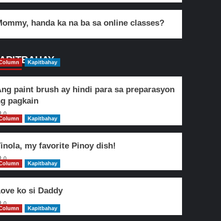
ommy, handa ka na ba sa online classes?
APITBAHAY
Column
Kapitbahay
ng paint brush ay hindi para sa preparasyon
g pagkain
0
Column
Kapitbahay
inola, my favorite Pinoy dish!
0
Column
Kapitbahay
ove ko si Daddy
0
Column
Kapitbahay