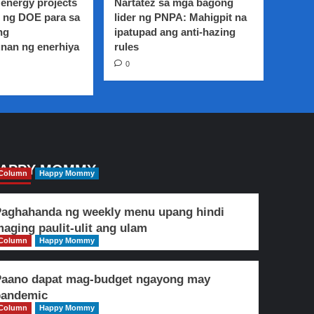
energy projects
Nartatez sa mga bagong
 ng DOE para sa
lider ng PNPA: Mahigpit na
ng
ipatupad ang anti-hazing
nan ng enerhiya
rules
0
APPY MOMMY
Column
Happy Mommy
aghahanda ng weekly menu upang hindi
aging paulit-ulit ang ulam
Column
Happy Mommy
Paano dapat mag-budget ngayong may
pandemic
Column
Happy Mommy