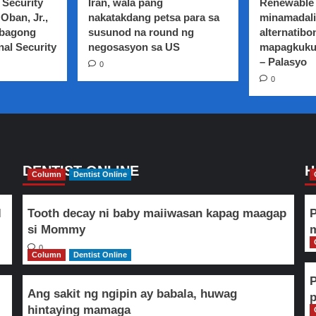
 Security
Iran, wala pang
Renewable 
sa
Oban, Jr.,
nakatakdang petsa para sa
minamadali
Asean
 bagong
susunod na round ng
alternatibo
organization,
nal Security
balak
negosasyon sa US
mapagkuku
palakasin
– Palasyo
0
ng
0
Italya
DENTIST ONLINE
H
Column
Dentist Online
l
Tooth decay ni baby maiiwasan kapag maagap
P
si Mommy
m
0
Column
Dentist Online
Ang sakit ng ngipin ay babala, huwag
hintaying mamaga