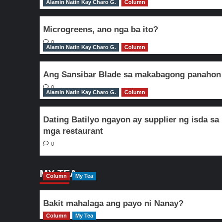
Alamin Natin Kay Charo G.
Column
Microgreens, ano nga ba ito?
0
Alamin Natin Kay Charo G.
Column
Ang Sansibar Blade sa makabagong panahon
0
Alamin Natin Kay Charo G.
Column
Dating Batilyo ngayon ay supplier ng isda sa
mga restaurant
0
MY TEA
Column
My Tea
Bakit mahalaga ang payo ni Nanay?
Column
My Tea