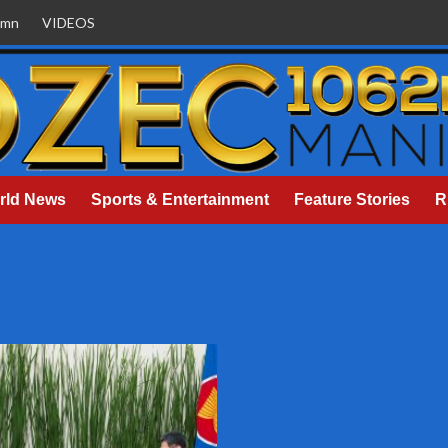
umn
VIDEOS
rld News
Sports & Entertainment
Feature Stories
R