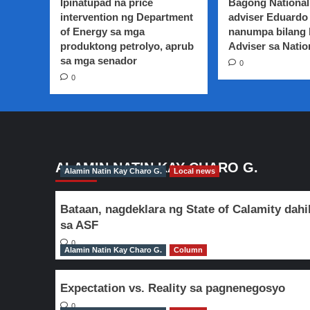
Ipinatupad na price
Bagong National
nag-
intervention ng Department
adviser Eduardo 
courtesy
of Energy sa mga
nanumpa bilang
call
produktong petrolyo, aprub
kay
Adviser sa Natio
Japanese
sa mga senador
0
foreign
0
minister
Taro
Kono
ALAMIN NATIN KAY CHARO G.
Alamin Natin Kay Charo G.
Local news
Bataan, nagdeklara ng State of Calamity dahi
sa ASF
0
Alamin Natin Kay Charo G.
Column
Expectation vs. Reality sa pagnenegosyo
0