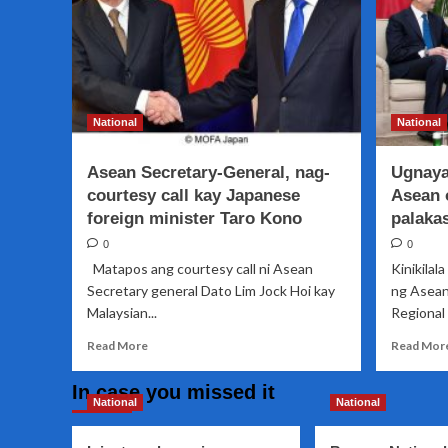
National
National
Asean Secretary-General, nag-
Ugnaya
courtesy call kay Japanese
Asean 
foreign minister Taro Kono
palakas
0
0
Matapos ang courtesy call ni Asean
Kinikila
Secretary general Dato Lim Jock Hoi kay
ng Asean
Malaysian...
Regional 
Read
Read More
Read Mor
more
about
In case you missed it
Asean
National
National
Secretary-
General,