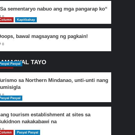
Sa sementaryo nabuo ang mga pangarap ko“
0
Column
Kapitbahay
oops, bawal magsayang ng pagkain!
0
AMASYAL TAYO
Pasyal Pasyal
urismo sa Northern Mindanao, unti-unti nang
umisigla
0
Pasyal Pasyal
lang tourism establishment at sites sa
ukidnon nakakabawi na
0
Column
Pasyal Pasyal