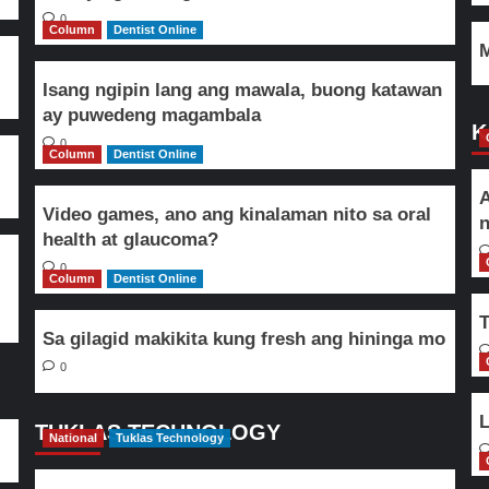
0
Column
Dentist Online
M
Isang ngipin lang ang mawala, buong katawan
ay puwedeng magambala
K
0
Column
Dentist Online
A
Video games, ano ang kinalaman nito sa oral
n
health at glaucoma?
0
Column
Dentist Online
T
Sa gilagid makikita kung fresh ang hininga mo
0
L
TUKLAS TECHNOLOGY
National
Tuklas Technology