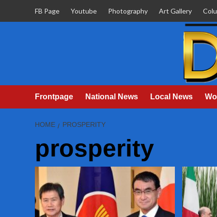
Skip
FB Page
Youtube
Photography
Art Gallery
Col
to
content
Frontpage
National News
Local News
Wo
HOME
PROSPERITY
prosperity