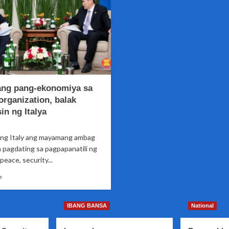
ng pang-ekonomiya sa
organization, balak
in ng Italya
la ng Italy ang mayamang ambag
 pagdating sa pagpapanatili ng
peace, security...
Read
e
more
about
Ugnayang
IBANG BANSA
National
pang-
ekonomiya