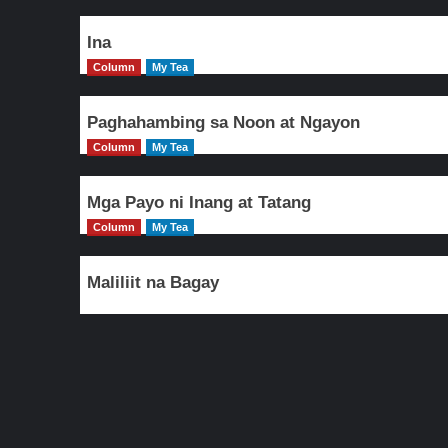
Ina
Column
My Tea
Paghahambing sa Noon at Ngayon
Column
My Tea
Mga Payo ni Inang at Tatang
Column
My Tea
Maliliit na Bagay