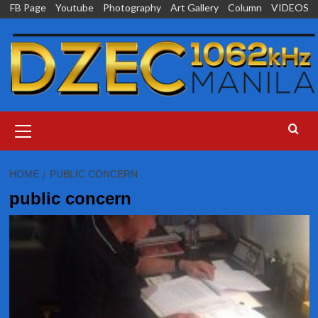
Skip
FB Page
Youtube
Photography
Art Gallery
Column
VIDEOS
to
content
Primary
Menu
HOME
PUBLIC CONCERN
public concern