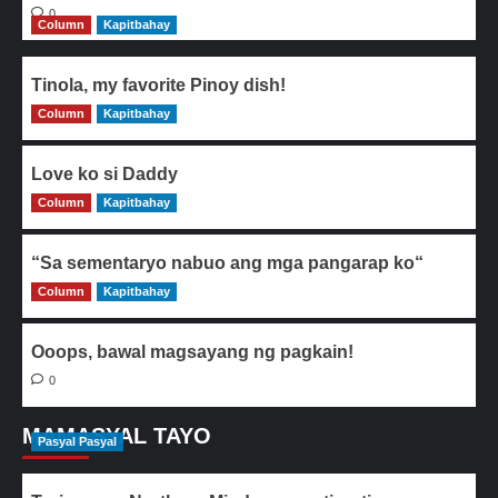
0
Column
Kapitbahay
Tinola, my favorite Pinoy dish!
Column
0
Kapitbahay
Love ko si Daddy
Column
0
Kapitbahay
“Sa sementaryo nabuo ang mga pangarap ko“
Column
0
Kapitbahay
Ooops, bawal magsayang ng pagkain!
0
MAMASYAL TAYO
Pasyal Pasyal