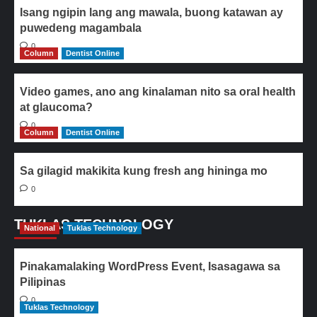
Isang ngipin lang ang mawala, buong katawan ay
puwedeng magambala
0
Column
Dentist Online
Video games, ano ang kinalaman nito sa oral health
at glaucoma?
0
Column
Dentist Online
Sa gilagid makikita kung fresh ang hininga mo
0
TUKLAS TECHNOLOGY
National
Tuklas Technology
Pinakamalaking WordPress Event, Isasagawa sa
Pilipinas
0
Tuklas Technology