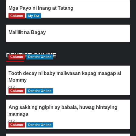
Mga Payo ni Inang at Tatang
Column
My Tea
Maliliit na Bagay
DENTIST ONLINE
Column
Dentist Online
Tooth decay ni baby maiiwasan kapag maagap si
Mommy
0
Column
Dentist Online
Ang sakit ng ngipin ay babala, huwag hintaying
mamaga
0
Column
Dentist Online