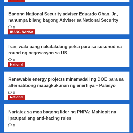
Pangulong
Duterte
Bagong National Security adviser Eduardo Oban, Jr.,
nanumpa bilang bagong Adviser sa National Security
0
IBANG BANSA
Iran, wala pang nakatakdang petsa para sa susunod na
round ng negosasyon sa US
0
National
Renewable energy projects minamadali ng DOE para sa
alternatibong mapagkukunan ng enerhiya – Palasyo
0
National
Nartatez sa mga bagong lider ng PNPA: Mahigpit na
ipatupad ang anti-hazing rules
0