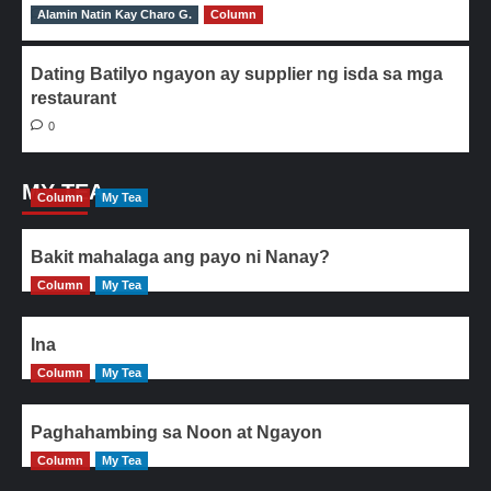
Alamin Natin Kay Charo G.
0
Column
Dating Batilyo ngayon ay supplier ng isda sa mga
restaurant
0
MY TEA
Column
My Tea
Bakit mahalaga ang payo ni Nanay?
Column
My Tea
Ina
Column
My Tea
Paghahambing sa Noon at Ngayon
Column
My Tea