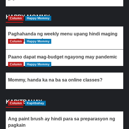
HAPPY MOMMY
Column
Happy Mommy
Paghahanda ng weekly menu upang hindi maging
paulit-ulit ang ulam
Column
Happy Mommy
Paano dapat mag-budget ngayong may pandemic
Column
Happy Mommy
Mommy, handa ka na ba sa online classes?
KAPITBAHAY
Column
Kapitbahay
Ang paint brush ay hindi para sa preparasyon ng
pagkain