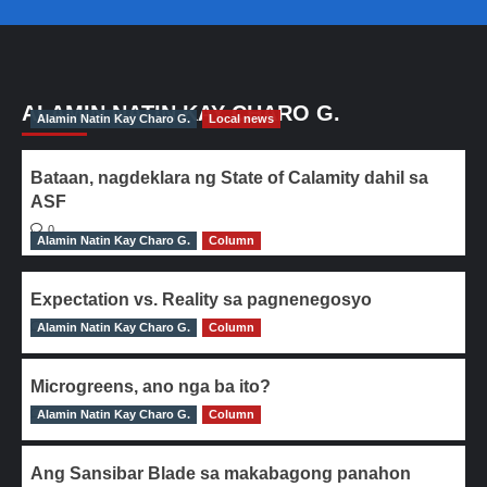
ALAMIN NATIN KAY CHARO G.
Alamin Natin Kay Charo G.
Local news
Bataan, nagdeklara ng State of Calamity dahil sa
ASF
0
Alamin Natin Kay Charo G.
Column
Expectation vs. Reality sa pagnenegosyo
Alamin Natin Kay Charo G.
0
Column
Microgreens, ano nga ba ito?
Alamin Natin Kay Charo G.
0
Column
Ang Sansibar Blade sa makabagong panahon