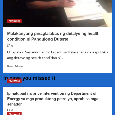
National
Malakanyang pinaglalabas ng detalye ng health
condition ni Pangulong Duterte
0
Umapela si Senador Panfilo Lacson sa Malacanang na isapubliko
ang detaye ng health condition ni...
Read
Read More
more
about
In case you missed it
Malakanyang
National
pinaglalabas
ng
Ipinatupad na price intervention ng Department of
detalye
Energy sa mga produktong petrolyo, aprub sa mga
ng
senador
health
condition
0
ni
National