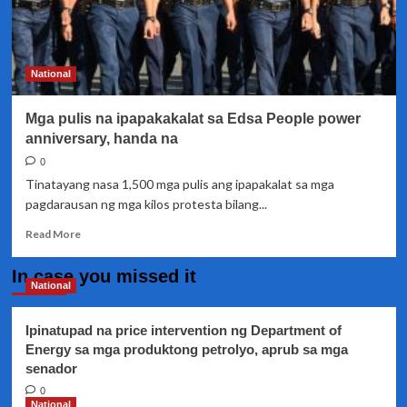
National
Mga pulis na ipapakakalat sa Edsa People power
anniversary, handa na
0
Tinatayang nasa 1,500 mga pulis ang ipapakalat sa mga
pagdarausan ng mga kilos protesta bilang...
Read
Read More
more
about
In case you missed it
Mga
National
pulis
na
Ipinatupad na price intervention ng Department of
ipapakakalat
Energy sa mga produktong petrolyo, aprub sa mga
sa
senador
Edsa
People
0
power
National