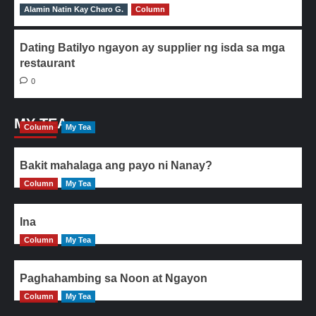
Alamin Natin Kay Charo G.
0
Column
Dating Batilyo ngayon ay supplier ng isda sa mga
restaurant
0
MY TEA
Column
My Tea
Bakit mahalaga ang payo ni Nanay?
Column
My Tea
Ina
Column
My Tea
Paghahambing sa Noon at Ngayon
Column
My Tea