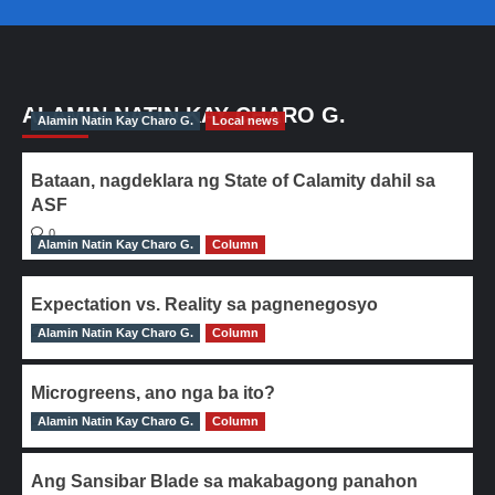
ALAMIN NATIN KAY CHARO G.
Alamin Natin Kay Charo G.
Local news
Bataan, nagdeklara ng State of Calamity dahil sa
ASF
0
Alamin Natin Kay Charo G.
Column
Expectation vs. Reality sa pagnenegosyo
Alamin Natin Kay Charo G.
0
Column
Microgreens, ano nga ba ito?
Alamin Natin Kay Charo G.
0
Column
Ang Sansibar Blade sa makabagong panahon