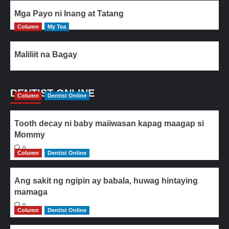
Mga Payo ni Inang at Tatang
Column
My Tea
Maliliit na Bagay
DENTIST ONLINE
Column
Dentist Online
Tooth decay ni baby maiiwasan kapag maagap si
Mommy
0
Column
Dentist Online
Ang sakit ng ngipin ay babala, huwag hintaying
mamaga
0
Column
Dentist Online