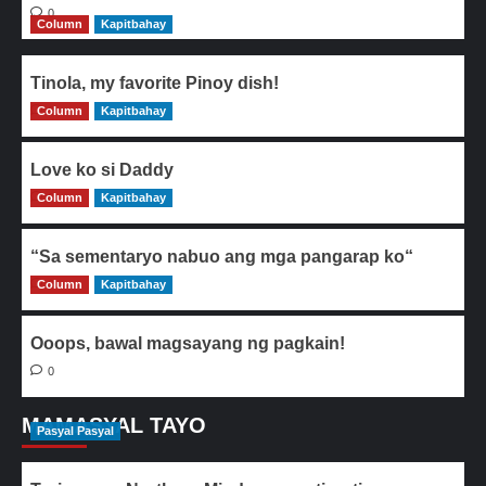
0
Column
Kapitbahay
Tinola, my favorite Pinoy dish!
Column
0
Kapitbahay
Love ko si Daddy
Column
0
Kapitbahay
“Sa sementaryo nabuo ang mga pangarap ko“
Column
0
Kapitbahay
Ooops, bawal magsayang ng pagkain!
0
MAMASYAL TAYO
Pasyal Pasyal