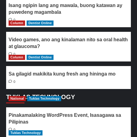
Isang ngipin lang ang mawala, buong katawan ay
puwedeng magambala
0
Column
Dentist Online
Video games, ano ang kinalaman nito sa oral health
at glaucoma?
0
Column
Dentist Online
Sa gilagid makikita kung fresh ang hininga mo
0
TUKLAS TECHNOLOGY
National
Tuklas Technology
Pinakamalaking WordPress Event, Isasagawa sa
Pilipinas
0
Tuklas Technology