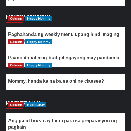
HAPPY MOMMY
Column
Happy Mommy
Paghahanda ng weekly menu upang hindi maging
paulit-ulit ang ulam
Column
Happy Mommy
Paano dapat mag-budget ngayong may pandemic
Column
Happy Mommy
Mommy, handa ka na ba sa online classes?
KAPITBAHAY
Column
Kapitbahay
Ang paint brush ay hindi para sa preparasyon ng
pagkain