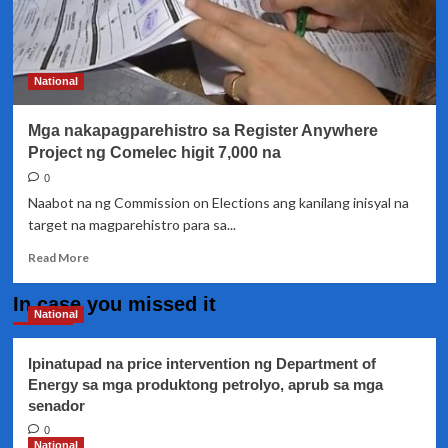
National
Mga nakapagparehistro sa Register Anywhere
Project ng Comelec higit 7,000 na
0
Naabot na ng Commission on Elections ang kanilang inisyal na
target na magparehistro para sa...
Read
Read More
more
about
In case you missed it
Mga
National
nakapagparehistro
sa
Ipinatupad na price intervention ng Department of
Register
Energy sa mga produktong petrolyo, aprub sa mga
Anywhere
senador
Project
ng
0
Comelec
National