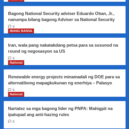
higit
7,000
Bagong National Security adviser Eduardo Oban, Jr.,
na
nanumpa bilang bagong Adviser sa National Security
0
IBANG BANSA
Iran, wala pang nakatakdang petsa para sa susunod na
round ng negosasyon sa US
0
National
Renewable energy projects minamadali ng DOE para sa
alternatibong mapagkukunan ng enerhiya – Palasyo
0
National
Nartatez sa mga bagong lider ng PNPA: Mahigpit na
ipatupad ang anti-hazing rules
0