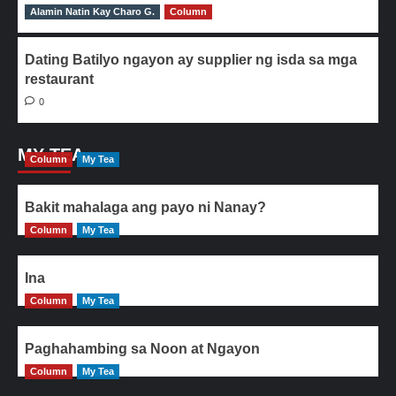
Alamin Natin Kay Charo G.
0
Column
Dating Batilyo ngayon ay supplier ng isda sa mga
restaurant
0
MY TEA
Column
My Tea
Bakit mahalaga ang payo ni Nanay?
Column
My Tea
Ina
Column
My Tea
Paghahambing sa Noon at Ngayon
Column
My Tea