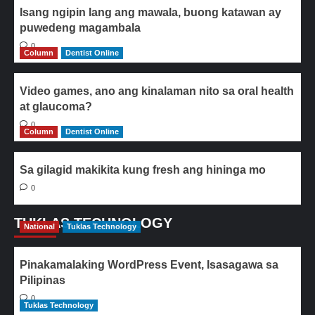
Isang ngipin lang ang mawala, buong katawan ay
puwedeng magambala
0
Column
Dentist Online
Video games, ano ang kinalaman nito sa oral health
at glaucoma?
0
Column
Dentist Online
Sa gilagid makikita kung fresh ang hininga mo
0
TUKLAS TECHNOLOGY
National
Tuklas Technology
Pinakamalaking WordPress Event, Isasagawa sa
Pilipinas
0
Tuklas Technology