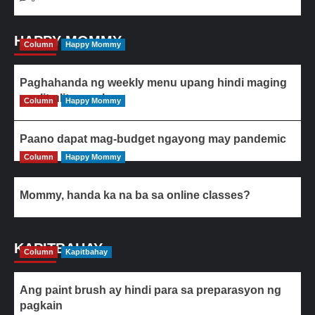
HAPPY MOMMY
Column
Happy Mommy
Paghahanda ng weekly menu upang hindi maging
paulit-ulit ang ulam
Column
Happy Mommy
Paano dapat mag-budget ngayong may pandemic
Column
Happy Mommy
Mommy, handa ka na ba sa online classes?
KAPITBAHAY
Column
Kapitbahay
Ang paint brush ay hindi para sa preparasyon ng
pagkain