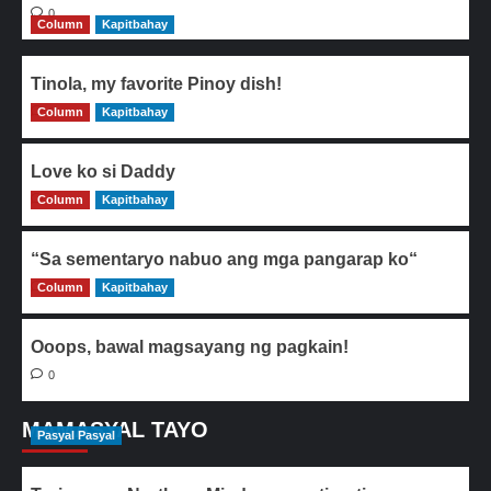
0
Column
Kapitbahay
Tinola, my favorite Pinoy dish!
Column
0
Kapitbahay
Love ko si Daddy
Column
0
Kapitbahay
“Sa sementaryo nabuo ang mga pangarap ko“
Column
0
Kapitbahay
Ooops, bawal magsayang ng pagkain!
0
MAMASYAL TAYO
Pasyal Pasyal