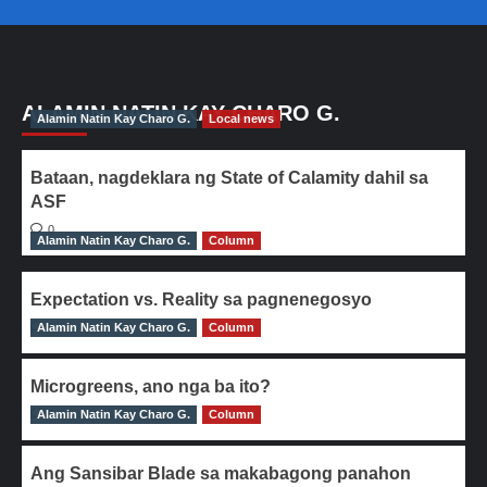
ALAMIN NATIN KAY CHARO G.
Alamin Natin Kay Charo G.
Local news
Bataan, nagdeklara ng State of Calamity dahil sa
ASF
0
Alamin Natin Kay Charo G.
Column
Expectation vs. Reality sa pagnenegosyo
Alamin Natin Kay Charo G.
0
Column
Microgreens, ano nga ba ito?
Alamin Natin Kay Charo G.
0
Column
Ang Sansibar Blade sa makabagong panahon