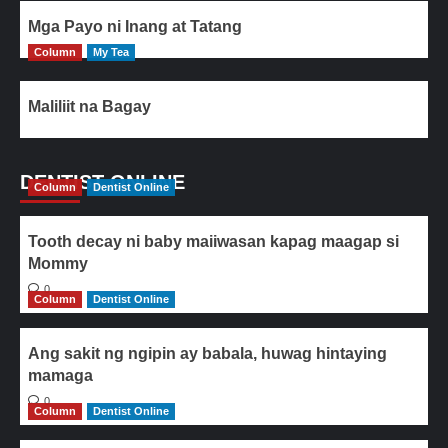
Mga Payo ni Inang at Tatang
Column
My Tea
Maliliit na Bagay
DENTIST ONLINE
Column
Dentist Online
Tooth decay ni baby maiiwasan kapag maagap si
Mommy
0
Column
Dentist Online
Ang sakit ng ngipin ay babala, huwag hintaying
mamaga
0
Column
Dentist Online