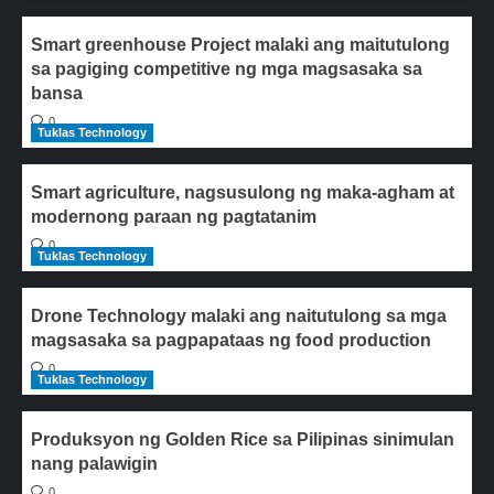
Smart greenhouse Project malaki ang maitutulong
sa pagiging competitive ng mga magsasaka sa
bansa
0
Tuklas Technology
Smart agriculture, nagsusulong ng maka-agham at
modernong paraan ng pagtatanim
0
Tuklas Technology
Drone Technology malaki ang naitutulong sa mga
magsasaka sa pagpapataas ng food production
0
Tuklas Technology
Produksyon ng Golden Rice sa Pilipinas sinimulan
nang palawigin
0