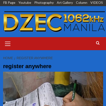
Skip
FB Page
Youtube
Photography
Art Gallery
Column
VIDEOS
to
content
Primary
Menu
HOME
REGISTER ANYWHERE
register anywhere