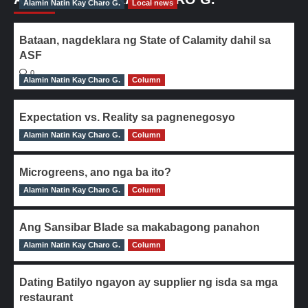
Alamin Natin Kay Charo G.
Local news
Bataan, nagdeklara ng State of Calamity dahil sa
ASF
0
Alamin Natin Kay Charo G.
Column
Expectation vs. Reality sa pagnenegosyo
Alamin Natin Kay Charo G.
0
Column
Microgreens, ano nga ba ito?
Alamin Natin Kay Charo G.
0
Column
Ang Sansibar Blade sa makabagong panahon
Alamin Natin Kay Charo G.
0
Column
Dating Batilyo ngayon ay supplier ng isda sa mga
restaurant