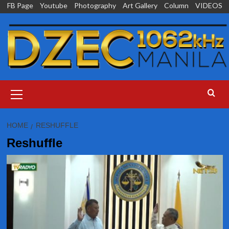
Skip
FB Page
Youtube
Photography
Art Gallery
Column
VIDEOS
to
content
Primary
Menu
HOME
RESHUFFLE
Reshuffle