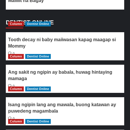
Maliliit na Bagay
DENTIST ONLINE
Column
Dentist Online
Tooth decay ni baby maiiwasan kapag maagap si
Mommy
0
Column
Dentist Online
Ang sakit ng ngipin ay babala, huwag hintaying
mamaga
0
Column
Dentist Online
Isang ngipin lang ang mawala, buong katawan ay
puwedeng magambala
0
Column
Dentist Online