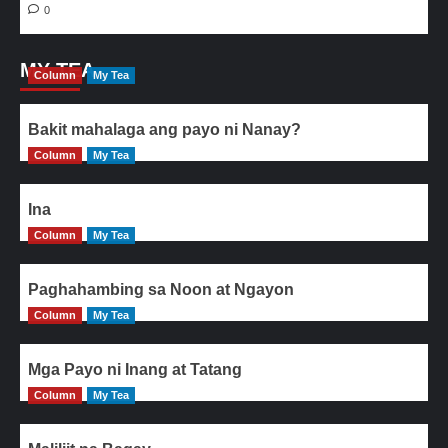
0
MY TEA
Column
My Tea
Bakit mahalaga ang payo ni Nanay?
Column
My Tea
Ina
Column
My Tea
Paghahambing sa Noon at Ngayon
Column
My Tea
Mga Payo ni Inang at Tatang
Column
My Tea