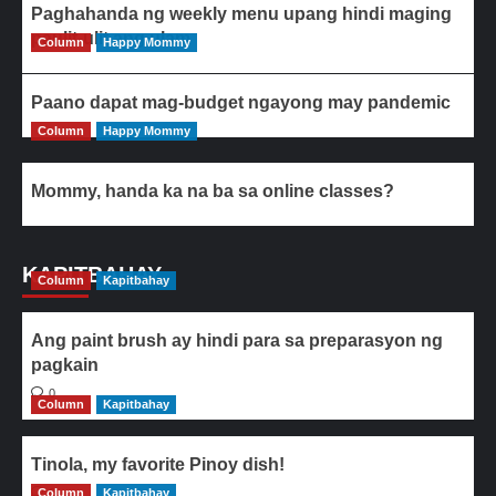
Paghahanda ng weekly menu upang hindi maging
paulit-ulit ang ulam
Column
Happy Mommy
Paano dapat mag-budget ngayong may pandemic
Column
Happy Mommy
Mommy, handa ka na ba sa online classes?
KAPITBAHAY
Column
Kapitbahay
Ang paint brush ay hindi para sa preparasyon ng
pagkain
0
Column
Kapitbahay
Tinola, my favorite Pinoy dish!
Column
0
Kapitbahay