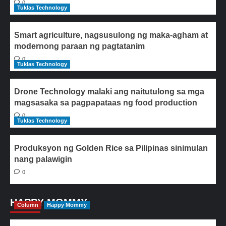
0
Tuklas Technology
Smart agriculture, nagsusulong ng maka-agham at
modernong paraan ng pagtatanim
0
Tuklas Technology
Drone Technology malaki ang naitutulong sa mga
magsasaka sa pagpapataas ng food production
0
Tuklas Technology
Produksyon ng Golden Rice sa Pilipinas sinimulan
nang palawigin
0
HAPPY MOMMY
Column
Happy Mommy