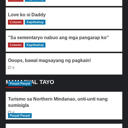
Love ko si Daddy
Column
0
Kapitbahay
“Sa sementaryo nabuo ang mga pangarap ko“
Column
0
Kapitbahay
Ooops, bawal magsayang ng pagkain!
0
MAMASYAL TAYO
Pasyal Pasyal
Turismo sa Northern Mindanao, unti-unti nang
sumisigla
0
Pasyal Pasyal