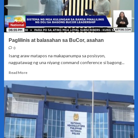
National
Paglilinis at balasahan sa BuCor, asahan
0
Isang araw matapos na makapanumpa sa posisyon,
nagpatawag ng una niyang command conference si bagong...
Read
Read More
more
about
Paglilinis
at
balasahan
sa
BuCor,
asahan