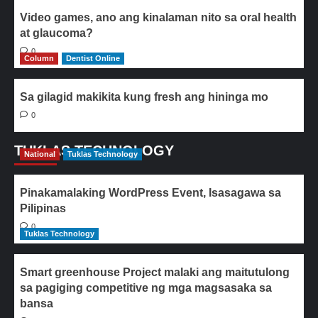
Video games, ano ang kinalaman nito sa oral health
at glaucoma?
0
Column
Dentist Online
Sa gilagid makikita kung fresh ang hininga mo
0
TUKLAS TECHNOLOGY
National
Tuklas Technology
Pinakamalaking WordPress Event, Isasagawa sa
Pilipinas
0
Tuklas Technology
Smart greenhouse Project malaki ang maitutulong
sa pagiging competitive ng mga magsasaka sa
bansa