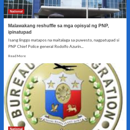
National
Malawakang reshuffle sa mga opisyal ng PNP,
ipinatupad
Isang linggo matapos na maitalaga sa puwesto, nagpatupad si
PNP Chief Police general Rodolfo Azurin...
Read
Read More
more
about
Malawakang
reshuffle
sa
mga
opisyal
ng
PNP,
ipinatupad
National