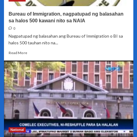
Bureau of Immigration, nagpatupad ng balasahan
sa halos 500 kawani nito sa NAIA
0
Nagpatupad ng balasahan ang Bureau of Immigration o BI sa
halos 500 tauhan nito na...
Read
Read More
more
about
Bureau
of
Immigration,
nagpatupad
ng
balasahan
sa
halos
500
kawani
nito
National
sa