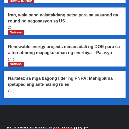
IBANG BANSA
Iran, wala pang nakatakdang petsa para sa susunod na
round ng negosasyon sa US
0
National
Renewable energy projects minamadali ng DOE para sa
alternatibong mapagkukunan ng enerhiya – Palasyo
0
National
Nartatez sa mga bagong lider ng PNPA: Mahigpit na
ipatupad ang anti-hazing rules
0
ALAMIN NATIN KAY CHARO G.