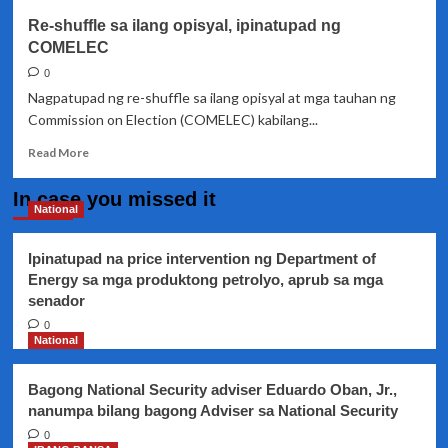
NAIA
Re-shuffle sa ilang opisyal, ipinatupad ng
COMELEC
0
Nagpatupad ng re-shuffle sa ilang opisyal at mga tauhan ng
Commission on Election (COMELEC) kabilang...
Read
Read More
more
about
In case you missed it
Re-
National
shuffle
sa
Ipinatupad na price intervention ng Department of
ilang
Energy sa mga produktong petrolyo, aprub sa mga
opisyal,
senador
ipinatupad
ng
0
COMELEC
National
Bagong National Security adviser Eduardo Oban, Jr.,
nanumpa bilang bagong Adviser sa National Security
0