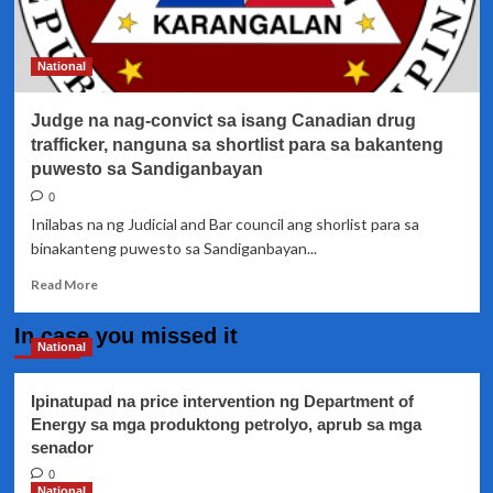
Sta.
Cruz
Laguna
National
LGU
sa
Judge na nag-convict sa isang Canadian drug
susunod
na
trafficker, nanguna sa shortlist para sa bakanteng
linggo
puwesto sa Sandiganbayan
0
Inilabas na ng Judicial and Bar council ang shorlist para sa
binakanteng puwesto sa Sandiganbayan...
Read
Read More
more
about
In case you missed it
Judge
National
na
nag-
Ipinatupad na price intervention ng Department of
convict
Energy sa mga produktong petrolyo, aprub sa mga
sa
senador
isang
Canadian
0
drug
National