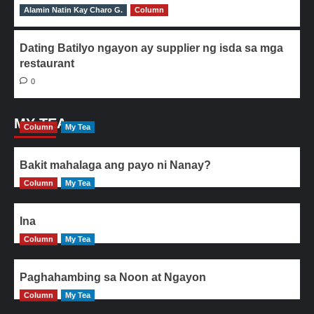
Alamin Natin Kay Charo G.
0
Column
Dating Batilyo ngayon ay supplier ng isda sa mga
restaurant
0
MY TEA
Column
My Tea
Bakit mahalaga ang payo ni Nanay?
Column
My Tea
Ina
Column
My Tea
Paghahambing sa Noon at Ngayon
Column
My Tea