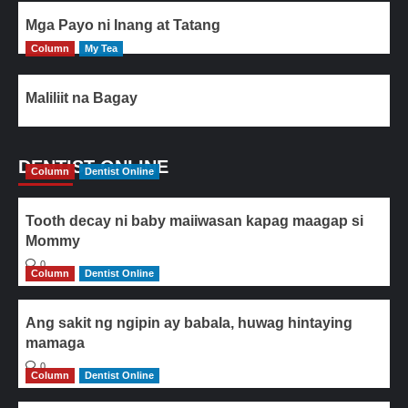
Mga Payo ni Inang at Tatang
Column
My Tea
Maliliit na Bagay
DENTIST ONLINE
Column
Dentist Online
Tooth decay ni baby maiiwasan kapag maagap si
Mommy
0
Column
Dentist Online
Ang sakit ng ngipin ay babala, huwag hintaying
mamaga
0
Column
Dentist Online