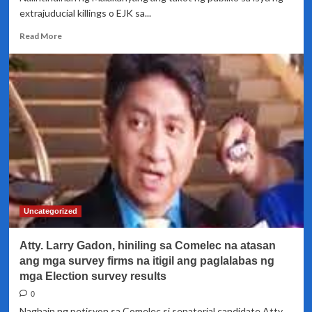
extrajuducial killings o EJK sa...
Read
Read More
more
about
Malakanyang,
pinawi
ang
pangamba
ng
publiko
kasunod
ng
SWS
survey
kung
Uncategorized
saan
maraming
Atty. Larry Gadon, hiniling sa Comelec na atasan
Pinoy
ang
ang mga survey firms na itigil ang paglalabas ng
natatakot
mga Election survey results
na
0
baka
Naghain ng petisyon sa Comelec si senatorial candidate Atty
maging