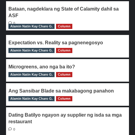
Bataan, nagdeklara ng State of Calamity dahil sa
ASF
0
Alamin Natin Kay Charo G.
Column
Expectation vs. Reality sa pagnenegosyo
Alamin Natin Kay Charo G.
0
Column
Microgreens, ano nga ba ito?
Alamin Natin Kay Charo G.
0
Column
Ang Sansibar Blade sa makabagong panahon
Alamin Natin Kay Charo G.
0
Column
Dating Batilyo ngayon ay supplier ng isda sa mga
restaurant
0