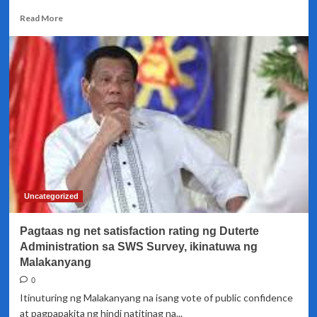
Read
Read More
more
about
Malakanyang
ikinagalak
ang
record-
high
na
net
satisfaction
rating
ng
mga
Uncategorized
gabinete
Pagtaas ng net satisfaction rating ng Duterte
Administration sa SWS Survey, ikinatuwa ng
Malakanyang
0
Itinuturing ng Malakanyang na isang vote of public confidence
at pagpapakita ng hindi natitinag na...