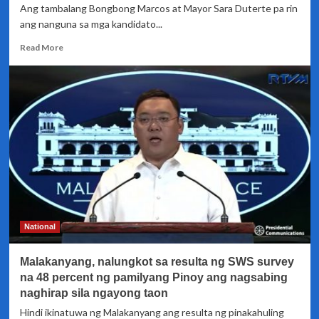
Ang tambalang Bongbong Marcos at Mayor Sara Duterte pa rin
ang nanguna sa mga kandidato...
Read
Read More
more
about
BBM-
Sara
tandem
muling
nanguna
sa
survey
ng
Publicus
Asia
National
Malakanyang, nalungkot sa resulta ng SWS survey
na 48 percent ng pamilyang Pinoy ang nagsabing
naghirap sila ngayong taon
Hindi ikinatuwa ng Malakanyang ang resulta ng pinakahuling