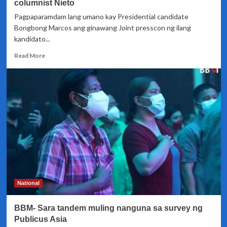
columnist Nieto
Pagpaparamdam lang umano kay Presidential candidate
Bongbong Marcos ang ginawang Joint presscon ng ilang
kandidato...
Read
Read More
more
about
Joint
presscon
ng
ilang
presidentiable,
pagpaparamdam
lang
kay
BBM
–
blogger,
National
columnist
Nieto
BBM- Sara tandem muling nanguna sa survey ng
Publicus Asia