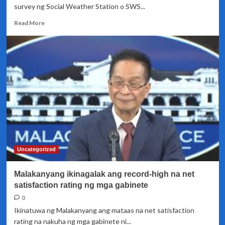
survey ng Social Weather Station o SWS...
Read
Read More
more
about
Malakanyang,
nalungkot
sa
resulta
ng
SWS
survey
na
48
percent
ng
Uncategorized
pamilyang
Pinoy
Malakanyang ikinagalak ang record-high na net
ang
nagsabing
satisfaction rating ng mga gabinete
naghirap
0
sila
Ikinatuwa ng Malakanyang ang mataas na net satisfaction
ngayong
rating na nakuha ng mga gabinete ni...
taon