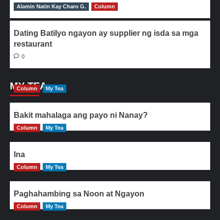
Alamin Natin Kay Charo G.
0
Column
Dating Batilyo ngayon ay supplier ng isda sa mga
restaurant
0
MY TEA
Column
My Tea
Bakit mahalaga ang payo ni Nanay?
Column
My Tea
Ina
Column
My Tea
Paghahambing sa Noon at Ngayon
Column
My Tea