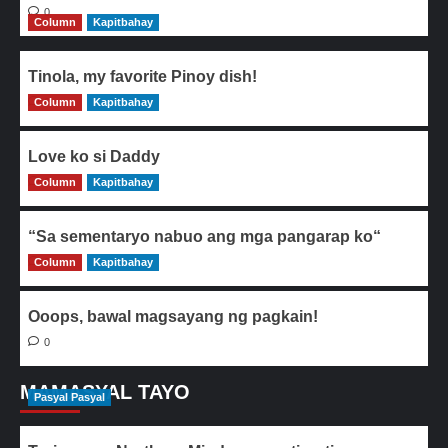
0
Column
Kapitbahay
Tinola, my favorite Pinoy dish!
Column
0
Kapitbahay
Love ko si Daddy
Column
0
Kapitbahay
“Sa sementaryo nabuo ang mga pangarap ko“
Column
0
Kapitbahay
Ooops, bawal magsayang ng pagkain!
0
MAMASYAL TAYO
Pasyal Pasyal