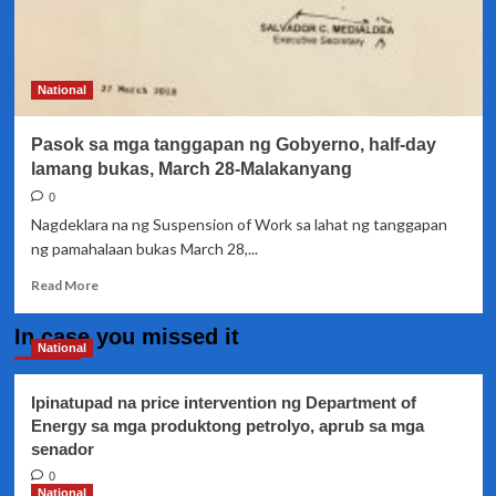
National
Pasok sa mga tanggapan ng Gobyerno, half-day
lamang bukas, March 28-Malakanyang
0
Nagdeklara na ng Suspension of Work sa lahat ng tanggapan
ng pamahalaan bukas March 28,...
Read
Read More
more
about
In case you missed it
Pasok
National
sa
mga
Ipinatupad na price intervention ng Department of
tanggapan
Energy sa mga produktong petrolyo, aprub sa mga
ng
senador
Gobyerno,
half-
0
day
National