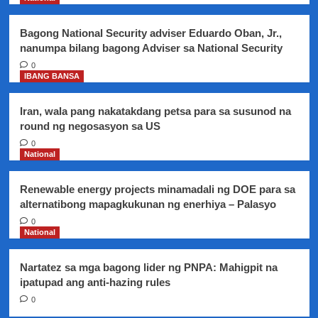
lamang
bukas,
Bagong National Security adviser Eduardo Oban, Jr.,
March
nanumpa bilang bagong Adviser sa National Security
28-
Malakanyang
0
IBANG BANSA
Iran, wala pang nakatakdang petsa para sa susunod na
round ng negosasyon sa US
0
National
Renewable energy projects minamadali ng DOE para sa
alternatibong mapagkukunan ng enerhiya – Palasyo
0
National
Nartatez sa mga bagong lider ng PNPA: Mahigpit na
ipatupad ang anti-hazing rules
0