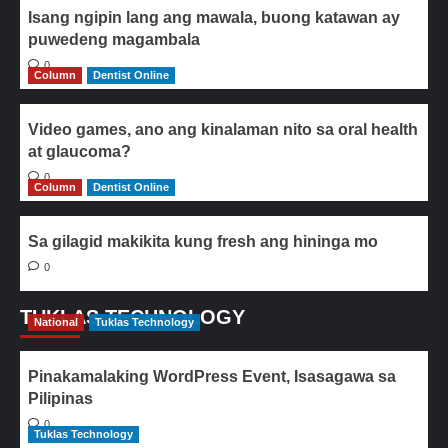
Isang ngipin lang ang mawala, buong katawan ay
puwedeng magambala
0
Column
Dentist Online
Video games, ano ang kinalaman nito sa oral health
at glaucoma?
0
Column
Dentist Online
Sa gilagid makikita kung fresh ang hininga mo
0
TUKLAS TECHNOLOGY
National
Tuklas Technology
Pinakamalaking WordPress Event, Isasagawa sa
Pilipinas
0
Tuklas Technology