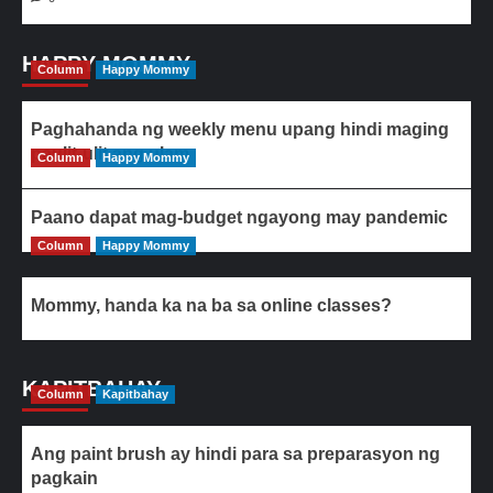
HAPPY MOMMY
Column
Happy Mommy
Paghahanda ng weekly menu upang hindi maging
paulit-ulit ang ulam
Column
Happy Mommy
Paano dapat mag-budget ngayong may pandemic
Column
Happy Mommy
Mommy, handa ka na ba sa online classes?
KAPITBAHAY
Column
Kapitbahay
Ang paint brush ay hindi para sa preparasyon ng
pagkain