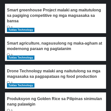
Smart greenhouse Project malaki ang maitutulong
sa pagiging competitive ng mga magsasaka sa
bansa
0
Tuklas Technology
Smart agriculture, nagsusulong ng maka-agham at
modernong paraan ng pagtatanim
0
Tuklas Technology
Drone Technology malaki ang naitutulong sa mga
magsasaka sa pagpapataas ng food production
0
Tuklas Technology
Produksyon ng Golden Rice sa Pilipinas sinimulan
nang palawigin
0