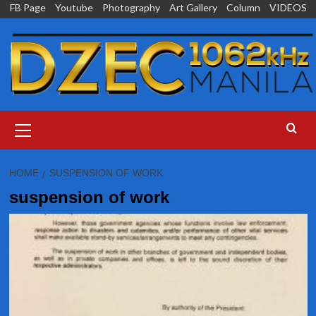
Skip
FB Page
Youtube
Photography
Art Gallery
Column
VIDEOS
to
content
Primary
Menu
HOME
SUSPENSION OF WORK
suspension of work