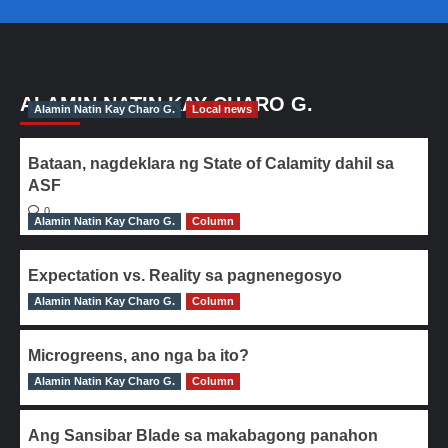
ALAMIN NATIN KAY CHARO G.
Alamin Natin Kay Charo G.
Local news
Bataan, nagdeklara ng State of Calamity dahil sa
ASF
0
Alamin Natin Kay Charo G.
Column
Expectation vs. Reality sa pagnenegosyo
Alamin Natin Kay Charo G.
0
Column
Microgreens, ano nga ba ito?
Alamin Natin Kay Charo G.
0
Column
Ang Sansibar Blade sa makabagong panahon