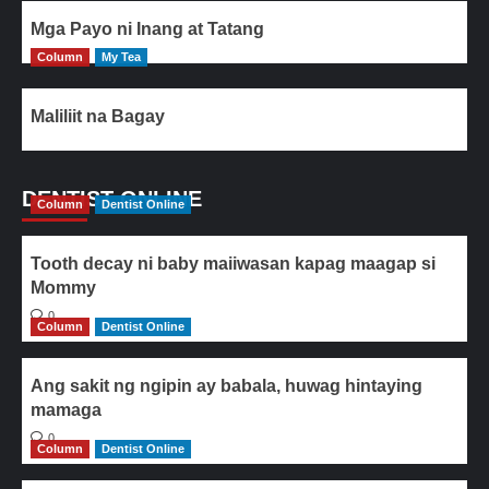
Mga Payo ni Inang at Tatang
Column
My Tea
Maliliit na Bagay
DENTIST ONLINE
Column
Dentist Online
Tooth decay ni baby maiiwasan kapag maagap si
Mommy
0
Column
Dentist Online
Ang sakit ng ngipin ay babala, huwag hintaying
mamaga
0
Column
Dentist Online