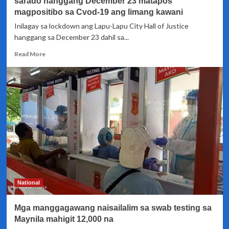
sarado hanggang December 23 matapos
LGU
magpositibo sa Cvod-19 ang limang kawani
Inilagay sa lockdown ang Lapu-Lapu City Hall of Justice
hanggang sa December 23 dahil sa...
Read
Read More
more
about
Lapu-
Lapu
City
Hall
of
Justice
pansamantalang
sarado
hanggang
December
23
National
matapos
magpositibo
Mga manggagawang naisailalim sa swab testing sa
sa
Cvod-
Maynila mahigit 12,000 na
19