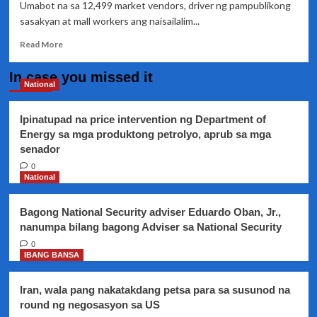
Umabot na sa 12,499 market vendors, driver ng pampublikong
ang
sasakyan at mall workers ang naisailalim...
limang
kawani
Read
Read More
more
about
In case you missed it
Mga
National
manggagawang
naisailalim
Ipinatupad na price intervention ng Department of
sa
Energy sa mga produktong petrolyo, aprub sa mga
swab
senador
testing
sa
0
Maynila
National
mahigit
12,000
Bagong National Security adviser Eduardo Oban, Jr.,
na
nanumpa bilang bagong Adviser sa National Security
0
IBANG BANSA
Iran, wala pang nakatakdang petsa para sa susunod na
round ng negosasyon sa US