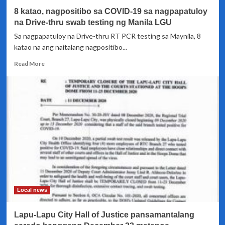
8 katao, nagpositibo sa COVID-19 sa nagpapatuloy
na Drive-thru swab testing ng Manila LGU
Sa nagpapatuloy na Drive-thru RT PCR testing sa Maynila, 8
katao na ang naitalang nagpositibo...
Read
Read More
more
about
8
katao,
nagpositibo
sa
COVID-
19
sa
nagpapatuloy
na
Drive-
thru
Local news
swab
testing
Lapu-Lapu City Hall of Justice pansamantalang
ng
Manila