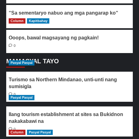
“Sa sementaryo nabuo ang mga pangarap ko“
Column
0
Kapitbahay
Ooops, bawal magsayang ng pagkain!
0
MAMASYAL TAYO
Pasyal Pasyal
Turismo sa Northern Mindanao, unti-unti nang
sumisigla
0
Pasyal Pasyal
Ilang tourism establishment at sites sa Bukidnon
nakakabawi na
0
Column
Pasyal Pasyal