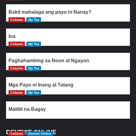
Bakit mahalaga ang payo ni Nanay?
Column
My Tea
Ina
Column
My Tea
Paghahambing sa Noon at Ngayon
Column
My Tea
Mga Payo ni Inang at Tatang
Column
My Tea
Maliliit na Bagay
DENTIST ONLINE
Column
Dentist Online