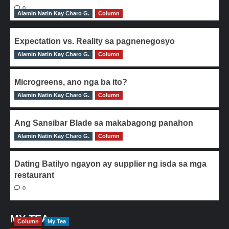
0
Alamin Natin Kay Charo G.
Column
Expectation vs. Reality sa pagnenegosyo
Alamin Natin Kay Charo G.
0
Column
Microgreens, ano nga ba ito?
Alamin Natin Kay Charo G.
0
Column
Ang Sansibar Blade sa makabagong panahon
Alamin Natin Kay Charo G.
0
Column
Dating Batilyo ngayon ay supplier ng isda sa mga
restaurant
0
MY TEA
Column
My Tea