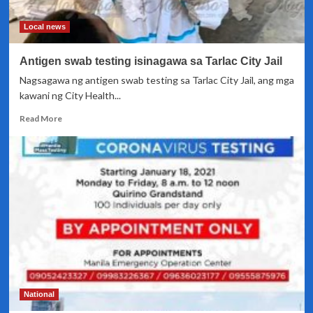
Concern
Lockdown
Local news
Antigen swab testing isinagawa sa Tarlac City Jail
Nagsagawa ng antigen swab testing sa Tarlac City Jail, ang mga
kawani ng City Health...
Read
Read More
more
about
Antigen
swab
testing
isinagawa
sa
Tarlac
City
Jail
National