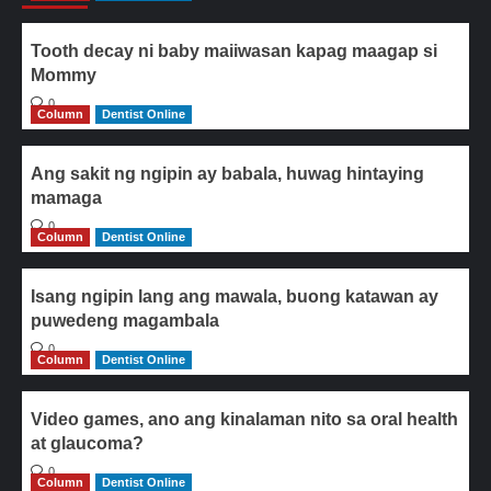
Tooth decay ni baby maiiwasan kapag maagap si
Mommy
0
Column
Dentist Online
Ang sakit ng ngipin ay babala, huwag hintaying
mamaga
0
Column
Dentist Online
Isang ngipin lang ang mawala, buong katawan ay
puwedeng magambala
0
Column
Dentist Online
Video games, ano ang kinalaman nito sa oral health
at glaucoma?
0
Column
Dentist Online