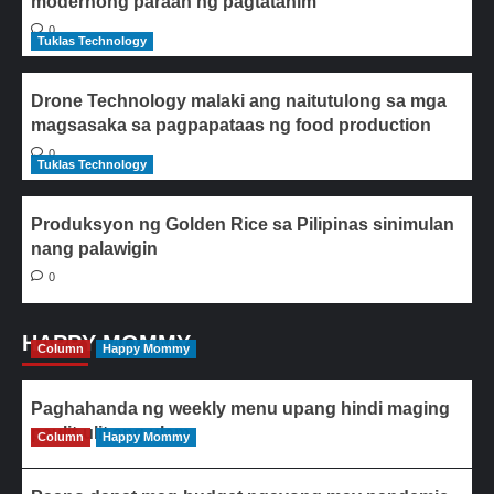
modernong paraan ng pagtatanim
0
Tuklas Technology
Drone Technology malaki ang naitutulong sa mga
magsasaka sa pagpapataas ng food production
0
Tuklas Technology
Produksyon ng Golden Rice sa Pilipinas sinimulan
nang palawigin
0
HAPPY MOMMY
Column
Happy Mommy
Paghahanda ng weekly menu upang hindi maging
paulit-ulit ang ulam
Column
Happy Mommy