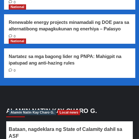
0
National
Renewable energy projects minamadali ng DOE para sa
alternatibong mapagkukunan ng enerhiya – Palasyo
0
National
Nartatez sa mga bagong lider ng PNPA: Mahigpit na
ipatupad ang anti-hazing rules
0
ALAMIN NATIN KAY CHARO G.
Alamin Natin Kay Charo G.
Local news
Bataan, nagdeklara ng State of Calamity dahil sa
ASF