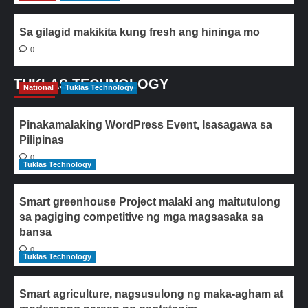
Sa gilagid makikita kung fresh ang hininga mo
0
TUKLAS TECHNOLOGY
National
Tuklas Technology
Pinakamalaking WordPress Event, Isasagawa sa
Pilipinas
0
Tuklas Technology
Smart greenhouse Project malaki ang maitutulong
sa pagiging competitive ng mga magsasaka sa
bansa
0
Tuklas Technology
Smart agriculture, nagsusulong ng maka-agham at