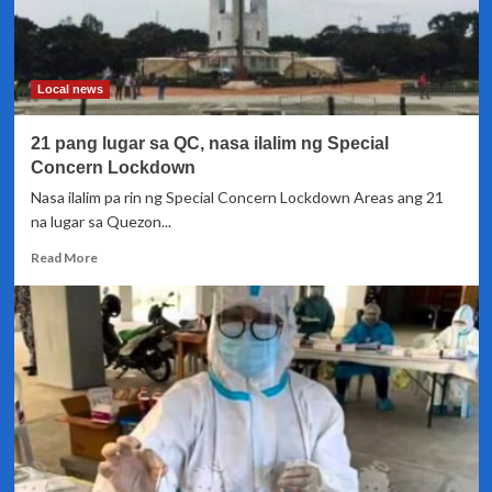
Local news
21 pang lugar sa QC, nasa ilalim ng Special
Concern Lockdown
Nasa ilalim pa rin ng Special Concern Lockdown Areas ang 21
na lugar sa Quezon...
Read
Read More
more
about
21
pang
lugar
sa
QC,
nasa
ilalim
ng
Special