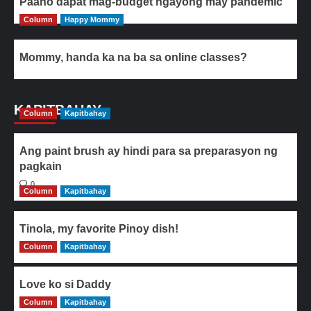
Paano dapat mag-budget ngayong may pandemic
Column
Happy Mommy
Mommy, handa ka na ba sa online classes?
KAPITBAHAY
Column
Kapitbahay
Ang paint brush ay hindi para sa preparasyon ng
pagkain
0
Column
Kapitbahay
Tinola, my favorite Pinoy dish!
Column
0
Kapitbahay
Love ko si Daddy
Column
0
Kapitbahay