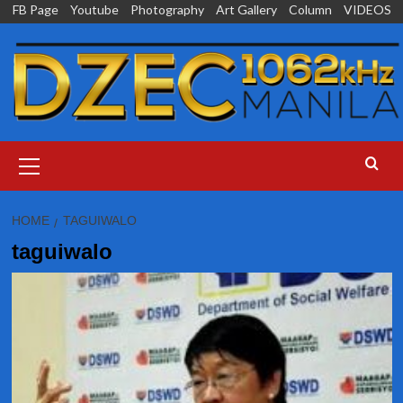
Skip
FB Page
Youtube
Photography
Art Gallery
Column
VIDEOS
to
content
Primary
Menu
HOME
TAGUIWALO
taguiwalo