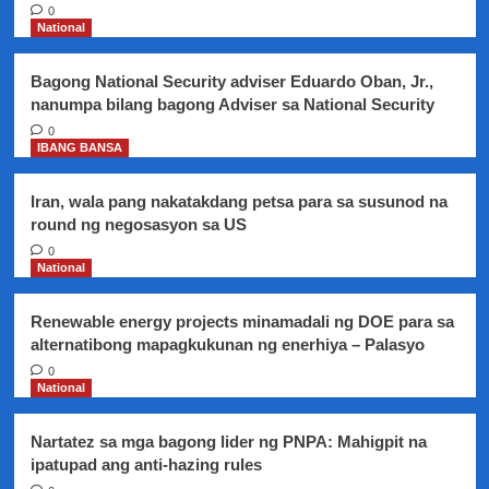
kikilalanin
0
kaugnay
National
ng
pagidirwang
Bagong National Security adviser Eduardo Oban, Jr.,
ng
nanumpa bilang bagong Adviser sa National Security
39th
Disability
0
IBANG BANSA
Prevention
and
Rehabilitation
Iran, wala pang nakatakdang petsa para sa susunod na
Week.
round ng negosasyon sa US
0
National
Renewable energy projects minamadali ng DOE para sa
alternatibong mapagkukunan ng enerhiya – Palasyo
0
National
Nartatez sa mga bagong lider ng PNPA: Mahigpit na
ipatupad ang anti-hazing rules