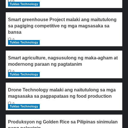
0
Tuklas Technology
Smart greenhouse Project malaki ang maitutulong
sa pagiging competitive ng mga magsasaka sa
bansa
0
Tuklas Technology
Smart agriculture, nagsusulong ng maka-agham at
modernong paraan ng pagtatanim
0
Tuklas Technology
Drone Technology malaki ang naitutulong sa mga
magsasaka sa pagpapataas ng food production
0
Tuklas Technology
Produksyon ng Golden Rice sa Pilipinas sinimulan