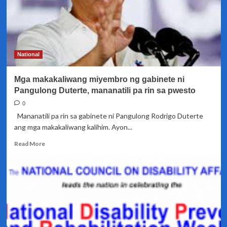
tuluyan
nang
ibinasura
ng
CA
National
Mga makakaliwang miyembro ng gabinete ni
Pangulong Duterte, mananatili pa rin sa pwesto
0
Mananatili pa rin sa gabinete ni Pangulong Rodrigo Duterte
ang mga makakaliwang kalihim. Ayon...
Read
Read More
more
about
Mga
makakaliwang
miyembro
ng
gabinete
ni