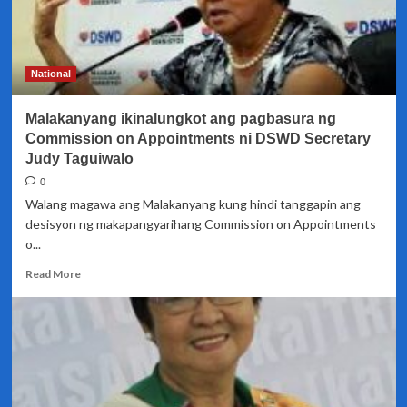
National
Malakanyang ikinalungkot ang pagbasura ng
Commission on Appointments ni DSWD Secretary
Judy Taguiwalo
0
Walang magawa ang Malakanyang kung hindi tanggapin ang
desisyon ng makapangyarihang Commission on Appointments
o...
Read
Read More
more
about
Malakanyang
ikinalungkot
ang
pagbasura
ng