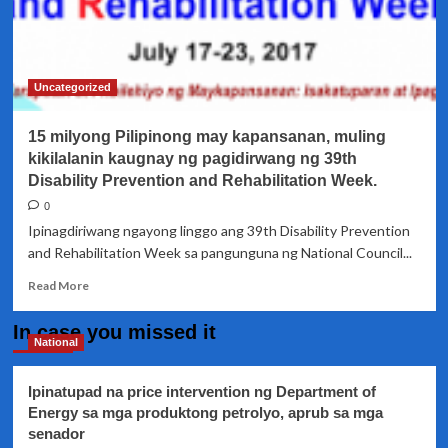
Pangulong
Duterte,
mananatili
pa
rin
Uncategorized
sa
pwesto
15 milyong Pilipinong may kapansanan, muling
kikilalanin kaugnay ng pagidirwang ng 39th
Disability Prevention and Rehabilitation Week.
0
Ipinagdiriwang ngayong linggo ang 39th Disability Prevention
and Rehabilitation Week sa pangunguna ng National Council...
Read
Read More
more
about
In case you missed it
15
National
milyong
Pilipinong
Ipinatupad na price intervention ng Department of
may
Energy sa mga produktong petrolyo, aprub sa mga
kapansanan,
senador
muling