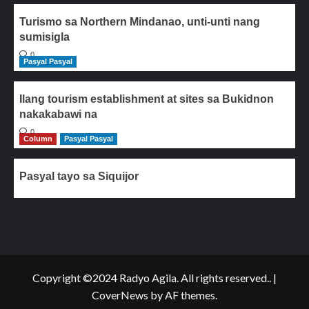
Turismo sa Northern Mindanao, unti-unti nang
sumisigla
0
Pasyal Pasyal
Ilang tourism establishment at sites sa Bukidnon
nakakabawi na
0
Column
Pasyal Pasyal
Pasyal tayo sa Siquijor
Copyright ©2024 Radyo Agila. All rights reserved..
|
CoverNews
by AF themes.