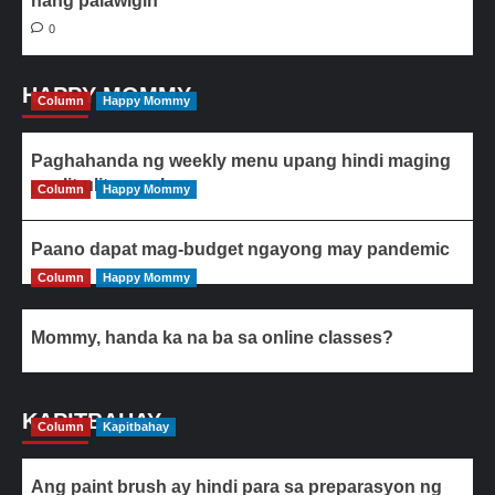
nang palawigin
0
HAPPY MOMMY
Column
Happy Mommy
Paghahanda ng weekly menu upang hindi maging
paulit-ulit ang ulam
Column
Happy Mommy
Paano dapat mag-budget ngayong may pandemic
Column
Happy Mommy
Mommy, handa ka na ba sa online classes?
KAPITBAHAY
Column
Kapitbahay
Ang paint brush ay hindi para sa preparasyon ng