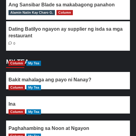
Ang Sansibar Blade sa makabagong panahon
Alamin Natin Kay Charo G.
0
Column
Dating Batilyo ngayon ay supplier ng isda sa mga
restaurant
0
MY TEA
Column
My Tea
Bakit mahalaga ang payo ni Nanay?
Column
My Tea
Ina
Column
My Tea
Paghahambing sa Noon at Ngayon