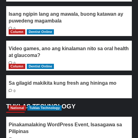
Isang ngipin lang ang mawala, buong katawan ay
puwedeng magambala
0
Column
Dentist Online
Video games, ano ang kinalaman nito sa oral health
at glaucoma?
0
Column
Dentist Online
Sa gilagid makikita kung fresh ang hininga mo
0
TUKLAS TECHNOLOGY
National
Tuklas Technology
Pinakamalaking WordPress Event, Isasagawa sa
Pilipinas