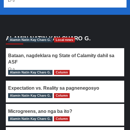
0
ALAMIN NATIN KAY CHARO G.
Alamin Natin Kay Charo G.
Local news
Bataan, nagdeklara ng State of Calamity dahil sa
ASF
0
Alamin Natin Kay Charo G.
Column
Expectation vs. Reality sa pagnenegosyo
Alamin Natin Kay Charo G.
0
Column
Microgreens, ano nga ba ito?
Alamin Natin Kay Charo G.
0
Column