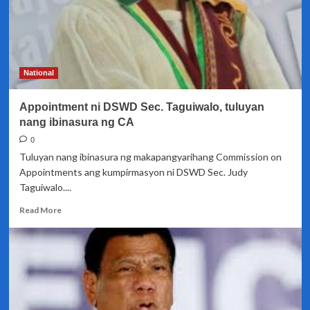
Commission
on
Appointments
ni
DSWD
Secretary
National
Judy
Taguiwalo
Appointment ni DSWD Sec. Taguiwalo, tuluyan
nang ibinasura ng CA
0
Tuluyan nang ibinasura ng makapangyarihang Commission on
Appointments ang kumpirmasyon ni DSWD Sec. Judy
Taguiwalo....
Read
Read More
more
about
Appointment
ni
DSWD
Sec.
Taguiwalo,