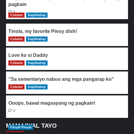
pagkain
0
Column
Kapitbahay
Tinola, my favorite Pinoy dish!
Column
0
Kapitbahay
Love ko si Daddy
Column
0
Kapitbahay
“Sa sementaryo nabuo ang mga pangarap ko“
Column
0
Kapitbahay
Ooops, bawal magsayang ng pagkain!
0
MAMASYAL TAYO
Pasyal Pasyal