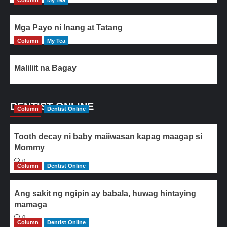
Column
My Tea
Mga Payo ni Inang at Tatang
Column
My Tea
Maliliit na Bagay
DENTIST ONLINE
Column
Dentist Online
Tooth decay ni baby maiiwasan kapag maagap si
Mommy
0
Column
Dentist Online
Ang sakit ng ngipin ay babala, huwag hintaying
mamaga
0
Column
Dentist Online